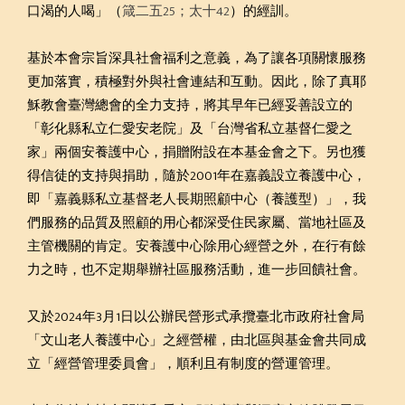
口渴的人喝」（
箴二五25；太十42
）的經訓。
基於本會宗旨深具社會福利之意義，為了讓各項關懷服務
更加落實，積極對外與社會連結和互動。因此，除了真耶
穌教會臺灣總會的全力支持，將其早年已經妥善設立的
「彰化縣私立仁愛安老院」及「台灣省私立基督仁愛之
家」兩個安養護中心，捐贈附設在本基金會之下。另也獲
得信徒的支持與捐助，隨於2001年在嘉義設立養護中心，
即「嘉義縣私立基督老人長期照顧中心（養護型）」，我
們服務的品質及照顧的用心都深受住民家屬、當地社區及
主管機關的肯定。安養護中心除用心經營之外，在行有餘
力之時，也不定期舉辦社區服務活動，進一步回饋社會。
又於2024年3月1日以公辦民營形式承攬臺北市政府社會局
「文山老人養護中心」之經營權，由北區與基金會共同成
立「經營管理委員會」，順利且有制度的營運管理。