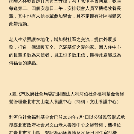
距離大林教會步行只要三分鐘，為了關懷本會同靈，教區
每逢第二、四個安息日上午，安排領會人員至機構牧養長
輩，其中也有未信長輩參加聚會，且不定期有社區團體來
此帶活動。
老人生活照護在地化，增加與社區之交流，提供外展服
務，打造一個溫暖安全、充滿基督之愛的家。因入住中心
的長輩多數為未信者，員工也多數未信，期待此處能成為
傳福音的據點。
3.臺北市政府社會局委託財團法人利河伯社會福利基金會經
營管理臺北市文山老人養護中心（簡稱：文山養護中心）
利河伯社會福利基金會已於2024年3月1日以公辦民營形式承
攬臺北市政府社會局文山老人養護中心之經營權，機構位
在臺北市文山區，登記為46床養護及20床日照住宿型機