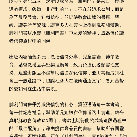
以公司登記成立。之所以取名為「腓利門」是來自一位傳
道的構想，象徵「非營利的門」，不在於追求盈利，而是
為了服務教會、造就信徒，並提供教會出版的書籍、聖
經、讚美詩等資源，讓更多人在靈性上得到滋養和幫助。
腓利門書房承襲《腓利門書》中互愛的精神，成為每位讀
者信仰旅程中的同伴。
出版內容涵蓋多元，包括信仰分享、兒童書籍、神學教
育、基督教禮品與聖樂推廣等，致力於提供各類靈性支
持。這些出版品不僅幫助信徒深化信仰，並將其推展到社
會上一般通路中，也讓社會大眾能夠通過文字，看到基督
的愛如何在生活中展現。
腓利門書房秉持服務信徒的初心，冀望透過每一本書籍，
每一件紀念禮品，幫助弟兄姐妹在信仰道路上前進。結合
真耶穌教會傳教100周年，書房也期待能夠成為這段過程中
的「最佳配角」，藉由提供高品質的書籍，幫助所有同靈
在靈性上不斷成長。正如《腓利門書》一章11節所言：「他