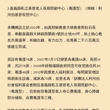
2.嘉義縣私立基督老人長期照顧中心（養護型）（簡稱：利
河伯基督長照中心）
本機構設立於2001年，由真耶穌教會大林教會郭柱石長
老，奉獻嘉義縣大林鎮西榮路3號的土地163坪，加上熱心教
友共襄盛舉，有錢出錢、有力出力，在籌募二千八百萬元
後建立而成。
原設有養護78床，2007年5月17日變更為養護64床、長照14
床，共計78床；2008年經報備縣政府同意可收管路住民30
床、養護48床；2012年因應老人福利新法，每間寢室增設
簡易衛生設備，減床為70床，並更名為「財團法人利河伯
社會福利基金會附設嘉義縣私立基督老人長期照顧中心」
（養護型）。目前收容養護型老人有公費養護、身心障礙
部分補助、自費養護等三種。