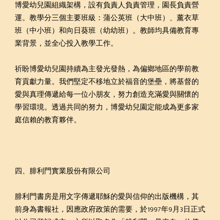
博愛幼兒園組織架構，設有負責人負責管理，園長負責營
運。教學分三個主要班級：蒲公英班（大中班）、薰衣草
班（中小班）和向日葵班（幼幼班）。教師均具備教育專
業背景，並全心投入教學工作。
祈盼博愛幼兒園持續為主發光發熱，為偏鄉地區的學前教
育貢獻力量。我們堅定不移地立於福音的堡壘，將基督的
愛與真理傳遞給每一位小朋友，努力創造充滿愛與關懷的
學習環境。透過共同的努力，博愛幼兒園定能成為更多家
庭信賴的教育夥伴。
四、腓利門實業股份有限公司
腓利門書房是用文字傳遞耶穌的愛與信仰的出版機構，其
前身為書報社，因應政府政策的需要，於1997年9月3日正式