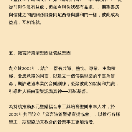
從前與你沒有益處，但如今與你我都有益處。」期望書房
與信徒之間的關係能像阿尼西母與腓利門一樣，彼此成為
益處，互相造就。
五、箴言詩篇聖樂團暨管絃樂團
創立於2005年，結合一群有共識、熱忱、專業、主動積
極、憂患意識的同靈，以建立一個傳揚聖樂的平臺為使
命，期許透過專業的音樂訓練，凝聚彼此的默契和共識，
引導世人藉由聖樂認識真神──耶穌基督。
為持續推動多元聖樂福音事工與培育聖樂事奉人才，於
2009年共同設立「箴言詩篇聖樂宣揚協會」，以推行各樣
聖工，期望協助真教會的音樂事工更加活潑。