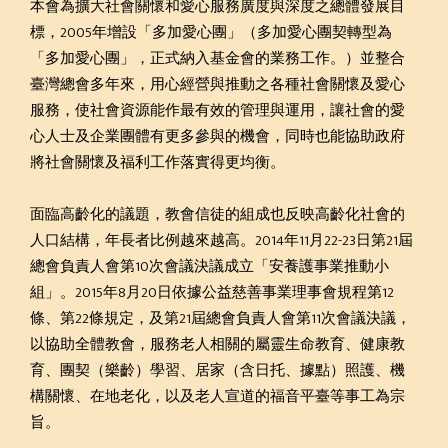
本會為擴大社會關懷和愛心服務廣度與深度之總體發展目
標，2005年增設「多加愛心團」（多加愛心團契轉型為
「多加愛心團」，正式納入基金會的業務工作。）並整合
臺灣總會多年來，用心經營與推動之各種社會關懷及愛心
服務，使社會資源能作最有效的管理與運用，讓社會的愛
心人士及企業團體有更多參與的機會，同時也能協助政府
將社會關懷及福利工作落實得更均衡。
面臨高齡化的議題，教會信徒的組成也反映高齡化社會的
人口結構，年長者比例越來越高。2014年11月22-23日第21屆
總會負責人會第10次會議決議成立「安養護事業推動小
組」。2015年8月20日依據公益慈善事業理事會規程第12
條、第22條規定，及第21屆總會負責人會第11次會議決議，
以協助全體教會，服務老人相關的屬靈生命教育、健康教
育、團契（樂齡）學習、居家（含日托、據點）照護、機
構關懷、在地老化，以及老人宣道的福音平臺等事工為宗
旨。