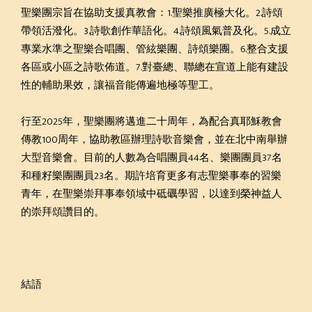
聖樂團宗旨在協助支援真教會：1.聖樂推廣極大化。2.詩頌
帶領活潑化。3.詩歌創作華語化。4.詩頌風氣普及化。5.成立
專業水準之聖樂合唱團、管絃樂團、詩頌樂團。6.整合支援
各區或小區之詩歌佈道。7.對臺總、聯總在宣道上能有建設
性的輔助果效，讓福音能傳遍地極等聖工。
行至2025年，聖樂團將邁進二十周年，為配合真耶穌教會
傳教100周年，協助教區辦理詩歌音樂會，並在北中南舉辦
大型音樂會。目前的人數為合唱團員44名、樂團團員37名
和種籽樂團團員23名。期許培育更多有志聖樂事奉的習樂
青年，在聖樂崇拜事奉領域中砥礪學習，以達到榮神益人
的崇拜頌讚目的。
結語