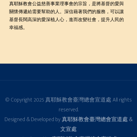
真耶穌教會公益慈善事業理事會的宗旨，是將基督的愛與
關懷傳遞給需要幫助的人。深信藉著我們的服務，可以讓
基督長闊高深的愛深植人心，進而改變社會，提升人民的
幸福感。
© Copyright 2025 真耶穌教會臺灣總會宣道處 All rights
reserved.
Designed & Developed by
真耶穌教會臺灣總會宣道處 &
文宣處