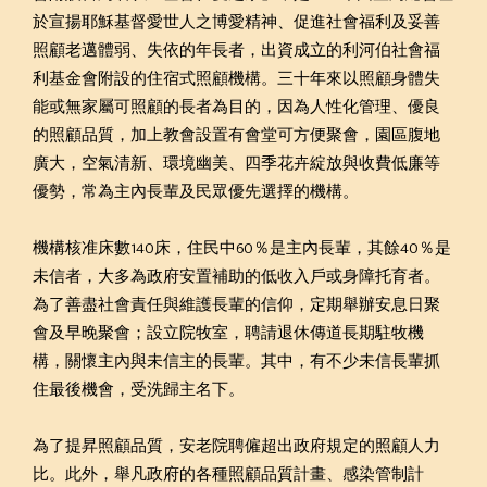
於宣揚耶穌基督愛世人之博愛精神、促進社會福利及妥善
照顧老邁體弱、失依的年長者，出資成立的利河伯社會福
利基金會附設的住宿式照顧機構。三十年來以照顧身體失
能或無家屬可照顧的長者為目的，因為人性化管理、優良
的照顧品質，加上教會設置有會堂可方便聚會，園區腹地
廣大，空氣清新、環境幽美、四季花卉綻放與收費低廉等
優勢，常為主內長輩及民眾優先選擇的機構。
機構核准床數140床，住民中60％是主內長輩，其餘40％是
未信者，大多為政府安置補助的低收入戶或身障托育者。
為了善盡社會責任與維護長輩的信仰，定期舉辦安息日聚
會及早晚聚會；設立院牧室，聘請退休傳道長期駐牧機
構，關懷主內與未信主的長輩。其中，有不少未信長輩抓
住最後機會，受洗歸主名下。
為了提昇照顧品質，安老院聘僱超出政府規定的照顧人力
比。此外，舉凡政府的各種照顧品質計畫、感染管制計