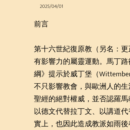
2025/04/01
前言
第十六世紀復原教（另名：更正教 P
有影響力的屬靈運動。馬丁路德（Mar
綱》提示於威丁堡（Witte
不只影響教會，與歐洲人的生
聖經的絕對權威，並否認羅馬教（R
以德文代替拉丁文、以講道代
實上，也因此造成教派如雨後