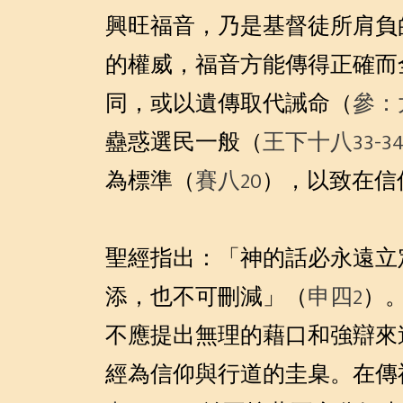
興旺福音，乃是基督徒所肩負
的權威，福音方能傳得正確而
同，或以遺傳取代誡命（
參：
蠱惑選民一般（
王下十八33-3
為標準（
賽八20
），以致在信
聖經指出：「神的話必永遠立
添，也不可刪減」（
申四2
）
不應提出無理的藉口和強辯來
經為信仰與行道的圭臬。在傳