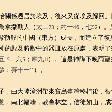
治關係遷居於埃及，後來又從埃及歸回。
為拿撒勒人（
太二23；約一46，七52
）。
在拿撒勒般的中國（東方）成長，而建立了
神的殿及將殿中的器皿放在原處，表明了
五15，六5；摩九11
）。這是神降下晚雨聖
參：賽十一11
）。
子，由大陸漳洲帶來寶島臺灣移植後，很
馳，南北輻輳，教會林立，信徒如山，成