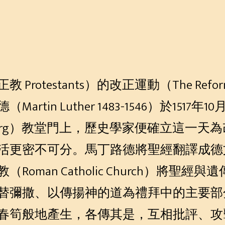
rotestants）的改正運動（The Ref
tin Luther 1483-1546）於1517
mberg）教堂門上，歷史學家便確立這一
活更密不可分。馬丁路德將聖經翻譯成德
oman Catholic Church）將聖
替彌撒、以傳揚神的道為禮拜中的主要部
春筍般地產生，各傳其是，互相批評、攻