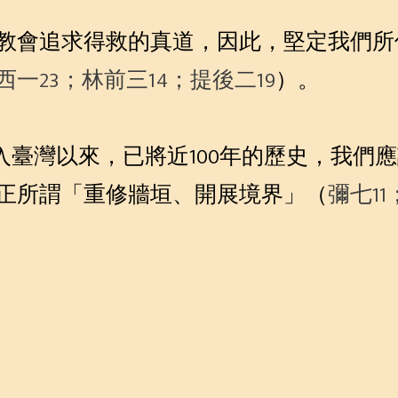
教會追求得救的真道，因此，堅定我們所
西一23；林前三14；提後二19
）。
傳入臺灣以來，已將近100年的歷史，我
正所謂「重修牆垣、開展境界」（
彌七11