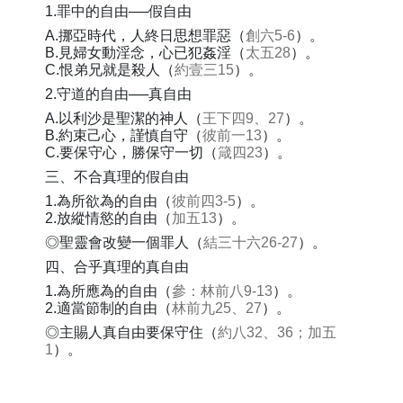
1.罪中的自由──假自由
A.挪亞時代，人終日思想罪惡（
創六5-6
）。
B.見婦女動淫念，心已犯姦淫（
太五28
）。
C.恨弟兄就是殺人（
約壹三15
）。
2.守道的自由──真自由
A.以利沙是聖潔的神人（
王下四9、27
）。
B.約束己心，謹慎自守（
彼前一13
）。
C.要保守心，勝保守一切（
箴四23
）。
三、不合真理的假自由
1.為所欲為的自由（
彼前四3-5
）。
2.放縱情慾的自由（
加五13
）。
◎聖靈會改變一個罪人（
結三十六26-27
）。
四、合乎真理的真自由
1.為所應為的自由（
參：林前八9-13
）。
2.適當節制的自由（
林前九25、27
）。
◎主賜人真自由要保守住（
約八32、36；加五
1
）。