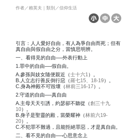
作者／賴英夫｜類別／信仰生活
引言：人人愛好自由，有人為爭自由而死；但有
真自由與假自由之分，當慎思明辨。
一、看得見的自由──外表行動上
1.罪中的自由──假自由。
A.參孫與妓女隨便親近（
士十六1
）。
B.人立志行善反倒行惡（
羅七15、18-19
）。
C.身為神殿不可毀壞（
林前三16-17
）。
2.守道的自由──真自由
A.主母天天引誘，約瑟卻不聽從（
創三十九
10
）。
B.身子是聖靈的殿，當榮耀神（
林前六19-
20
）。
C.不犯罪不難過，且能拒絕罪惡，才是真自由。
二、看不見的自由──心思意念上