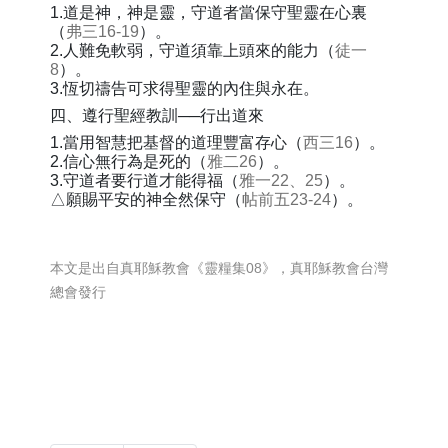
1.道是神，神是靈，守道者當保守聖靈在心裏
（
弗三16-19
）。
2.人難免軟弱，守道須靠上頭來的能力（
徒一
8
）。
3.恆切禱告可求得聖靈的內住與永在。
四、遵行聖經教訓──行出道來
1.當用智慧把基督的道理豐富存心（
西三16
）。
2.信心無行為是死的（
雅二26
）。
3.守道者要行道才能得福（
雅一22、25
）。
△願賜平安的神全然保守（
帖前五23-24
）。
本文是出自真耶穌教會《靈糧集08》，真耶穌教會台灣
總會發行