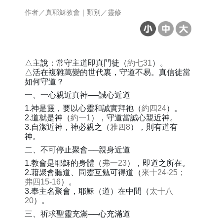
作者／真耶穌教會｜類別／靈修
△主說：常守主道即真門徒（
約七31
）。
△活在複雜萬變的世代裏，守道不易。真信徒當
如何守道？
一、一心親近真神──誠心近道
1.神是靈，要以心靈和誠實拜祂（
約四24
）。
2.道就是神（
約一1
），守道當誠心親近神。
3.自潔近神，神必親之（
雅四8
），則有道有
神。
二、不可停止聚會──親身近道
1.教會是耶穌的身體（
弗一23
），即道之所在。
2.藉聚會聽道、同靈互勉可得道（
來十24-25；
弗四15-16
）。
3.奉主名聚會，耶穌（道）在中間（
太十八
20
）。
三、祈求聖靈充滿──心充滿道