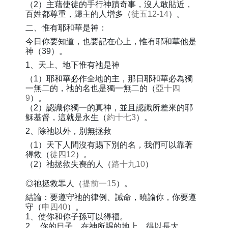
（2）主藉使徒的手行神蹟奇事，沒人敢貼近，
百姓都尊重，歸主的人增多（
徒五12-14
）。
二、惟有耶和華是神：
今日你要知道，也要記在心上，惟有耶和華他是
神（39）。
1、天上、地下惟有祂是神
（1）耶和華必作全地的主，那日耶和華必為獨
一無二的，祂的名也是獨一無二的（
亞十四
9
）。
（2）認識你獨一的真神，並且認識所差來的耶
穌基督，這就是永生（
約十七3
）。
2、除祂以外，別無拯救
（1）天下人間沒有賜下別的名，我們可以靠著
得救（
徒四12
）。
（2）祂拯救失喪的人（
路十九10
）
◎祂拯救罪人（
提前一15
）。
結論：要遵守祂的律例、誡命，曉諭你，你要遵
守（
申四40
）。
1、使你和你子孫可以得福。
2.、你的日子，在神所賜的地上，得以長大。