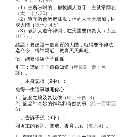
（1）主所吩咐的，都教訓人遵守，主就常同在
（
太二十八20
）。
（2）遵守教會所定條規，信的人天天增加，即
成大國（
徒十六4-5
）。
（3）教訓人遵守律例，在天國要稱為大（
太五
19下
）。
結語：要建設一個實質的大國，就得要守律法、
遵命令、得神親近，教會天天興旺。
伍、總要傳給子子孫孫
引言：講給子子孫孫知道（
申四9；參：呂
譯
）。
一、本身記得（9中）：
免得一生這事離開你心
1、記念在埃及為奴僕（
申二十四18
）
2、記念神奇妙的作為和奇妙的事（
詩一百零五
6
）
二、告訴子孫（9下）：
照著主的教訓、警戒、養育兒女（
弗六4
）。