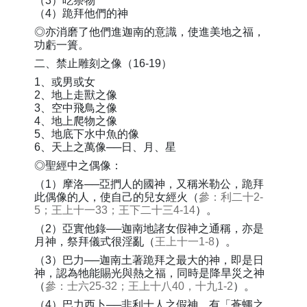
（3）吃祭物
（4）跪拜他們的神
◎亦消磨了他們進迦南的意識，使進美地之福，
功虧一簣。
二、禁止雕刻之像（16-19）
1、或男或女
2、地上走獸之像
3、空中飛鳥之像
4、地上爬物之像
5、地底下水中魚的像
6、天上之萬像──日、月、星
◎聖經中之偶像：
（1）摩洛──亞捫人的國神，又稱米勒公，跪拜
此偶像的人，使自己的兒女經火（
參：利二十2-
5；王上十一33；王下二十三4-14
）。
（2）亞實他錄──迦南地諸女假神之通稱，亦是
月神，祭拜儀式很淫亂（
王上十一1-8
）。
（3）巴力──迦南土著跪拜之最大的神，即是日
神，認為牠能賜光與熱之福，同時是降旱災之神
（
參：士六25-32；王上十八40，十九1-2
）。
（4）巴力西卜──非利士人之假神，有「蒼蠅之