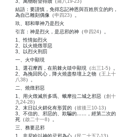
3、萬物盼望得贖（
羅八19-23
）
結語：要謹慎，免得忘記神恩與百姓所立的約，
為自己雕刻偶像（
申四23
）。
玖、耶和華神乃是烈火
引言：神是烈火，是忌邪的神（
申四24
）。
1、性情如烈火
2、以火燒燬罪惡
3、以烈火刑罰
一、火中顯現
1、選召摩西，在荊棘火燄中顯現（
出三1-5
）。
2、為挽回民心，降火燒盡祭壇上之物（
王上十
八38
）。
二、燒燬邪惡
1、用火燬滅所多瑪、蛾摩拉二城之邪惡（
創十
九24-28
）
2、末日以火銷化有形質的（
彼後三10-13
）
3、不信的、邪惡的、欺騙的……，經第二次的
死（
啟二十一8
）。
三、務要忌邪
1、非尼哈以神的忌邪為心（
民二十五7-13
）