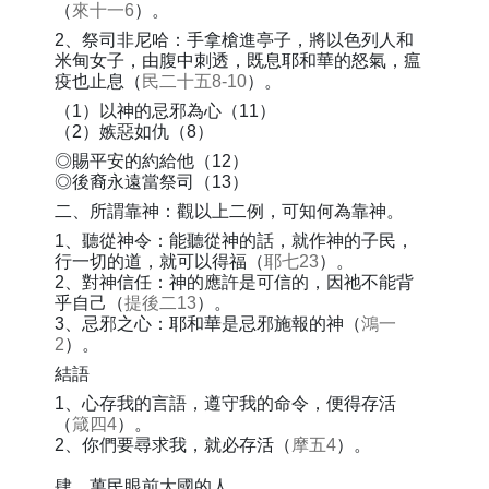
（
來十一6
）。
2、祭司非尼哈：手拿槍進亭子，將以色列人和
米甸女子，由腹中刺透，既息耶和華的怒氣，瘟
疫也止息（
民二十五8-10
）。
（1）以神的忌邪為心（11）
（2）嫉惡如仇（8）
◎賜平安的約給他（12）
◎後裔永遠當祭司（13）
二、所謂靠神：觀以上二例，可知何為靠神。
1、聽從神令：能聽從神的話，就作神的子民，
行一切的道，就可以得福（
耶七23
）。
2、對神信任：神的應許是可信的，因祂不能背
乎自己（
提後二13
）。
3、忌邪之心：耶和華是忌邪施報的神（
鴻一
2
）。
結語
1、心存我的言語，遵守我的命令，便得存活
（
箴四4
）。
2、你們要尋求我，就必存活（
摩五4
）。
肆、萬民眼前大國的人