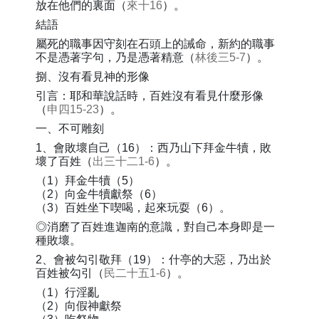
放在他們的裏面（
來十16
）。
結語
屬死的職事因守刻在石頭上的誡命，新約的職事
不是憑著字句，乃是憑著精意（
林後三5-7
）。
捌、沒有看見神的形像
引言：耶和華說話時，百姓沒有看見什麼形像
（
申四15-23
）。
一、不可雕刻
1、會敗壞自己（16）：西乃山下拜金牛犢，敗
壞了百姓（
出三十二1-6
）。
（1）拜金牛犢（5）
（2）向金牛犢獻祭（6）
（3）百姓坐下喫喝，起來玩耍（6）。
◎消磨了百姓進迦南的意識，對自己本身即是一
種敗壞。
2、會被勾引敬拜（19）：什亭的大惡，乃出於
百姓被勾引（
民二十五1-6
）。
（1）行淫亂
（2）向假神獻祭