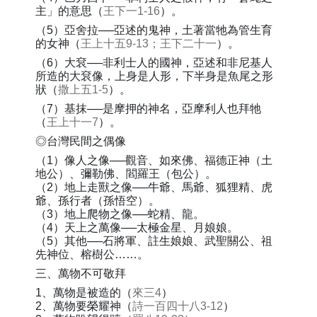
主」的意思（
王下一1-16
）。
（5）亞舍拉──亞述的鬼神，土著當牠為管生育
的女神（
王上十五9-13；王下二十一
）。
（6）大袞──非利士人的國神，亞述和非尼基人
所造的大袞像，上身是人形，下半身是魚尾之形
狀（
撒上五1-5
）。
（7）基抹──是摩押的神名，亞摩利人也拜牠
（
王上十一7
）。
◎台灣民間之偶像
（1）像人之像──觀音、如來佛、福德正神（土
地公）、彌勒佛、閻羅王（包公）。
（2）地上走獸之像──牛爺、馬爺、狐狸精、虎
爺、孫行者（孫悟空）。
（3）地上爬物之像──蛇精、龍。
（4）天上之萬像──太極金星、月娘娘。
（5）其他──石將軍、註生娘娘、武聖關公、祖
先神位、榕樹公……。
三、萬物不可敬拜
1、萬物是被造的（
來三4
）
2、萬物要榮耀神（
詩一百四十八3-12
）