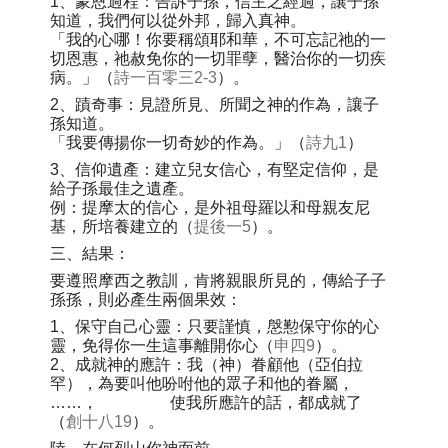
1、蒙恩過程：告訴子孫，信主之經過，讓子孫
知道，我們何以從外邦，歸入真神。
「我的心哪！你要稱頌耶和華，不可忘記祂的一
切恩惠，祂赦免你的一切罪孽，醫治你的一切疾
病。」（
詩一百零三2-3
）。
2、蹟奇事：見證所見、所聞之神的作為，讓子
孫知道。
「我要傳揚你一切奇妙的作為。」（
詩九1
）
3、信仰遺產：建立兒女信心，有堅定信仰，是
給子孫最佳之遺產。
例：提摩太的信心，是外祖母羅以和母親友尼
基，所培養建立的（
提後一5
）。
三、結果：
要遵照摩西之教訓，肯將親眼所見的，傳給子子
孫孫，則必產生兩個果效：
1、保守自己心靈：只要謹慎，慇懃保守你的心
靈，免得你一生這事離開你心（
申四9
）。
2、成就神的應許：我（神）眷顧他（亞伯拉
罕），為要叫他吩咐他的眾子和他的眷屬，
……， 使我所應許的話，都成就了
（
創十八19
）。