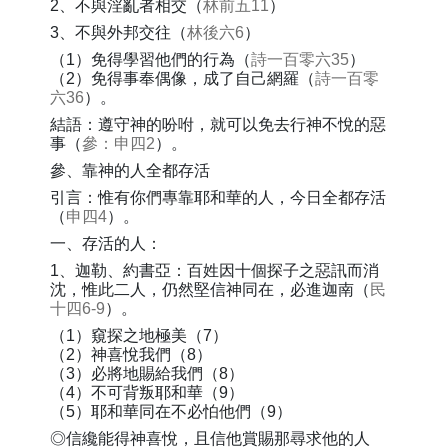
2、不與淫亂者相交（
林前五11
）
3、不與外邦交往（
林後六6
）
（1）免得學習他們的行為（
詩一百零六35
）
（2）免得事奉偶像，成了自己網羅（
詩一百零
六36
）。
結語：遵守神的吩咐，就可以免去行神不悅的惡
事（
參：申四2
）。
參、靠神的人全都存活
引言：惟有你們專靠耶和華的人，今日全都存活
（
申四4
）。
一、存活的人：
1、迦勒、約書亞：百姓因十個探子之惡訊而消
沈，惟此二人，仍然堅信神同在，必進迦南（
民
十四6-9
）。
（1）窺探之地極美（7）
（2）神喜悅我們（8）
（3）必將地賜給我們（8）
（4）不可背叛耶和華（9）
（5）耶和華同在不必怕他們（9）
◎信纔能得神喜悅，且信他賞賜那尋求他的人