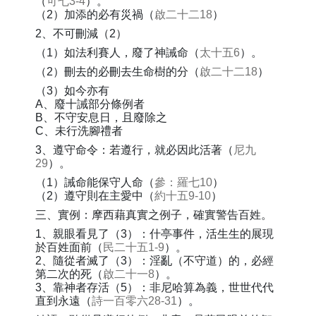
（
可七3-4
）。
（2）加添的必有災禍（
啟二十二18
）
2、不可刪減（2）
（1）如法利賽人，廢了神誡命（
太十五6
）。
（2）刪去的必刪去生命樹的分（
啟二十二18
）
（3）如今亦有
A、廢十誡部分條例者
B、不守安息日，且廢除之
C、未行洗腳禮者
3、遵守命令：若遵行，就必因此活著（
尼九
29
）。
（1）誡命能保守人命（
參：羅七10
）
（2）遵守則在主愛中（
約十五9-10
）
三、實例：摩西藉真實之例子，確實警告百姓。
1、親眼看見了（3）：什亭事件，活生生的展現
於百姓面前（
民二十五1-9
）。
2、隨從者滅了（3）：淫亂（不守道）的，必經
第二次的死（
啟二十一8
）。
3、靠神者存活（5）：非尼哈算為義，世世代代
直到永遠（
詩一百零六28-31
）。