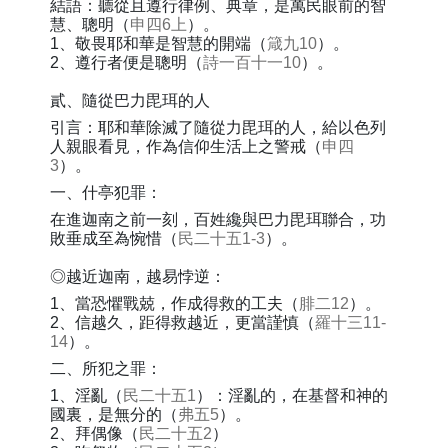
結語：聽從且遵行律例、典章，是萬民眼前的智
慧、聰明（
申四6上
）。
1、敬畏耶和華是智慧的開端（
箴九10
）。
2、遵行者便是聰明（
詩一百十一10
）。
貳、隨從巴力毘珥的人
引言：耶和華除滅了隨從力毘珥的人，給以色列
人親眼看見，作為信仰生活上之警戒（
申四
3
）。
一、什亭犯罪：
在進迦南之前一刻，百姓纔與巴力毘珥聯合，功
敗垂成至為惋惜（
民二十五1-3
）。
◎越近迦南，越易悖逆：
1、當恐懼戰兢，作成得救的工夫（
腓二12
）。
2、信越久，距得救越近，更當謹慎（
羅十三11-
14
）。
二、所犯之罪：
1、淫亂（
民二十五1
）：淫亂的，在基督和神的
國裏，是無分的（
弗五5
）。
2、拜偶像（
民二十五2
）