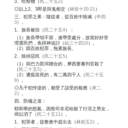
3、吃祭物（
民二十五2
）
◎以上2、3即是與鬼相交（
林前十20-21
）
三、犯罪之果：隨從者，從百姓中除滅（
申四
3
）。
1、族長被挂（
民二十五4
）：
（1）族長帶領不當，連帶受處分，故當好好管
理選民們，免得神追討（
結三十四10
）。
（2）因百姓犯罪，拖累族長。
2、除掉惡民（
民二十五5
）
（1）與巴力毘珥聯合的，摩西要審判官殺了
（
民二十五5
）。
（2）遭瘟疫死的，有二萬四千人（
民二十五
9
）。
◎凡干犯悖逆的，都受了該受的報應（
來二
2
）。
四、防備之道：
耶和華的怒氣，因祭司非尼哈殺了行淫之男女，
得以消了（
民二十五11
）。
1、犯罪者，從教會中趕出去（
林前五2
）。