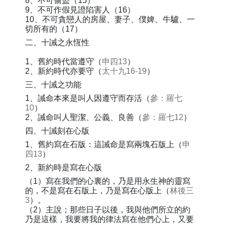
8、不可偷盜（15）
9、不可作假見證陷害人（16）
10、不可貪戀人的房屋、妻子、僕婢、牛驢、一
切所有的（17）
二、十誡之永恆性
1、舊約時代當遵守（
申四13
）
2、新約時代亦要守（
太十九16-19
）
三、十誡之功能
1、誡命本來是叫人因遵守而存活（
參：羅七
10
）
2、誡命叫人聖潔、公義、良善（
參：羅七12
）
四、十誡刻在心版
1、舊約寫在石版：這誡命是寫兩塊石版上（
申
四13
）
2、新約時是寫在心版
（1）寫在我們的心裏的，乃是用永生神的靈寫
的，不是寫在石版上，乃是寫在心版上（
林後三
3
）。
（2）主說；那些日子以後，我與他們所立的約
乃是這樣，我要將我的律法寫在他們心上，又要