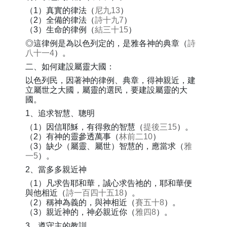
（1）真實的律法（
尼九13
）
（2）全備的律法（
詩十九7
）
（3）生命的律例（
結三十15
）
◎這律例是為以色列定的，是雅各神的典章（
詩
八十一4
）。
二、如何建設屬靈大國：
以色列民，因著神的律例、典章，得神親近，建
立屬世之大國，屬靈的選民，要建設屬靈的大
國。
1、追求智慧、聰明
（1）因信耶穌，有得救的智慧（
提後三15
）。
（2）有神的靈參透萬事（
林前二10
）
（3）缺少（屬靈、屬世）智慧的，應當求（
雅
一5
）。
2、當多多親近神
（1）凡求告耶和華，誠心求告祂的，耶和華便
與他相近（
詩一百四十五18
）。
（2）稱神為義的，與神相近（
賽五十8
）。
（3）親近神的，神必親近你（
雅四8
）。
3、遵守主的教訓