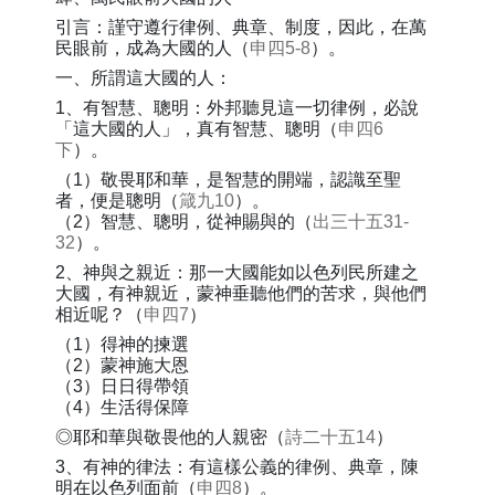
引言：謹守遵行律例、典章、制度，因此，在萬
民眼前，成為大國的人（
申四5-8
）。
一、所謂這大國的人：
1、有智慧、聰明：外邦聽見這一切律例，必說
「這大國的人」，真有智慧、聰明（
申四6
下
）。
（1）敬畏耶和華，是智慧的開端，認識至聖
者，便是聰明（
箴九10
）。
（2）智慧、聰明，從神賜與的（
出三十五31-
32
）。
2、神與之親近：那一大國能如以色列民所建之
大國，有神親近，蒙神垂聽他們的苦求，與他們
相近呢？（
申四7
）
（1）得神的揀選
（2）蒙神施大恩
（3）日日得帶領
（4）生活得保障
◎耶和華與敬畏他的人親密（
詩二十五14
）
3、有神的律法：有這樣公義的律例、典章，陳
明在以色列面前（
申四8
）。