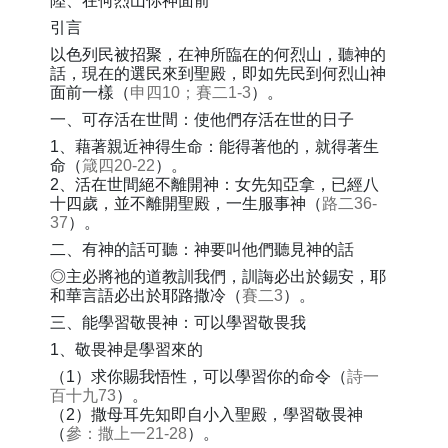
陸、在何烈山你神面前
引言
以色列民被招聚，在神所臨在的何烈山，聽神的
話，現在的選民來到聖殿，即如先民到何烈山神
面前一樣（
申四10；賽二1-3
）。
一、可存活在世間：使他們存活在世的日子
1、藉著親近神得生命：能得著他的，就得著生
命（
箴四20-22
）。
2、活在世間絕不離開神：女先知亞拿，已經八
十四歲，並不離開聖殿，一生服事神（
路二36-
37
）。
二、有神的話可聽：神要叫他們聽見神的話
◎主必將祂的道教訓我們，訓誨必出於錫安，耶
和華言語必出於耶路撒冷（
賽二3
）。
三、能學習敬畏神：可以學習敬畏我
1、敬畏神是學習來的
（1）求你賜我悟性，可以學習你的命令（
詩一
百十九73
）。
（2）撒母耳先知即自小入聖殿，學習敬畏神
（
參：撒上一21-28
）。