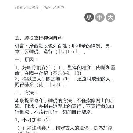
作者／陳勝全｜類別／經卷
壹、聽從遵行律例典章
引言：摩西勸以色列百姓；耶和華的律例、典
章，要聽從、遵行（
申四1-6上
）。
一、原因：
1、好叫你們存活（1）。聖潔的種類，肉體和靈
命，在國中存留（
賽六8-9、13
）。
2、得以進入所賜之地（1）：這道叫成聖的人，
同得基業（
徒二十32
）。
二、方法：
本段提示遵守，聽從的方法，不僅指條例上的加
添、刪減，亦指在道理上的實行，不實行猶如自
行刪減，不該行而行，猶如自行增添。
1、不可加添（2）
（1）如法利賽人，拘守古人的遺傳，是為加添