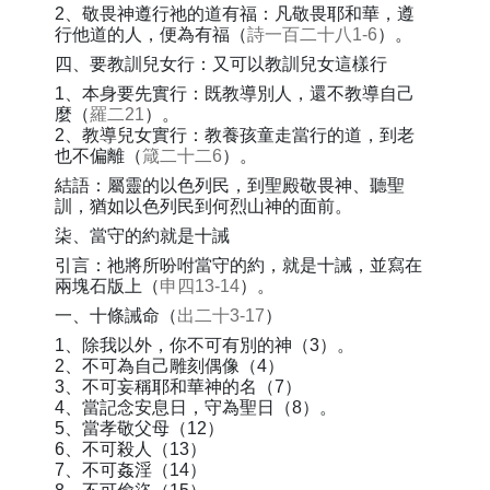
2、敬畏神遵行祂的道有福：凡敬畏耶和華，遵
行他道的人，便為有福（
詩一百二十八1-6
）。
四、要教訓兒女行：又可以教訓兒女這樣行
1、本身要先實行：既教導別人，還不教導自己
麼（
羅二21
）。
2、教導兒女實行：教養孩童走當行的道，到老
也不偏離（
箴二十二6
）。
結語：屬靈的以色列民，到聖殿敬畏神、聽聖
訓，猶如以色列民到何烈山神的面前。
柒、當守的約就是十誡
引言：祂將所吩咐當守的約，就是十誡，並寫在
兩塊石版上（
申四13-14
）。
一、十條誡命（
出二十3-17
）
1、除我以外，你不可有別的神（3）。
2、不可為自己雕刻偶像（4）
3、不可妄稱耶和華神的名（7）
4、當記念安息日，守為聖日（8）。
5、當孝敬父母（12）
6、不可殺人（13）
7、不可姦淫（14）