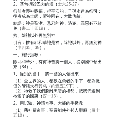
2、基甸拆毀巴力的壇（
士六25-27
）
◎前者榮神賜福，得平安的，子孫永遠為祭司；
後者成為士師，蒙神同在，大敗仇敵。
結語：神是聖潔、忌邪的神，過犯、罪惡必不赦
免（
書二十四19
）。
拾、除祂以外再無別神
引言：惟有耶和華祂是神，除祂以外，再無別神
（
申四35、39
）。
一、施行拯救：
除耶和華外，有何神曾將一個人，從別國中領出
來（34）。
1、從別的國中，將一國的人領出來
（1）全世界的人，都臥在惡者的手下，都為撒
但的管轄大行其惡（
約壹五19下
）。
（2）祂救了我們脫離黑暗的權勢，把我們遷到
祂愛子的國裏（
西一13
）。
2、用試驗、神蹟奇事、大能的手拯救
（1）藉神蹟奇事，聖靈能使外邦人順服（
羅十
五18
）。