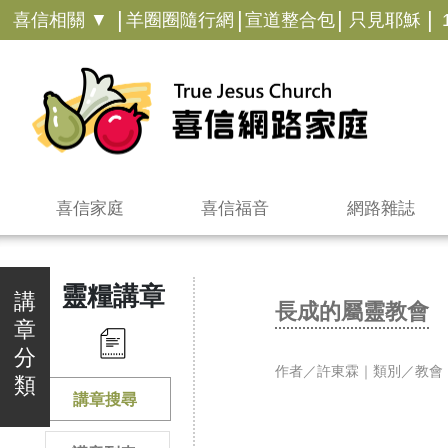
|
|
|
|
喜信相關 ▼
羊圈圈隨行網
宣道整合包
只見耶穌
喜信家庭
喜信福音
網路雜誌
靈糧講章
講
長成的屬靈教會
章
分
作者／許東霖｜類別／教會
類
講章搜尋