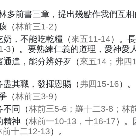
林多前書三章，提出幾點作我們互相
孩（
林前三1-2
）
吃奶，不能吃乾糧（
來五11-14
）。
-3
）。要熟練仁義的道理，愛神愛
竅通達，能分辨好歹（
來五14；弗四1
各盡其職，發揮恩賜（
弗四15-16
）
爭（
林前三3-9
）
各不同（
林前三5-6；羅十二3-8；林前
的精神（
林前一10-13，十16-17
）。
前十二12-13
）。