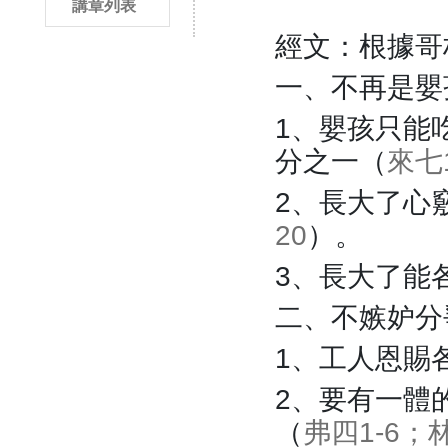
講章列表
經文：根據哥
一、不再是嬰
1、嬰孩只能
分之一（
來七1
2、長大了心
20
）。
3、長大了能
二、不嫉妒分
1、工人恩賜
2、要有一體
（
弗四1-6；林