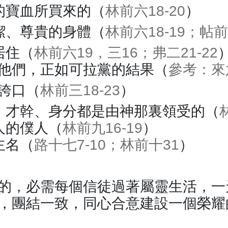
的寶血所買來的（
林前六18-20
）
潔、尊貴的身體（
林前六18-19；帖前
居住（
林前六19，三16；弗二21-22
他們，正如可拉黨的結果（
參考：來六
誇口（
林前三18-23
）
、才幹、身分都是由神那裏領受的（
人的僕人（
林前九16-19
）
主名（
路十七7-10；林前十31
）
的，必需每個信徒過著屬靈生活，一
，團結一致，同心合意建設一個榮耀