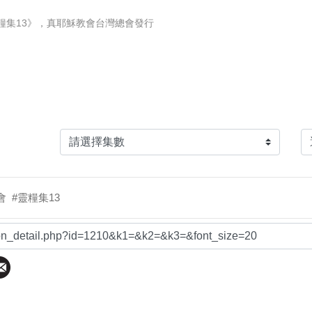
糧集13》，真耶穌教會台灣總會發行
教會
#靈糧集13