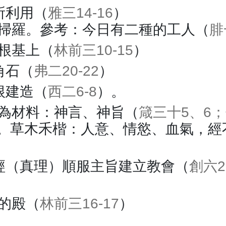
所利用（
雅三14-16
）
掃羅。參考：今日有二種的工人（
腓
根基上（
林前三10-15
）
角石（
弗二20-22
）
根建造（
西二6-8
）。
為材料：神言、神旨（
箴三十5、6；
。草木禾楷：人意、情慾、血氣，經
經（真理）順服主旨建立教會（
創六2
的殿（
林前三16-17
）