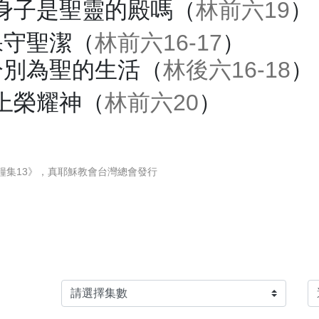
身子是聖靈的殿嗎（
林前六19
）
保守聖潔（
林前六16-17
）
分別為聖的生活（
林後六16-18
）
上榮耀神（
林前六20
）
糧集13》，真耶穌教會台灣總會發行