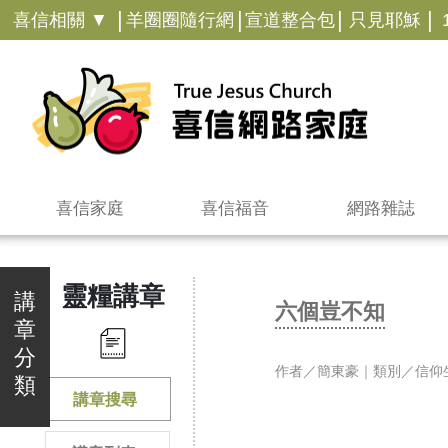
|
|
|
|
喜信相關 ▼
羊圈圈隨行網
宣道整合包
只見耶穌
喜信家庭
喜信福音
網路雜誌
靈糧講章
講
六個豈不知
章
分
作者／簡東豪｜類別／信仰
類
講章搜尋