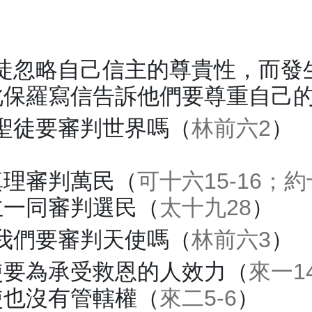
徒忽略自己信主的尊貴性，而發
此保羅寫信告訴他們要尊重自己
聖徒要審判世界嗎（
林前六2
）
真理審判萬民（
可十六15-16；約
主一同審判選民（
太十九28
）
我們要審判天使嗎（
林前六3
）
使要為承受救恩的人效力（
來一1
使也沒有管轄權（
來二5-6
）