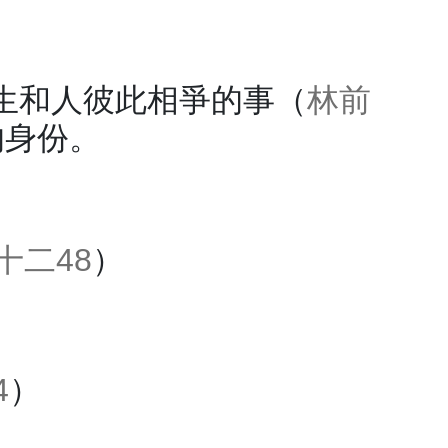
生和人彼此相爭的事（
林前
的身份。
十二48
）
4
）