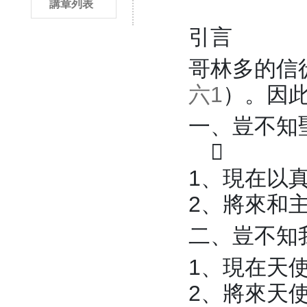
講章列表
引言
哥林多的信
六1
）。因
一、豈不知

1、現在以
2、將來和
二、豈不知
1、現在天
2、將來天