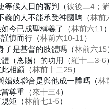
使等候大日的審判（
彼後二4；猶
不義的人不能承受神國嗎（
林前
義如今已成聖稱義了（
林前六11
事謹慎而行（
林前六10-11
）
身子是基督的肢體嗎（
林前六15
肢體（恩賜）的功用（
羅十二3-6
彼此相顧（
林前十二25
）
與娼妓聯合是與他成一體嗎（
林
應當尊重（
來十三4
）
有規矩（
林前七1-5
）