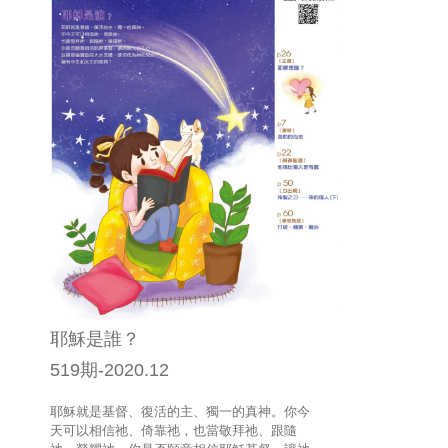
耶穌是誰？
519期-2020.12
耶穌就是基督、復活的主、獨一的真神。你今
天可以相信祂、倚靠祂，也當敬拜祂、跟隨