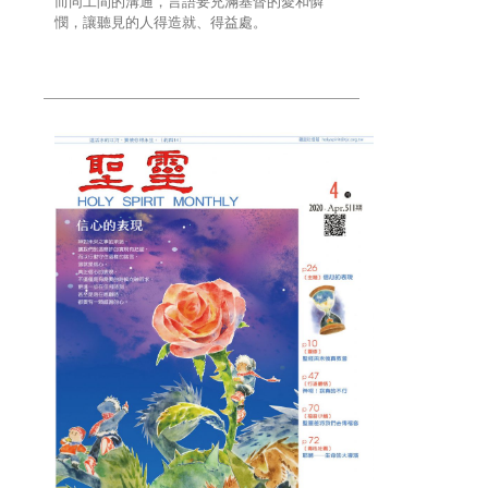
而同工間的溝通，言語要充滿基督的愛和憐
憫，讓聽見的人得造就、得益處。