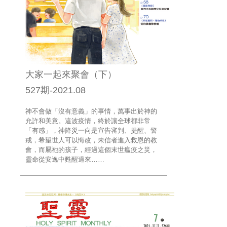
大家一起來聚會（下）
527期-2021.08
神不會做「沒有意義」的事情，萬事出於神的
允許和美意。這波疫情，終於讓全球都非常
「有感」，神降災一向是宣告審判、提醒、警
戒，希望世人可以悔改，未信者進入救恩的教
會，而屬祂的孩子，經過這個末世瘟疫之災，
靈命從安逸中甦醒過來……