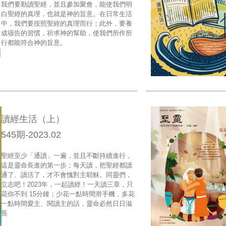
我們要勤讀聖經，並且參加聚會，能使我們明
白聖經的真理，也就是神的旨意。在日常生活
中，我們要按照聖經的真理而行；此外，要養
成禱告的習慣，祈求神的幫助，使我們所作所
行都能符合神的旨意。
讀經生活（上）
545期-2023.02
聖經至少「通讀」一遍，並且不斷持續進行，
這是靈命長進的第一步；每天讀，把聖經都讀
通了、讀活了，才不會愧對主耶穌。同靈們，
立志吧！2023年，一起讀經！一天讀三章，只
花你不到 15分鐘；少花一點時間滑手機，多花
一點時間愛主、閱讀主的話，靈命必然日日滋
長