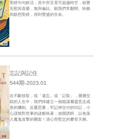
聖經句句鮮活，其中所言竟可超越時空，頓覺
安慰與喜樂，無與倫比。願我們常翻閱、聆聽
和默想聖經，得到豐盛的生命。
忘記與記住
544期-2023.01
在不斷捨取，或「遺忘」或「記取」，層層交
錯的人生中，我們得建立一個能讓屬靈意志成
形的機制。反覆思量，牢記神交付的印記，小
心謹慎對世事的諸般執著；放開誘餌，以免落
入魔鬼攻擊的圈套！清心而堅定的攀登天梯。