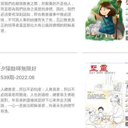
當我們在鄙視教會之際，所厭棄的不是他人，
而是那為我們捨身之基督的身體。因此，我們
必須要有深刻認知，即在教會服事中務必謹
慎，不可因人事的紛擾而失了焦，忘記教會真
正的領導者還是那位大有公義與憐憫的耶穌基
督。
夕陽餘暉無限好
539期-2022.08
人總會老，所以不必怕老；人會衰老，所以不
必因衰老而難過。人生的過程，總要靠主勇敢
面對。年長者的靈修就是靜下心來奔走天國
路，一心一意效法耶穌基督，向著永生的標竿
前進。