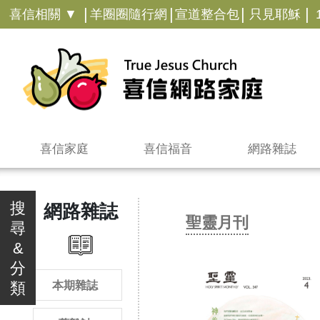
|
|
|
|
喜信相關 ▼
羊圈圈隨行網
宣道整合包
只見耶穌
喜信家庭
喜信福音
網路雜誌
搜
網路雜誌
聖靈月刊
尋
&
分
類
本期雜誌