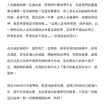
人到最後肉體一定會結束，而我們什麼也帶不走，但是我們的靈魂
要去哪裡？是否能得救？這是很重要的。若人是在走到絕路時再來
找神，是很可惜、很悲哀的一件事；如果人在健康時，就懂得尋找
神、會思考靈魂是否能得救……？這種人是很有智慧、很幸福的。以
一個癌症病人走到這種地步來看這個世界，這世界不過如此而已，
即便多富有、即便你多不想走……一切還是如此而已！
在生病的過程中，面對死亡，從黑暗、孤單及害怕的病痛中，到現
在感恩、喜悅及滿心的感謝，體驗神親自帶領、安慰與寵愛，讓我
從生活及大自然中感受到神的偉大作為，並反觀自己的渺小與不
足。感謝神的揀選，在我的生命中注入了春天的氣息與生命力，感
謝神！
我在2004年5月春季時，歡喜地接受洗禮。從開刀到現在已經滿六
年，當中沒有做化療，也沒有做比較傷害性的檢查，只把這一切都
交託給神！願一切榮耀都歸給神，阿們！