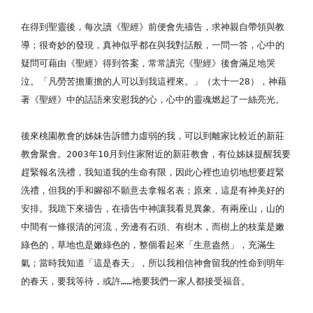
在得到聖靈後，每次讀《聖經》前便會先禱告，求神親自帶領與教
導；很奇妙的發現，真神似乎都在與我對話般，一問一答，心中的
疑問可藉由《聖經》得到答案，常常讀完《聖經》後會滿足地哭
泣。「凡勞苦擔重擔的人可以到我這裡來。」（太十一28），神藉
著《聖經》中的話語來安慰我的心，心中的靈魂燃起了一絲亮光。
後來桃園教會的姊妹告訴體力虛弱的我，可以到離家比較近的新莊
教會聚會。2003年10月到住家附近的新莊教會，有位姊妹提醒我要
趕緊報名洗禮，我知道我的生命有限，因此心裡也迫切地想要趕緊
洗禮，但我的手和腳卻不願意去拿報名表；原來，這是有神美好的
安排。我跪下來禱告，在禱告中神讓我看見異象。有兩座山，山的
中間有一條很清的河流，旁邊有石頭、有樹木，而樹上的枝葉是嫩
綠色的，草地也是嫩綠色的，整個看起來「生意盎然」，充滿生
氣；當時我知道「這是春天」，所以我相信神會留我的性命到明年
的春天，要我等待，或許……祂要我們一家人都接受福音。