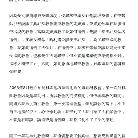
因為長期腹瀉導致身體虛弱，便尋求中藥及針劑調理身體，在中醫
師那裡認識了真耶穌教會龍潭教會的馬姊妹，並跟她分享在我腦海
中出現的教會，當時馬姊妹教了我如何禱告：先說「奉主耶穌聖名
禱告」，接著反覆念「哈利路亞讚美主耶穌」。為了尋找這間教
會，我如此禱告了四個月，在禱告中，我求神帶領並讓我能完全接
受這間教會，也和先生四處尋找，但不管是建築物或感覺都不對，
這樣大概找了五、六間。如此急迫地尋找教會，只希望我的靈魂有
個歸屬。
2003年8月經介紹到桃園地方法院附近的真耶穌教會，第一次到桃
園教會因為是星期日，所以教會的門沒有開，但依著看板的時間，
隔週六我再度前往教會。第一次踏進會堂，聽見詩歌的當下，不由
自主地潸然淚下，心中悸動著：我找到了！我回家了！在聚會中，
不管是在唱詩、講道或是禱告時，我都抑制不了哭泣的感動。
隔了一星期再到教會時，我迫切想要了解真理、想要充實屬靈的智