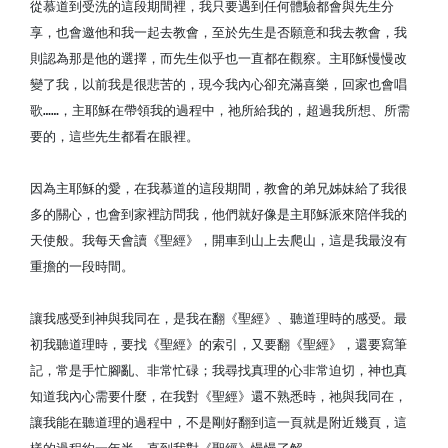
從慕道到受洗的這段期間裡，我只要遇到任何體驗都會與先生分
享，也會邀他和我一起去教會，至於先生是否願意和我去教會，我
則認為那是他的選擇，而先生似乎也一直都在觀察。主耶穌慢慢改
變了我，以前我是很悲苦的，現今我內心卻充滿喜樂，回家也會唱
歌……，主耶穌在帶領我的過程中，祂所給我的，超過我所想、所需
要的，這些先生都看在眼裡。
因為主耶穌的愛，在我慕道的這段期間，教會的弟兄姊妹給了我很
多的關心，也會到家裡訪問我，他們就好像是主耶穌派來陪伴我的
天使般。我每天會讀《聖經》，開車到山上去爬山，這是我最沒有
重擔的一段時間。
讓我感受到神與我同在，是我在翻《聖經》、聽道理時的感受。最
初我聽道理時，要找《聖經》的索引，又要翻《聖經》，還要寫筆
記，常是手忙腳亂、非常忙碌；我尋找真理的心非常迫切，神也真
知道我內心需要什麼，在我對《聖經》還不熟悉時，祂與我同在，
讓我能在聽道理的過程中，不是剛好翻到這一頁就是附近幾頁，這