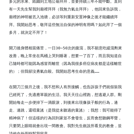
多元的水果、紙錢到土地公廟拜拜，並要持續三年不能中斷。直到
有一天先生幫我到廟裡拜拜（我無力氣去拜拜），他回來告訴我，
廟裡的神明被丟入池塘，必須等到重新安置神像之後才能繼續拜
拜。我開始思考，敬拜這些無法自保的神明有用嗎？如此拜了一個
多月，就決定不拜了！
開刀後身體相當痛苦，一日30∼50次的腹瀉，我不願意吃緩瀉劑來
改善，睌上常坐在馬桶上哭到睡著，想要一了百了，而且我知道自
己隨時都可能因為感冒而離世（因為我很多癌症病友都是這樣離世
的）；但我卻沒勇氣自殺。我開始思考生命的意義……
在開刀三個月之後，我不想和人有所接觸，也告訴孩子們就假裝我
已經死了，先適應單親的生活。我天天往山裡跑，想逃避人群。剛
開始每走一步便掉下一滴眼淚，到後來出現像孩子般的行為，邊
走、邊跳，還唱童謠（是我從未聽過的童謠）；我想：我可能得了
精神病了！但這樣的行為回到家並不會發生，反而會想聽鋼琴聲，
只要閉上眼睛就會出現一間教會。我對先生敘說所看見的教會，並
請他在外面時幫我留意。