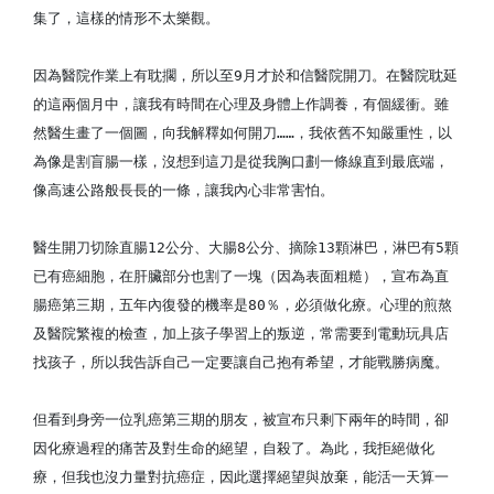
集了，這樣的情形不太樂觀。
因為醫院作業上有耽擱，所以至9月才於和信醫院開刀。在醫院耽延
的這兩個月中，讓我有時間在心理及身體上作調養，有個緩衝。雖
然醫生畫了一個圖，向我解釋如何開刀……，我依舊不知嚴重性，以
為像是割盲腸一樣，沒想到這刀是從我胸口劃一條線直到最底端，
像高速公路般長長的一條，讓我內心非常害怕。
醫生開刀切除直腸12公分、大腸8公分、摘除13顆淋巴，淋巴有5顆
已有癌細胞，在肝臟部分也割了一塊（因為表面粗糙），宣布為直
腸癌第三期，五年內復發的機率是80％，必須做化療。心理的煎熬
及醫院繁複的檢查，加上孩子學習上的叛逆，常需要到電動玩具店
找孩子，所以我告訴自己一定要讓自己抱有希望，才能戰勝病魔。
但看到身旁一位乳癌第三期的朋友，被宣布只剩下兩年的時間，卻
因化療過程的痛苦及對生命的絕望，自殺了。為此，我拒絕做化
療，但我也沒力量對抗癌症，因此選擇絕望與放棄，能活一天算一