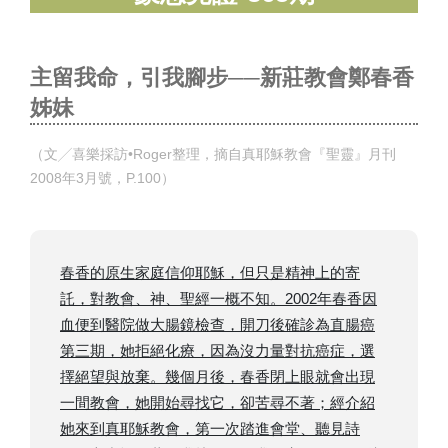
主留我命，引我腳步──新莊教會鄭春香
姊妹
（文╱喜樂採訪•Roger整理，摘自真耶穌教會『聖靈』月刊
2008年3月號，P.100）
春香的原生家庭信仰耶穌，但只是精神上的寄
託，對教會、神、聖經一概不知。2002年春香因
血便到醫院做大腸鏡檢查，開刀後確診為直腸癌
第三期，她拒絕化療，因為沒力量對抗癌症，選
擇絕望與放棄。幾個月後，春香閉上眼就會出現
一間教會，她開始尋找它，卻苦尋不著；經介紹
她來到真耶穌教會，第一次踏進會堂、聽見詩