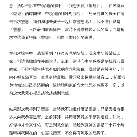
慧，所以告訴來帶領我的姊妹：「我想要買《聖經》。」在等待買
《聖經》的時間裡，帶領我的姊妹對我說：「兒童詩班的孩子在禱
告祈求靈恩，我們和那些孩子一起祈求靈恩吧！」我不懂什麼是
「靈恩」，只跟著到前面禱告，當時不是求神醫治我的病，而是祈
求神讓我看得懂《聖經》、明白《聖經》的道理。
在那次禱告中，感覺看到了很久沒見的父親，我哀求父親帶我回
家，別讓我繼續在外面吃苦、流浪；當時心中的感覺是要找尋心靈
的家，不曉得禱告時竟有如此的意念和影像。我雖是在哭泣的，但
內心卻充滿喜樂，並且身體震動、舌頭發出捲動的聲音……，卻很清
楚地知道自己是清醒的；這體驗和以前念大悲咒的感覺不一樣，以
前念大悲咒心裡是越唸越感到悲傷。
結果那次我得到了聖靈，當時我不知道什麼是聖靈，只是旁邊有很
多人向我恭喜道賀。之前拜拜，得用著繁雜的手續與過程，如此，
好似神才會來保佑；可是到教會後，體驗到真神的靈是二十四小時
隨時與我同在的，心靈很踏實，不會再有流浪的感覺了。