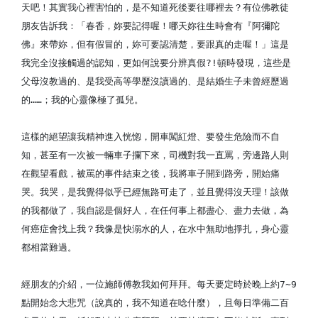
天吧！其實我心裡害怕的，是不知道死後要往哪裡去？有位佛教徒
朋友告訴我：「春香，妳要記得喔！哪天妳往生時會有『阿彌陀
佛』來帶妳，但有假冒的，妳可要認清楚，要跟真的走喔！」這是
我完全沒接觸過的認知，更如何說要分辨真假?!頓時發現，這些是
父母沒教過的、是我受高等學歷沒讀過的、是結婚生子未曾經歷過
的……；我的心靈像極了孤兒。
這樣的絕望讓我精神進入恍惚，開車闖紅燈、要發生危險而不自
知，甚至有一次被一輛車子攔下來，司機對我一直罵，旁邊路人則
在觀望看戲，被罵的事件結束之後，我將車子開到路旁，開始痛
哭。我哭，是我覺得似乎已經無路可走了，並且覺得沒天理！該做
的我都做了，我自認是個好人，在任何事上都盡心、盡力去做，為
何癌症會找上我？我像是快溺水的人，在水中無助地掙扎，身心靈
都相當難過。
經朋友的介紹，一位施師傅教我如何拜拜。每天要定時於晚上約7∼9
點開始念大悲咒（說真的，我不知道在唸什麼），且每日準備二百