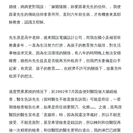
婚後，媽媽更對我說：「嫁雞隨雞，妳要跟著先生的信仰。」我便
跟著先生的傳統信仰拿香拜拜。直到六年前生病，才有機會來真耶
穌教會，認識主耶穌。
先生原是高中老師，後來開設電腦設計公司，而我在國小及補習班
教書多年，一直為生活努力打拼，為孩子的教育努力栽培，對生活
事物追求完美。因為生活環境的關係，有八年的時間晚上無法安穩
睡覺，雖然向先生提及是否能再另外租房子，但我們夫妻倆是白手
起家，有房貸、孩子的教育……，在經濟不許可的關係下，放棄另外
租房子的想法。
過度勞累累積的情況下，於2002年7月因血便到醫院做大腸鏡檢
查，醫生告訴先生（當時醫生不敢直接告訴我）可能是癌症，一星
期後檢查報告出來，如果是癌症就要開刀、化療……。之後，當馬偕
醫院的醫生宣布是「直腸癌」時，因為我還沒準備好，所以不願意
接受、不願意面對，甚至希望檢查是錯誤的，所以轉到和信醫院再
做一次精密的檢查，和信醫院的醫生更明白道出，我的淋巴已經聚