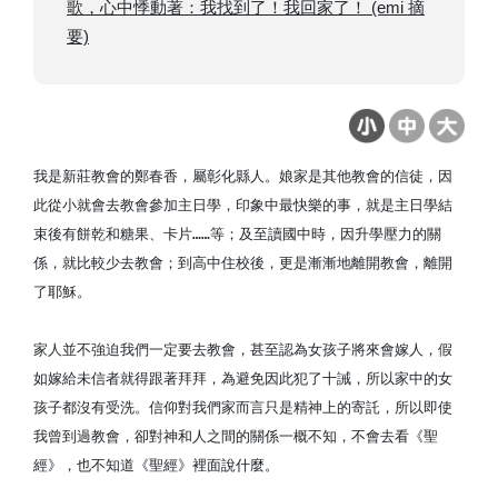
歌，心中悸動著：我找到了！我回家了！ (emi 摘
要)
我是新莊教會的鄭春香，屬彰化縣人。娘家是其他教會的信徒，因
此從小就會去教會參加主日學，印象中最快樂的事，就是主日學結
束後有餅乾和糖果、卡片……等；及至讀國中時，因升學壓力的關
係，就比較少去教會；到高中住校後，更是漸漸地離開教會，離開
了耶穌。
家人並不強迫我們一定要去教會，甚至認為女孩子將來會嫁人，假
如嫁給未信者就得跟著拜拜，為避免因此犯了十誡，所以家中的女
孩子都沒有受洗。信仰對我們家而言只是精神上的寄託，所以即使
我曾到過教會，卻對神和人之間的關係一概不知，不會去看《聖
經》，也不知道《聖經》裡面說什麼。