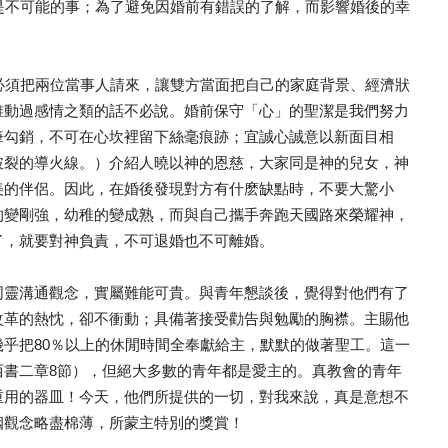
乎是不可能的事；為了避免因婚前有錯誤的了解，而影響婚後的幸
人必須把兩位當事人請來，讓雙方當面把自己的家庭背景、經濟狀
誰動過感情之類的話不必說。婚前保守「心」的聖潔是我們努力
筆勾銷，不可在心坎裡留下絲毫痕跡；宜誠心誠意以新面目相
破裂的導火線。）介紹人曉以神的恩慈，大家同是神的兒女，神
美的伴侶。因此，在婚後發現對方有什麽缺點時，不要大驚小
的變剛強，幼稚的變成熟，而與自己攜手奔跑天國路來榮耀神，
了，就要對神負責，不可退婚也不可離婚。
同靈溝通觀念，實屬難能可貴。與青年懇談後，覺得對他們有了
改革的熱忱，卻不衝動；具備著接受勸告與勉勵的胸襟。主賜他
乎把80％以上的休閒時間全奉獻給主，默默的做著聖工。這一
西書二章8節），但絕大多數的青年都是愛主的。真教會的青年
重用的器皿！今天，他們所提供的一切，對我來說，真是意想不
姻觀念略盡棉薄，所蒙主特別的獎賞！