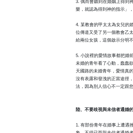
3. 偶而會聽到在婚姻上得
樂，就認為得到神的指示」
4. 某教會的甲太太為女兒
位傳道又受了另一個教會乙
給兩位女孩，這個啟示分明
5. 小說裡的愛情故事都把
未婚的青年看了心動，蠢蠢
天國路的未婚青年，愛情真
沒有表露和發洩的正當途徑
法，因為別人信心不一定跟
陸、不要歧視與未信者通婚
1. 有部份青年在婚事上遭
象，不得已而與未信者通婚