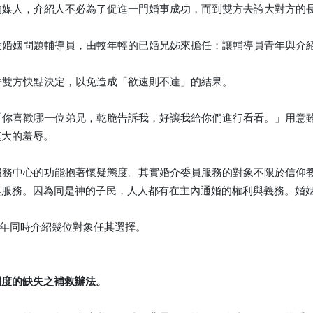
間的媒人，介紹人不必為了促進一門婚事成功，而到雙方去誇大對方的
另設婚姻問題輔導員，由較年輕的已婚兄姊來擔任；讓輔導員青年與
逼著雙方快點決定，以免造成「欲速則不達」的結果。
：「你喜歡哪一位弟兄，乾脆告訴我，好讓我給你們進行看看。」用
莫大的羞辱。
紹服務中心的功能抱著懷疑態度。其實婚介委員服務的對象不限於信
與服務。因為同是神的子民，人人都有在主內通婚的權利與義務。婚
青年同時介紹幾位對象任其選擇。
制度的缺失之補救辦法。