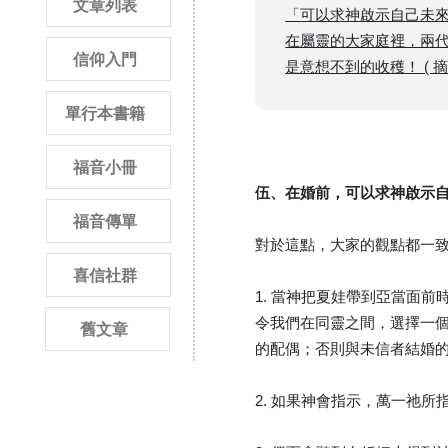
文章列表
「可以求神啟示自己未來
在屬靈的大家庭裡，兩
信仰入門
是意想不到的收穫！ ( 摘
單行本書籍
福音小冊
伍、在婚前，可以求神啟示
福音傳單
對於這點，大家的觀點都一
喜信社群
1. 當神把夏娃帶到亞當面
令我們在同靈之間，選擇一
舊文章
的配偶；否則與未信者結婚
2. 如果神會指示，萬一祂