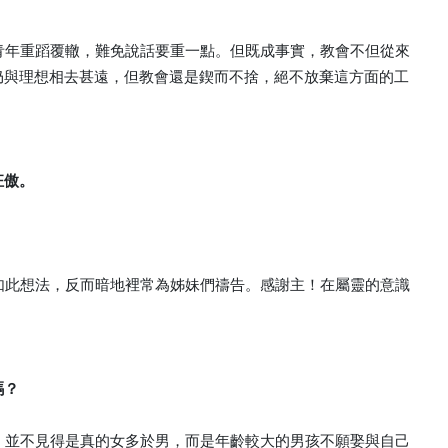
的青年重蹈覆轍，難免說話要重一點。但既成事實，教會不但從來
仍與理想相去甚遠，但教會還是鍥而不捨，絕不放棄這方面的工
狂傲。
有如此想法，反而暗地裡常為姊妹們禱告。感謝主！在屬靈的意識
嗎？
察，並不見得是真的女多於男，而是年齡較大的男孩不願娶與自己