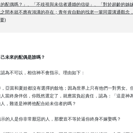
的配偶嗎？」、「不歧視與未信者通婚的信徒」、「對於超齡的姊妹，
代之間本就不應有鴻溝的存在；青年肯自動的找老一輩同靈溝通觀念
要)
自己未來的配偶是誰嗎？
致認為不可以，相信神不會指示。理由如下：
前時，亞當和夏娃都沒有選擇的餘地；因為世界上只有他們一對男女
個人當終身伴侶，你既然選定了，就應當負起責任，認為：「這是神
的人，難道是神將他配合給未信者的嗎？
所指示的人是你非常厭惡的人，那麼豈不等於逼你終身不嫁娶嗎？