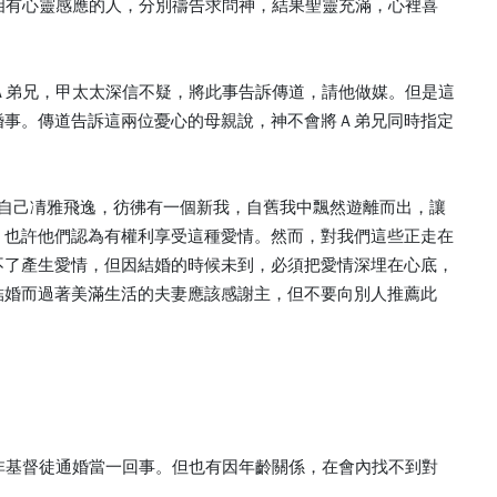
互相有心靈感應的人，分別禱告求問神，結果聖靈充滿，心裡喜
」Ａ弟兄，甲太太深信不疑，將此事告訴傳道，請他做媒。但是這
婚事。傳道告訴這兩位憂心的母親說，神不會將Ａ弟兄同時指定
得自己凊雅飛逸，彷彿有一個新我，自舊我中飄然遊離而出，讓
，也許他們認為有權利享受這種愛情。然而，對我們這些正走在
不了產生愛情，但因結婚的時候未到，必須把愛情深埋在心底，
結婚而過著美滿生活的夫妻應該感謝主，但不要向別人推薦此
與非基督徒通婚當一回事。但也有因年齡關係，在會內找不到對