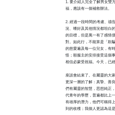
1. 要介紹人完全了解男女
福，應該有一個補救辦法。
2. 經過一段時間的考慮、
況、嗜好及其他情況都坦白
的目標，但是萬一有了感情
對。如此行，不能算是「欺
的慈愛遍及每一位兒女，有
怪；順服主的安排接受這個
相信必蒙受祝福。今天，已
座談會結束了。在屬靈的大
更深一層的了解：真摯、善
們有屬靈的智慧，思想純正，
代青年的學歷，普遍都比上
有雄厚的潛力，他們可稱得
到的收穫；我個人更認為這