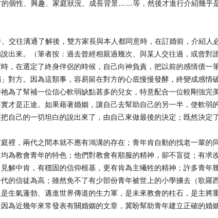
雙方的個性、興趣、家庭狀況、成長背景……等，然後才進行介紹幾
禱告、交往溝通了解後，雙方家長與本人都同意時，在訂婚前，介紹
的說出來。（筆者按：過去曾經相親過幾次、與某人交往過，或曾對
債時，在選定了終身伴侶的時候，自己向神負責，把以前的感情債一
騙」對方。因為這類事，容易留在對方的心底慢慢發酵，終變成感情
時祂為了幫補一位信心軟弱缺點甚多的兒女，特意配合一位較剛強完
事實才是正途。如果藉著婚姻，讓自己去幫助自己的另一半，使軟弱
經把自己的一切坦白的說出來了，由自己來做最後的決定；既然決定
家庭裡，兩代之間本就不應有鴻溝的存在；青年肯自動的找老一輩的
良均為教會青年的特色；他們對教會有順服的精神，卻不盲從；有求
見解中肯，有穩固的信仰根基，更有肯為主犧牲的精神；許多青年幾
一代的信徒為高；雖然免不了有少部份青年被世上的小學擄去（歌羅
上是生氣蓬勃、邁進世界傳道的生力軍，是未來教會的柱石，是主將
是因為近幾年來常發表有關婚姻的文章，冀盼幫助青年建立正確的婚