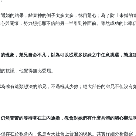
信者通婚的結果，離棄神的例子太多太多，怵目驚心；為了防止未婚
愛心與關懷，努力想把那不信的另一半引到神面前。雖然成功的比率
男的現象，弟兄自命不凡，以為可以從眾多姊妹之中任意挑選，態度
強烈的抗議，他覺得無比委屈。
致認為確有這類想法的弟兄，不過極其少數；絕大部份的弟兄不但沒
。
，仍然苦苦的等待著在主内通婚，教會對她們有什麽具體的關心辦法
象不僅存在於教會內，也是今天社會上普遍的現象。其實仔細分析觀