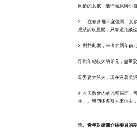
同齡的女孩，他們願意與小
2. 『在教會裡不宜強調「
應該諱疾忌醫；只靠避免談
3. 對於此案，筆者在兩年
①勸年紀較大的弟兄，盡量
②娶妻大於夫，現在過著美
4. 今天教會內的此種局面
生」。我們多多引人來信主
玖、青年對婚姻介紹委員的