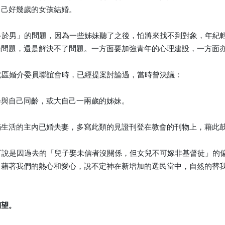
自己好幾歲的女孩結婚。
女多於男」的問題，因為一些姊妹聽了之後，怕將來找不到對象，年
論問題，還是解決不了問題。一方面要加強青年的心理建設，一方面
前北區婚介委員聯誼會時，已經提案討論過，當時曾決議：
娶與自己同齡，或大自己一兩歲的姊妹。
滿生活的主內已婚夫妻，多寫此類的見證刊登在教會的刊物上，藉此
，可說是因過去的「兒子娶未信者沒關係，但女兒不可嫁非基督徒」
，藉著我們的熱心和愛心，說不定神在新增加的選民當中，自然的替
期望。