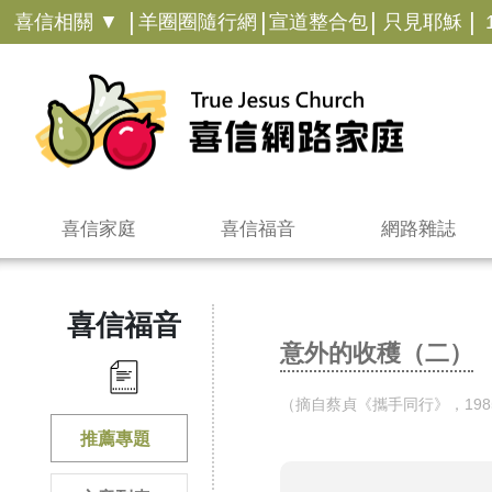
|
|
|
|
喜信相關 ▼
羊圈圈隨行網
宣道整合包
只見耶穌
喜信家庭
喜信福音
網路雜誌
喜信福音
意外的收穫（二）
（摘自蔡貞《攜手同行》，198
推薦專題