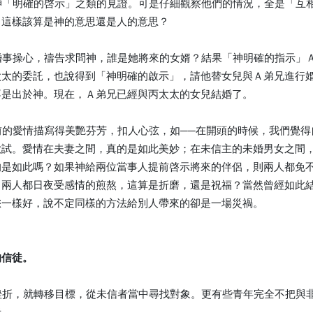
到神「明確的啓示」之類的見證。可是仔細觀察他們的情況，全是「
，這樣該算是神的意思還是人的意思？
的婚事操心，禱告求問神，誰是她將來的女婿？結果「神明確的指示
太太的委託，也說得到「神明確的啟示」，請他替女兒與Ａ弟兄進行
不是出於神。現在，Ａ弟兄已經與丙太太的女兒結婚了。
婚前的愛情描寫得美艷芬芳，扣人心弦，如──在開頭的時候，我們覺
欲試。愛情在夫妻之間，真的是如此美妙；在未信主的未婚男女之間
的是如此嗎？如果神給兩位當事人提前啓示將來的伴侶，則兩人都免
，兩人都日夜受感情的煎熬，這算是折磨，還是祝福？當然曾經如此
您一樣好，說不定同樣的方法給別人帶來的卻是一場災禍。
的信徒。
遇挫折，就轉移目標，從未信者當中尋找對象。更有些青年完全不把
者。