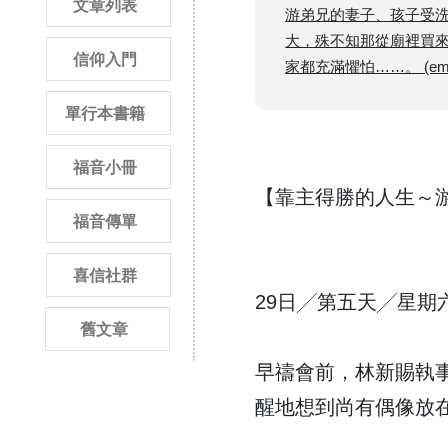
文章列表
游弟兄的妻子、孩子受
大，殊不知那從廟裡買
信仰入門
家都充滿懼怕……。 (emi
單行本書籍
福音小冊
【靠主得勝的人生～
福音傳單
喜信社群
29日╱第五天╱星期
舊文章
早禱會前，林新賜執
醒地想到尚有偶像放