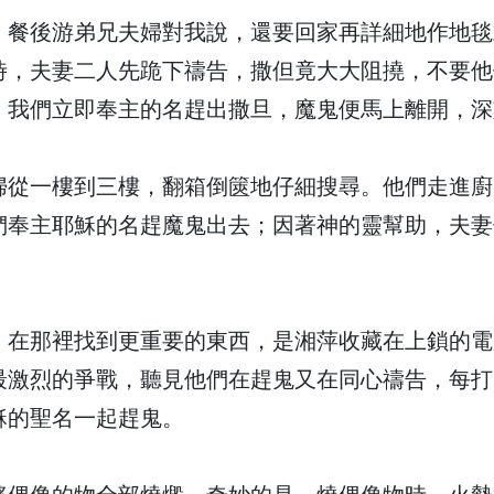
，餐後游弟兄夫婦對我說，還要回家再詳細地作地毯
時，夫妻二人先跪下禱告，撒但竟大大阻撓，不要他
，我們立即奉主的名趕出撒旦，魔鬼便馬上離開，深
婦從一樓到三樓，翻箱倒篋地仔細搜尋。他們走進廚
們奉主耶穌的名趕魔鬼出去；因著神的靈幫助，夫妻
，在那裡找到更重要的東西，是湘萍收藏在上鎖的電
最激烈的爭戰，聽見他們在趕鬼又在同心禱告，每打
穌的聖名一起趕鬼。