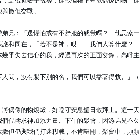
苦，之後就著手搜尋，從撒但權下奪取偶像的物。從
地與撒但交戰。
游弟兄：「還懼怕或有不舒服的感覺嗎？」他思索一
保護和同在，「若不是神，哎……我們人算什麼？」
本幾乎失去信心的我，經過再次的正面交鋒，高呼主
下人間，沒有賜下別的名，我們可以靠著得救。」（
！
，將偶像的物燒燬，好遵守安息聖日敬拜主。這一天
我們代禱求神加添力量。下午的聚會，因游弟兄不久
敵撒但仍與我們打迷糊戰，不肯離開，聚會中，頻頻