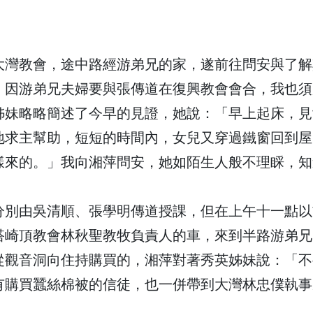
大灣教會，途中路經游弟兄的家，遂前往問安與了解
。因游弟兄夫婦要與張傳道在復興教會會合，我也須
姊妹略略簡述了今早的見證，她說：「早上起床，見
地求主幫助，短短的時間內，女兒又穿過鐵窗回到屋
樣來的。」我向湘萍問安，她如陌生人般不理睬，知
分別由吳清順、張學明傳道授課，但在上午十一點以
搭崎頂教會林秋聖教牧負責人的車，來到半路游弟兄
從觀音洞向住持購買的，湘萍對著秀英姊妹說：「不
有購買蠶絲棉被的信徒，也一併帶到大灣林忠僕執事