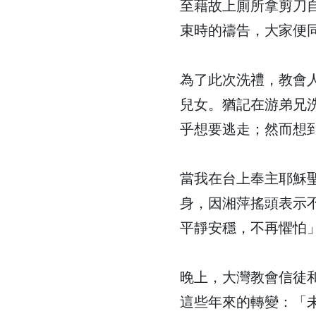
至藉故上廁所拿剪刀
束時的禱告，大家便
為了此次洗禮，教會
兒女。猶記在游弟兄
乎想要逃走；然而想
當我在台上奉主耶穌
身，因湘萍搖頭表示
平靜安穩，不再懼怕
晚上，大灣教會信徒
這些年來的轉變：「