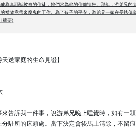
洗成為真耶穌教會的信徒，她們常為他的信仰禱告。那年，游弟兄的
來的禮物竟帶來魔鬼的工作。為了孩子的平安，游弟兄一家在長執傳
 摘要)
游天送家庭的生命見證】
六
事來告訴我一件事，說游弟兄晚上睡覺時，如有一顆
在分駐所的床頭處。當下決定會後馬上清除，不留痕