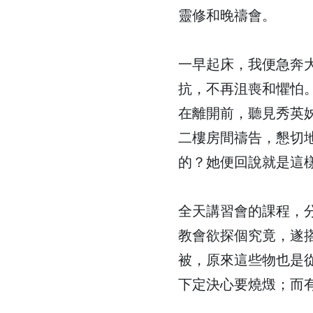
靈修和晚禱會。
一早起床，我便急奔
抗，不再沮喪和懼怕
在離開前，聽見秀英
二樓房間禱告，懇切
的？她便回說就是這
全天講習會的課程，
教會欲探個究竟，遂
被，原來這些物也是
下定決心要燒燬；而