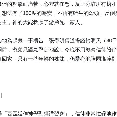
撒但的攻擊而痛苦，心裡就在想，反正分駐所有槍和
，想法有了180度的轉變，不再有輕生的念頭，反
謝主，神的大能救贖了游弟兄一家人。
心地為趕鬼一事禱告。張學明傳道提議於明天（30
開前，游弟兄語氣堅定地說，今晚不用教會信徒陪伴
自回家，只有一些年輕的姊妹，仍愛心地陪同湘萍到
日
辦「西區延伸神學聖經講習會」，信徒非常忙碌地作