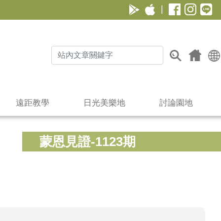
|
遠距教學
日光美樂地
討論園地
蒙恩見證-1123期