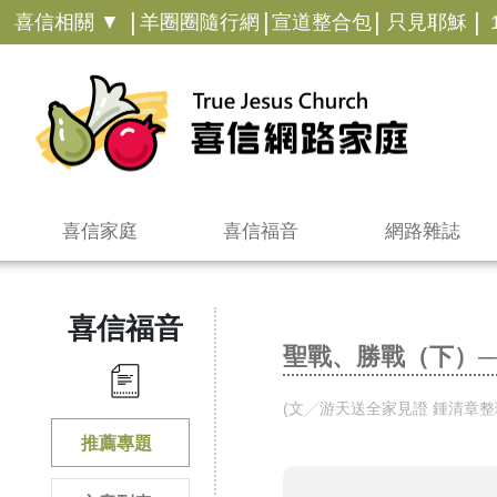
|
|
|
|
喜信相關 ▼
羊圈圈隨行網
宣道整合包
只見耶穌
喜信家庭
喜信福音
網路雜誌
喜信福音
聖戰、勝戰（下）─
(文╱游天送全家見證 鍾清章整理
推薦專題