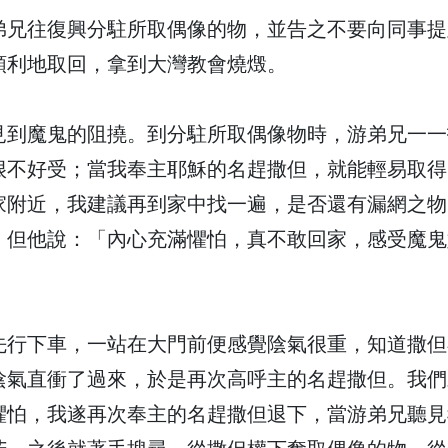
弟兄往復興分駐所取偶像的物，並告之不要向同事提
順利地取回，拿到大灣教會燒燬。
見到魔鬼的阻撓。到分駐所取偶像物時，游弟兄一一
很不好受；當我奉主耶穌的名趕撒但，就能輕易取得
家附近，我建議再到家中找一遍，是否還有漏網之物
，但他說：「內心充滿懼怕，真不敢回家，感受魔鬼
先行下車，一站在大門前便感覺陰氣很重，知道撒但
陰氣直衝了過來，於是再次高呼主的名趕撒但。我們
懼怕，我遂再次奉主的名趕撒但退下，當游弟兄聽見