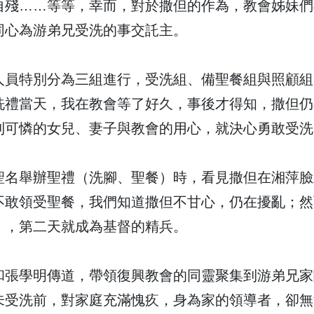
自殘……等等，幸而，對於撒但的作為，教會姊妹們
同心為游弟兄受洗的事交託主。
人員特別分為三組進行，受洗組、備聖餐組與照顧組
洗禮當天，我在教會等了好久，事後才得知，撒但仍
到可憐的女兒、妻子與教會的用心，就決心勇敢受洗
聖名舉辦聖禮（洗腳、聖餐）時，看見撒但在湘萍臉
不敢領受聖餐，我們知道撒但不甘心，仍在擾亂；然
」，第二天就成為基督的精兵。
和張學明傳道，帶領復興教會的同靈聚集到游弟兄家
未受洗前，對家庭充滿愧疚，身為家的領導者，卻無