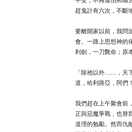
平安，不再懼怕和痛
趕鬼計有六次，不斷
要離開家以前，我問
會。一路上思想神的
利劍，一刀斃命；原
「除祂以外……，天
道，哈利路亞，阿們
我們趕在上午聚會前
正與惡魔爭戰，也替
道理的勉勵。然而仇