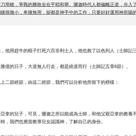
用刀用槍，爭戰的勝敗全在乎耶和華。珊迦時代人都偏離正道，步入
雖很微小，卑微無用，卻都是神手中的工作，只要好好運用神所賜的恩賜
，他用趕牛的棍子打死六百非利士人，他也救了以色列人（士師記三
在雅億的日子，大道無人行走，都是繞道而行（士師記五章6節）。
以上二節經節，由這二經節，我們可以分析他所留下的榜樣：
是亞拿的兒子，可見，珊迦之所以能成為士師，和他父親亞拿的教養
旺時，我們也應當教導兒女認識神，了解自己的身份。