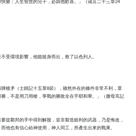
快樂；人生智慧的兒子，必因他歡喜。」（箴言二十三章24
並不受環境影響，他能挺身而出，救了以色列人。
籐牌槍矛（士師記十五章8節），雖然外在的條件非常不利，眾
得勝，不是用刀用槍，爭戰的勝敗全在乎耶和華。」（撒母耳記
若要從鄰邦的手中得到解脫，並非製造銳利的武器，乃是悔改，
，而他也有信心給神使用，神人同工，所產生出來的戰果。