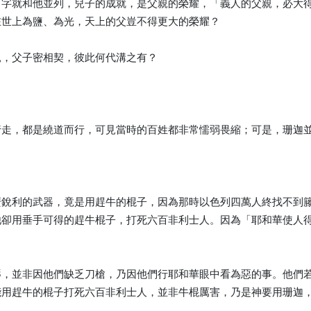
字就和他並列，兒子的成就，是父親的榮耀，「義人的父親，必大得
在世上為鹽、為光，天上的父豈不得更大的榮耀？
親，父子密相契，彼此何代溝之有？
行走，都是繞道而行，可見當時的百姓都非常懦弱畏縮；可是，珊迦
麼銳利的武器，竟是用趕牛的棍子，因為那時以色列四萬人終找不到
他卻用垂手可得的趕牛棍子，打死六百非利士人。因為「耶和華使人
辱，並非因他們缺乏刀槍，乃因他們行耶和華眼中看為惡的事。他們
能用趕牛的棍子打死六百非利士人，並非牛棍厲害，乃是神要用珊迦