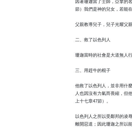
因著珊迦當了士師，亞拿的名
節）我們是神的兒女，若能
父親教導兒子，兒子光耀父
二、救了以色列人
珊迦當時的社會是大道無人
三、用趕牛的棍子
他救了以色列人，並非用什
人也因沒有力氣而畏縮，但
上十七章47節）。
以色列人之所以受鄰邦的凌
離開惡道；因此珊迦之所以