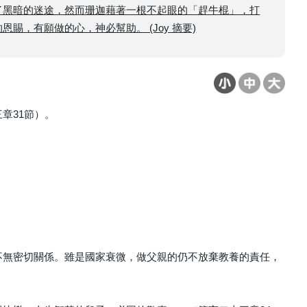
了黑暗的迷途，然而珊迦藉著一根不起眼的「趕牛棍」，打
，有願做的心，神必幫助。 (Joy 摘要)
章31節）。
不無密切關係。雖是國家衰微，做父親的仍不放棄教養的責任，