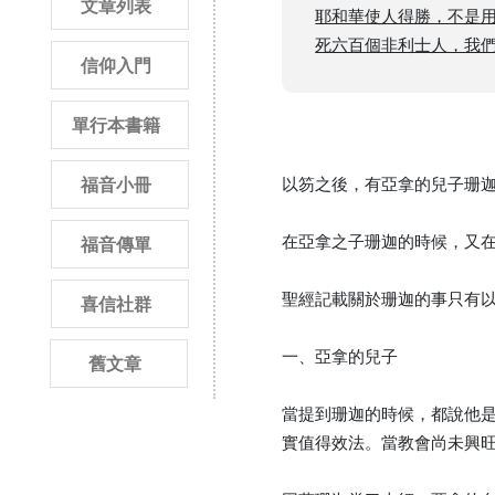
文章列表
耶和華使人得勝，不是
死六百個非利士人，我們
信仰入門
單行本書籍
以笏之後，有亞拿的兒子珊迦
福音小冊
在亞拿之子珊迦的時候，又
福音傳單
聖經記載關於珊迦的事只有
喜信社群
一、亞拿的兒子
舊文章
當提到珊迦的時候，都說他
實值得效法。當教會尚未興