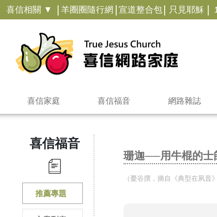
|
|
|
|
喜信相關 ▼
羊圈圈隨行網
宣道整合包
只見耶穌
喜信家庭
喜信福音
網路雜誌
喜信福音
珊迦──用牛棍的士
（憂谷撰，摘自《典型在夙昔》，1
推薦專題