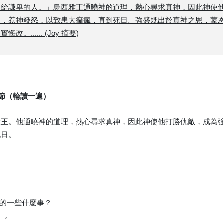
恩給謙卑的人。」烏西雅王通曉神的道理，熱心尋求真神，因此神使
事，惹神發怒，以致患大痲瘋，直到死日。強盛既出於真神之恩，蒙
...... (Joy 摘要)
3節（輪讀一遍）
大王。他通曉神的道理，熱心尋求真神，因此神使他打勝仇敵，成為
死日。
正的一些什麼事？
）。