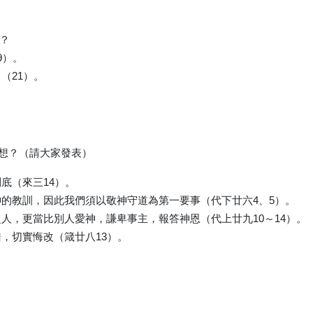
何？
9）。
（21）。
想？（請大家發表）
底（來三14）。
的教訓，因此我們須以敬神守道為第一要事（代下廿六4、5）。
人，更當比別人愛神，謙卑事主，報答神恩（代上廿九10～14）。
，切實悔改（箴廿八13）。