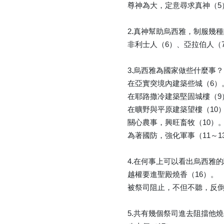
尊神為大，定意尋求真神（5
2.真神幫助烏西雅，制服幾
非利士人（6）、亞拉伯人（
3.烏西雅為國家做些什麼事？
在亞實突境內建築些城（6）
在耶路撒冷建築堅固城樓（9
在曠野與平原建築望樓（10
關心農事，興旺畜牧（10）
為著國防，強化軍事（11～1
4.在何事上可以看出烏西雅
越權要進聖殿燒香（16）。
被祭司阻止，不但不聽，反倒
5.共有幾個祭司進去阻擋他