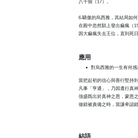
八十個（17）。
6.驕傲的烏西雅，其結局如
在殿中忽然額上發出痲瘋（1
因大痲瘋失去王位，直到死日
應用
對烏西雅的一生有何感
當把起初的信心與善行堅持到
凡事「亨通」，乃因遵行真神
強盛既出於真神之恩，蒙恩之
做錯被責備之時，當謙卑認錯
結語