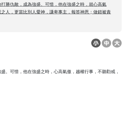
他打勝仇敵，成為強盛。可惜，他在強盛之時，就心高氣
恩之人，更當比別人愛神，謙卑事主，報答神恩；做錯被責
強盛。可惜，他在強盛之時，心高氣傲，越權行事，不聽勸戒，