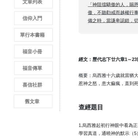
文章列表
「神阻擋驕傲的人，賜
傲，不聽勸戒而越權行
信仰入門
備之時，當謙卑認錯，切實悔改。
單行本書籍
福音小冊
經文：歷代志下廿六章1～2
福音傳單
概要：烏西雅十六歲就當猶
惹神之怒，患大痲瘋，直到
喜信社群
舊文章
查經題目
1.烏西雅起初行神眼中看為
學習真道，通曉神的默示（5