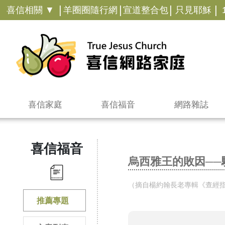
|
|
|
|
喜信相關 ▼
羊圈圈隨行網
宣道整合包
只見耶穌
喜信家庭
喜信福音
網路雜誌
喜信福音
烏西雅王的敗因──
​（摘自楊約翰長老專輯《查經指引
推薦專題