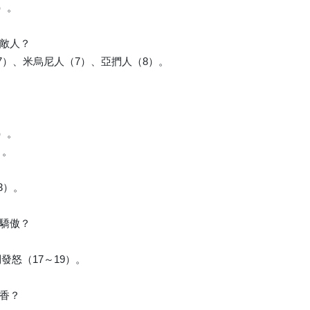
）。
種敵人？
7）、米烏尼人（7）、亞捫人（8）。
。
）。
）。
。
3）。
的驕傲？
發怒（17～19）。
燒香？