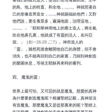
著我們的樣式造人，使他們管理海裏的魚、空中
的鳥、地上的牲畜、和全地，……。神就照著自
己的形像造男造女，……神就賜福給他們；又對
他們說，要生養眾多，遍滿地面，治理這地，
……。」「耶和華神用地上的塵土造人，將生氣
吹在他鼻孔裏，他就成了有靈的活人，名叫亞
當。」（
創一26-28 ,二7
）。神所造人的
「靈」，雖然死後會離開他自己的身體，但不會
消失，也不能再回到自己的家裏，乃歸到神創造
的樂園休息，等候主耶穌再來時的審判。
四、 魔鬼的靈：
世界上最可怕、又可惡的就是魔鬼。慈愛的真神
為什麼要創造魔鬼呢？根據聖經記載，真神並沒
有造魔鬼。那麼魔鬼又是從那裏來的呢？聖經上