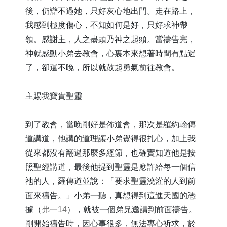
後，仍辯不過她，只好灰心地出門。走在路上，
我感到極度傷心，不知如何是好，只好求神帶
領。感謝主，人之盡頭乃神之起頭。當禱告完，
神就感動小弟去教會，心裏本來想著時間有點遲
了，卻還不晚，所以就鼓起勇氣前往教會。
主賜我寶貴聖靈
到了教會，當晚剛好是佈道會，那次是羅約翰傳
道講道，他講的道理讓小弟覺得很扎心，加上我
從來都沒有翻過那麼多經節，也確實知道他是按
照聖經講道，最後他提到聖靈是應許給每一個信
祂的人，羅傳道並說：「要求聖靈澆灌的人到前
面來禱告。」小弟一聽，真想得到這進天國的憑
據（
弗一14
），就被一個弟兄邀請到前面禱告。
剛開始禱告時，因心事很多，無法專心祈求，於