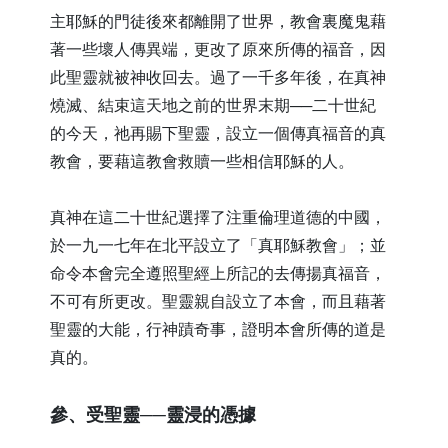
主耶穌的門徒後來都離開了世界，教會裏魔鬼藉
著一些壞人傳異端，更改了原來所傳的福音，因
此聖靈就被神收回去。過了一千多年後，在真神
燒滅、結束這天地之前的世界末期──二十世紀
的今天，祂再賜下聖靈，設立一個傳真福音的真
教會，要藉這教會救贖一些相信耶穌的人。
真神在這二十世紀選擇了注重倫理道德的中國，
於一九一七年在北平設立了「真耶穌教會」；並
命令本會完全遵照聖經上所記的去傳揚真福音，
不可有所更改。聖靈親自設立了本會，而且藉著
聖靈的大能，行神蹟奇事，證明本會所傳的道是
真的。
​參、受聖靈──靈浸的憑據