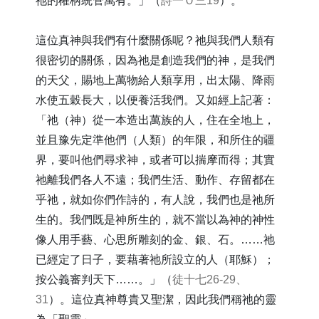
祂的權柄統管萬有。」（
詩一Ｏ三19
）。
這位真神與我們有什麼關係呢？祂與我們人類有
很密切的關係，因為祂是創造我們的神，是我們
的天父，賜地上萬物給人類享用，出太陽、降雨
水使五穀長大，以便養活我們。又如經上記著：
「祂（神）從一本造出萬族的人，住在全地上，
並且豫先定準他們（人類）的年限，和所住的疆
界，要叫他們尋求神，或者可以揣摩而得；其實
祂離我們各人不遠；我們生活、動作、存留都在
乎祂，就如你們作詩的，有人說，我們也是祂所
生的。我們既是神所生的，就不當以為神的神性
像人用手藝、心思所雕刻的金、銀、石。……祂
已經定了日子，要藉著祂所設立的人（耶穌）；
按公義審判天下……。」（
徒十七26-29、
31
）。這位真神尊貴又聖潔，因此我們稱祂的靈