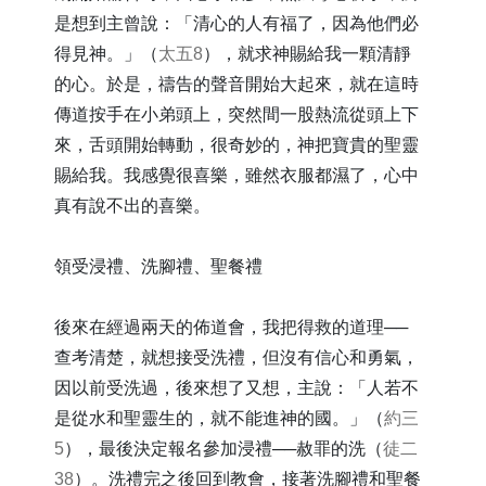
是想到主曾說：「清心的人有福了，因為他們必
得見神。」（
太五8
），就求神賜給我一顆清靜
的心。於是，禱告的聲音開始大起來，就在這時
傳道按手在小弟頭上，突然間一股熱流從頭上下
來，舌頭開始轉動，很奇妙的，神把寶貴的聖靈
賜給我。我感覺很喜樂，雖然衣服都濕了，心中
真有說不出的喜樂。
領受浸禮、洗腳禮、聖餐禮
後來在經過兩天的佈道會，我把得救的道理──
查考清楚，就想接受洗禮，但沒有信心和勇氣，
因以前受洗過，後來想了又想，主說：「人若不
是從水和聖靈生的，就不能進神的國。」（
約三
5
），最後決定報名參加浸禮──赦罪的洗（
徒二
38
）。洗禮完之後回到教會，接著洗腳禮和聖餐