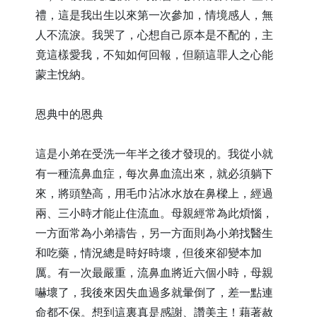
禮，這是我出生以來第一次參加，情境感人，無
人不流淚。我哭了，心想自己原本是不配的，主
竟這樣愛我，不知如何回報，但願這罪人之心能
蒙主悅納。
恩典中的恩典
這是小弟在受洗一年半之後才發現的。我從小就
有一種流鼻血症，每次鼻血流出來，就必須躺下
來，將頭墊高，用毛巾沾冰水放在鼻樑上，經過
兩、三小時才能止住流血。母親經常為此煩惱，
一方面常為小弟禱告，另一方面則為小弟找醫生
和吃藥，情況總是時好時壞，但後來卻變本加
厲。有一次最嚴重，流鼻血將近六個小時，母親
嚇壞了，我後來因失血過多就暈倒了，差一點連
命都不保。想到這裏真是感謝、讚美主！藉著赦