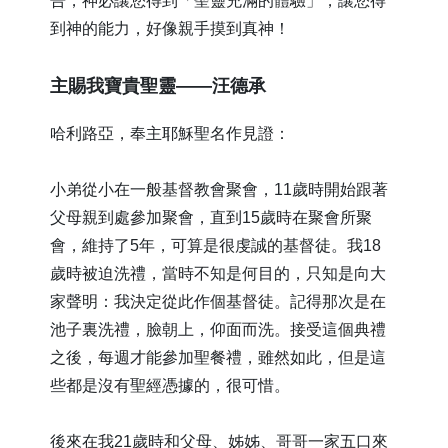
告，神必讓您得到「聖靈充滿的體驗」，讓您得
到神的能力，好像親手摸到真神！
​主賜我寶貴聖靈——汪德承
哈利路亞，奉主耶穌聖名作見證：
小弟從小在一般基督教會聚會，11歲時開始跟著
父母親到處參加聚會，直到15歲時在聚會所聚
會，維持了5年，可算是很虔誠的基督徒。我18
歲時被迫洗禮，當時不知是何目的，只知是向大
家聲明：我決定從此作個基督徒。記得那次是在
池子裏洗禮，臉朝上，仰面而洗。接受這個典禮
之後，每週才能參加聖餐禮，雖然如此，但是這
些都是沒有聖經憑據的，很可惜。
後來在我21歲時和父母、姊姊、哥哥一家五口來