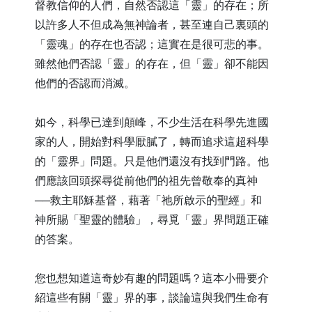
督教信仰的人們，自然否認這「靈」的存在；所
以許多人不但成為無神論者，甚至連自己裏頭的
「靈魂」的存在也否認；這實在是很可悲的事。
雖然他們否認「靈」的存在，但「靈」卻不能因
他們的否認而消滅。
如今，科學已達到顛峰，不少生活在科學先進國
家的人，開始對科學厭膩了，轉而追求這超科學
的「靈界」問題。只是他們還沒有找到門路。他
們應該回頭探尋從前他們的祖先曾敬奉的真神
──救主耶穌基督，藉著「祂所啟示的聖經」和
神所賜「聖靈的體驗」，尋覓「靈」界問題正確
的答案。
您也想知道這奇妙有趣的問題嗎？這本小冊要介
紹這些有關「靈」界的事，談論這與我們生命有