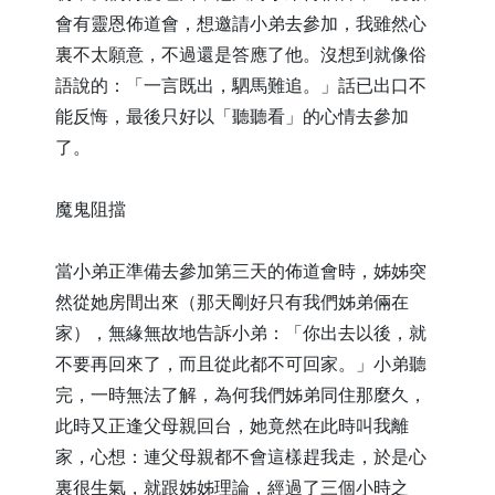
會有靈恩佈道會，想邀請小弟去參加，我雖然心
裏不太願意，不過還是答應了他。沒想到就像俗
語說的：「一言既出，駟馬難追。」話已出口不
能反悔，最後只好以「聽聽看」的心情去參加
了。
魔鬼阻擋
當小弟正準備去參加第三天的佈道會時，姊姊突
然從她房間出來（那天剛好只有我們姊弟倆在
家），無緣無故地告訴小弟：「你出去以後，就
不要再回來了，而且從此都不可回家。」小弟聽
完，一時無法了解，為何我們姊弟同住那麼久，
此時又正逢父母親回台，她竟然在此時叫我離
家，心想：連父母親都不會這樣趕我走，於是心
裏很生氣，就跟姊姊理論，經過了三個小時之