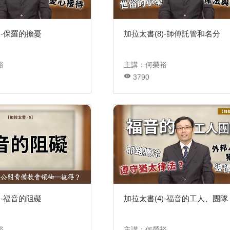
)-保羅的擔憂
加拉太書(8)-師傅託管和名分
裕
主講：何榮裕
3790
)-福音的阻礙
加拉太書(4)-福音的工人、團隊
裕
主講：何榮裕