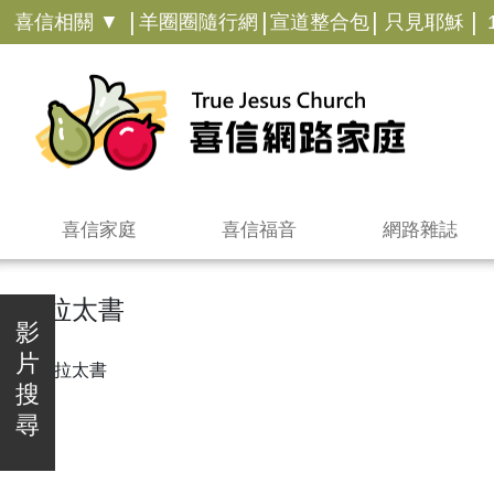
|
|
|
|
喜信相關 ▼
羊圈圈隨行網
宣道整合包
只見耶穌
喜信家庭
喜信福音
網路雜誌
加拉太書
影
片
搜
尋