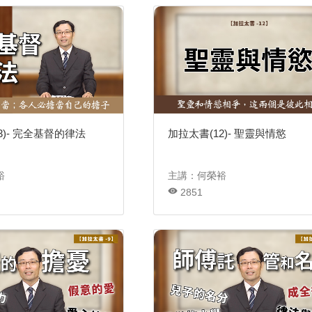
3)- 完全基督的律法
加拉太書(12)- 聖靈與情慾
裕
主講：何榮裕
2851