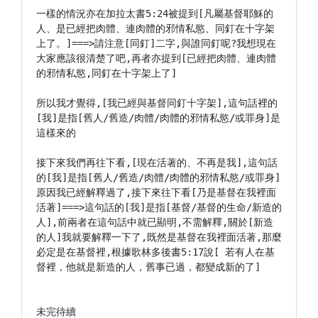
一樣的情況亦在加拉太書5:24被提到[凡屬基督耶穌的
人、是已經把肉體、連肉體的邪情私慾、同釘在十字架
上了。]===>請注意[同釘]二字,與誰同釘呢?我想現在
大家應該很清楚了吧,再者亦提到[已經把肉體、連肉體
的邪情私慾,同釘在十字架上了]

所以我才覺得,[我已經與基督同釘十字架],這句話裡的
[我]是指[舊人/舊造/肉體/肉體的邪情私慾/或罪身]是
這樣來的

接下來我們再往下看,[現在活著的、不再是我],這句話
的[我]是指[舊人/舊造/肉體/肉體的邪情私慾/或罪身]
原因我已經解釋過了,接下來往下看[乃是基督在我裡面
活著]===>這句話的[我]是指[基督/基督的生命/新造的
人],前兩者在這句話中就已顯明,不需解釋,關於[新造
的人]我就要解釋一下了,既然是基督在我裡面活著,那麼
必定是在基督裡,根據歌林多後書5:17說[ 若有人在基
督裡，他就是新造的人，舊事已過，都變成新的了]

未完待續
