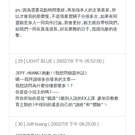
ps:因為需要花點時間查經,再加強本人的文筆甚差,所
以才會寫的那麼慢,不是我要賣關子分很多次,如果有同
靈願意加入一同寫作討論,那會更好,願主親自帶領我們,
始我們一同在真道成長,好在磨難的日子,抵擋仇敵的攻
擊.

[ 29 ] LIGHT BLUE ( 2002/7/8 下午 05:52:00 )
JEFF-HUANG(抱歉!!我想問個題外話)

嗯~~我拜讀很多你發表的文章~~

我想請問為什麼你懂那麼多ㄋ?

你是從小信主的嗎?~~~

而你所知的是從"聽講"(聽別人說的EX上課 參加宗教教
育之類的)中得到的還是自己的"讀經"和"體驗"ㄋ
[ 30 ] Jeff-huang ( 2002/7/9 下午 08:25:00 )