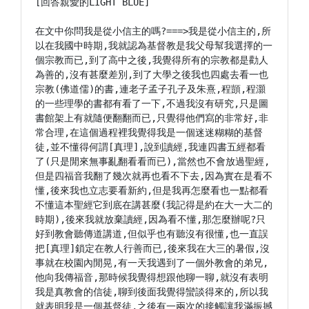
[回答親愛的LIGHT BLUE]

在文中你問我是從小信主的嗎?===>我是從小信主的,所
以在我國中時期,我就認為基督教是我父母幫我選擇的一
個宗教而已,到了高中之後,我覺得所有的宗教都是勸人
為善的,沒有甚麼差別,到了大學之後我也四處去看一也
宗教(佛道儒)的書,連老子孟子孔子及朱熹,程顗,程灝
的一些理學的書都有看了一下,不過我沒有研究,只是圖
書館架上有就隨便翻翻而已,只覺得他們寫的非常好,非
常合理,在這個過程裡我覺得我是一個迷迷糊糊的基督
徒,並不懂得何謂[真理],說到讀經,我連四書五經都看
了(只是閒來無事亂翻看看而已),當然也不會放過聖經,
但是四福音我翻了幾次就再也看不下去,因為實在是看不
懂,後來我也立志要看新約,但是我再怎麼看也一點都看
不懂這本聖經它到底在講甚麼(我記得是約在大一大二的
時期),後來我就放棄讀經,因為看不懂,那怎麼辦呢?只
好到教會聽傳道講道,但似乎也有聽沒有很懂,也一直誤
把[真理]鎖定在教人行善而已,後來我在大三的暑假,沒
事就在校園內閒晃,有一天我遇到了一個外教會的弟兄,
他向我傳福音,那時候我覺得想跟他聊一聊,就沒有表明
我是真教會的信徒,聊到後面我覺得蠻談得來的,所以我
就表明我是一個基督徒,之後有一兩次的接觸讓我滿振撼