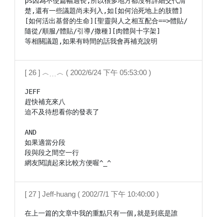
ps因為不使篇幅過長,所以很多地方都沒有詳細交代清
楚,還有一些議題尚未列入,如[如何治死地上的肢體]
[如何活出基督的生命][聖靈與人之相互配合==>體貼/
隨從/順服/體貼/引導/撒種][肉體與十字架]

等相關議題,如果有時間的話我會再補充說明
[ 26 ] ︿﹍︿ ( 2002/6/24 下午 05:53:00 )
JEFF

趕快補充來八

迫不及待想看你的發表了

AND

如果適當分段

段與段之間空一行

網友閱讀起來比較方便喔^_^
[ 27 ] Jeff-huang ( 2002/7/1 下午 10:40:00 )
在上一篇的文章中我的重點只有一個,就是到底是誰
