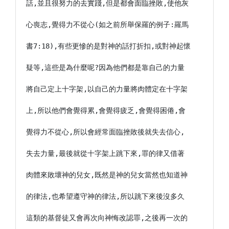
話,並且很努力的去實踐,但是都會面臨挫敗,使他灰

心喪志,覺得力不從心(如之前所舉保羅的例子:羅馬

書7:18),有些更慘的是對神的話打折扣,或對神起懷

疑等,這些是為什麼呢?因為他們都是靠自己的力量

將自己定上十字架,以自己的力量將肉體定在十字架

上,所以他們會覺得累,會覺得疲乏,會覺得困倦,會

覺得力不從心,所以會經常面臨挫敗後就失去信心,

失去力量,最後就從十字架上跳下來,罪的律又借著

肉體來敗壞神的兒女,既然是神的兒女當然也知道神

的律法,也希望遵守神的律法,所以跳下來後沒多久

這類的基督徒又會再次向神悔改認罪,之後再一次的
