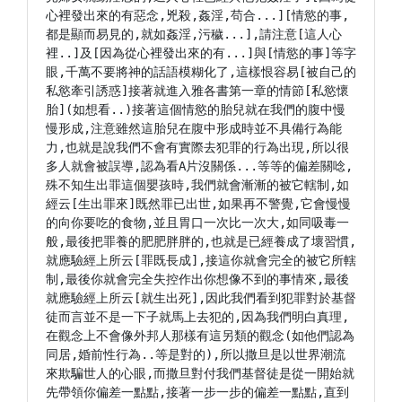
心裡發出來的有惡念,兇殺,姦淫,苟合...][情慾的事,
都是顯而易見的,就如姦淫,污穢...],請注意[這人心
裡..]及[因為從心裡發出來的有...]與[情慾的事]等字
眼,千萬不要將神的話語模糊化了,這樣恨容易[被自己的
私慾牽引誘惑]接著就進入雅各書第一章的情節[私慾懷
胎](如想看..)接著這個情慾的胎兒就在我們的腹中慢
慢形成,注意雖然這胎兒在腹中形成時並不具備行為能
力,也就是說我們不會有實際去犯罪的行為出現,所以很
多人就會被誤導,認為看A片沒關係...等等的偏差關唸,
殊不知生出罪這個嬰孩時,我們就會漸漸的被它轄制,如
經云[生出罪來]既然罪已出世,如果再不警覺,它會慢慢
的向你要吃的食物,並且胃口一次比一次大,如同吸毒一
般,最後把罪養的肥肥胖胖的,也就是已經養成了壞習慣,
就應驗經上所云[罪既長成],接這你就會完全的被它所轄
制,最後你就會完全失控作出你想像不到的事情來,最後
就應驗經上所云[就生出死],因此我們看到犯罪對於基督
徒而言並不是一下子就馬上去犯的,因為我們明白真理,
在觀念上不會像外邦人那樣有這另類的觀念(如他們認為
同居,婚前性行為..等是對的),所以撒旦是以世界潮流
來欺騙世人的心眼,而撒旦對付我們基督徒是從一開始就
先帶領你偏差一點點,接著一步一步的偏差一點點,直到