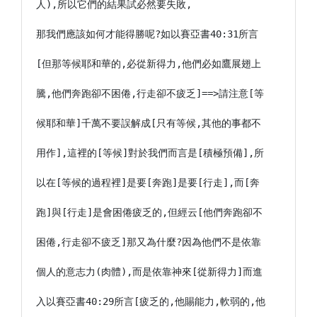
人),所以它們的結果試必然要失敗,

那我們應該如何才能得勝呢?如以賽亞書40:31所言

[但那等候耶和華的,必從新得力,他們必如鷹展翅上

騰,他們奔跑卻不困倦,行走卻不疲乏]==>請注意[等

候耶和華]千萬不要誤解成[只有等候,其他的事都不

用作],這裡的[等候]對於我們而言是[積極預備],所

以在[等候的過程裡]是要[奔跑]是要[行走],而[奔

跑]與[行走]是會困倦疲乏的,但經云[他們奔跑卻不

困倦,行走卻不疲乏]那又為什麼?因為他們不是依靠

個人的意志力(肉體),而是依靠神來[從新得力]而進

入以賽亞書40:29所言[疲乏的,他賜能力,軟弱的,他
