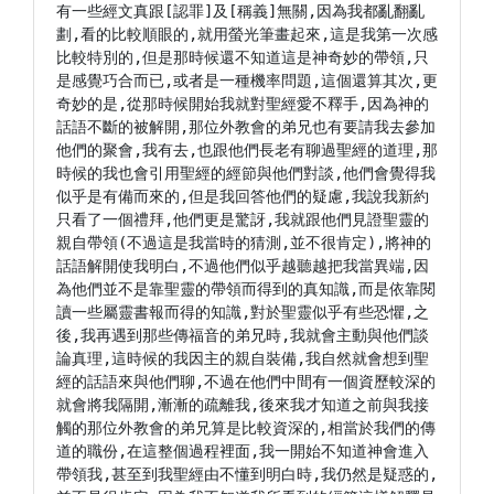
有一些經文真跟[認罪]及[稱義]無關,因為我都亂翻亂
劃,看的比較順眼的,就用螢光筆畫起來,這是我第一次感
比較特別的,但是那時候還不知道這是神奇妙的帶領,只
是感覺巧合而已,或者是一種機率問題,這個還算其次,更
奇妙的是,從那時候開始我就對聖經愛不釋手,因為神的
話語不斷的被解開,那位外教會的弟兄也有要請我去參加
他們的聚會,我有去,也跟他們長老有聊過聖經的道理,那
時候的我也會引用聖經的經節與他們對談,他們會覺得我
似乎是有備而來的,但是我回答他們的疑慮,我說我新約
只看了一個禮拜,他們更是驚訝,我就跟他們見證聖靈的
親自帶領(不過這是我當時的猜測,並不很肯定),將神的
話語解開使我明白,不過他們似乎越聽越把我當異端,因
為他們並不是靠聖靈的帶領而得到的真知識,而是依靠閱
讀一些屬靈書報而得的知識,對於聖靈似乎有些恐懼,之
後,我再遇到那些傳福音的弟兄時,我就會主動與他們談
論真理,這時候的我因主的親自裝備,我自然就會想到聖
經的話語來與他們聊,不過在他們中間有一個資歷較深的
就會將我隔開,漸漸的疏離我,後來我才知道之前與我接
觸的那位外教會的弟兄算是比較資深的,相當於我們的傳
道的職份,在這整個過程裡面,我一開始不知道神會進入
帶領我,甚至到我聖經由不懂到明白時,我仍然是疑惑的,