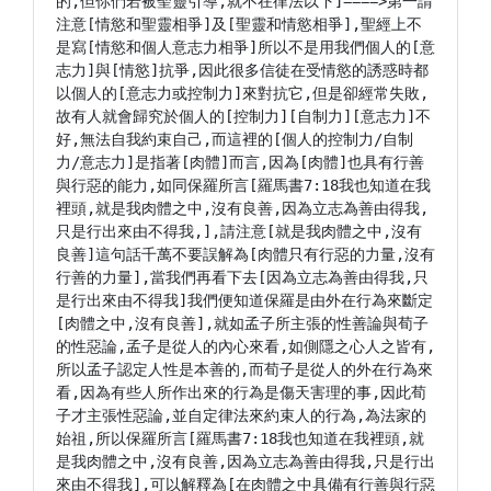
的,但你們若被聖靈引導,就不在律法以下]====>第一請
注意[情慾和聖靈相爭]及[聖靈和情慾相爭],聖經上不
是寫[情慾和個人意志力相爭]所以不是用我們個人的[意
志力]與[情慾]抗爭,因此很多信徒在受情慾的誘惑時都
以個人的[意志力或控制力]來對抗它,但是卻經常失敗,
故有人就會歸究於個人的[控制力][自制力][意志力]不
好,無法自我約束自己,而這裡的[個人的控制力/自制
力/意志力]是指著[肉體]而言,因為[肉體]也具有行善
與行惡的能力,如同保羅所言[羅馬書7:18我也知道在我
裡頭,就是我肉體之中,沒有良善,因為立志為善由得我,
只是行出來由不得我,],請注意[就是我肉體之中,沒有
良善]這句話千萬不要誤解為[肉體只有行惡的力量,沒有
行善的力量],當我們再看下去[因為立志為善由得我,只
是行出來由不得我]我們便知道保羅是由外在行為來斷定
[肉體之中,沒有良善],就如孟子所主張的性善論與荀子
的性惡論,孟子是從人的內心來看,如側隱之心人之皆有,
所以孟子認定人性是本善的,而荀子是從人的外在行為來
看,因為有些人所作出來的行為是傷天害理的事,因此荀
子才主張性惡論,並自定律法來約束人的行為,為法家的
始祖,所以保羅所言[羅馬書7:18我也知道在我裡頭,就
是我肉體之中,沒有良善,因為立志為善由得我,只是行出
來由不得我],可以解釋為[在肉體之中具備有行善與行惡