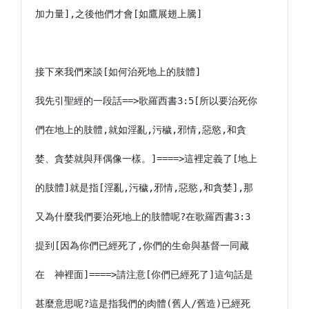
加力量],之後他們才會[如鷹展翅上騰]

接下來我們來談[如何治死地上的肢體]

我先引聖經的一段話==>歌羅西書3:5[所以要治死你

們在地上的肢體,就如淫亂,污穢,邪情,惡慾,和貪

婪、貪婪就與拜偶像一樣。]====>這裡定義了[地上

的肢體]就是指[淫亂,污穢,邪情,惡慾,和貪婪],那

又為什麼我們要治死地上的肢體呢?在歌羅西書3:3

提到[因為你們已經死了,你們的生命與基督一同藏

在　神裡面]====>請注意[你們已經死了]這句話是

甚麼意思呢?這是指我們的肉體(舊人/舊造)已經死
