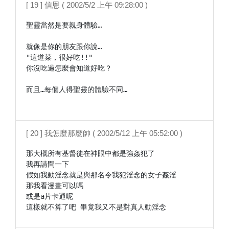
[ 19 ] 信恩 ( 2002/5/2 上午 09:28:00 )
聖靈當然是要親身體驗…

就像是你的朋友跟你說…

"這道菜，很好吃!!"

你沒吃過怎麼會知道好吃？

而且…每個人得聖靈的體驗不同…

[ 20 ] 我怎麼那麼帥 ( 2002/5/12 上午 05:52:00 )
那大概所有基督徒在神眼中都是強姦犯了

我再請問一下

假如我動淫念就是與那名令我犯淫念的女子姦淫

那我看漫畫可以嗎

或是a片卡通呢

這樣就不算了吧 畢竟我又不是對真人動淫念