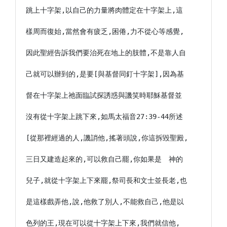
跳上十字架,以自己的力量將肉體定在十字架上,這

樣周而復始,當然會有疲乏,困倦,力不從心等感覺,

因此聖經告訴我們要治死在地上的肢體,不是靠人自

己就可以辦到的,是要[與基督同釘十字架],因為基

督在十字架上祂面臨試探誘惑與譏笑時耶穌基督並

沒有從十字架上跳下來,如馬太福音27:39-44所述

[從那裡經過的人,譏誚他,搖著頭說,你這拆毀聖殿,

三日又建造起來的,可以救自己罷,你如果是　神的

兒子,就從十字架上下來罷,祭司長和文士並長老,也

是這樣戲弄他,說,他救了別人,不能救自己,他是以

色列的王,現在可以從十字架上下來,我們就信他,
