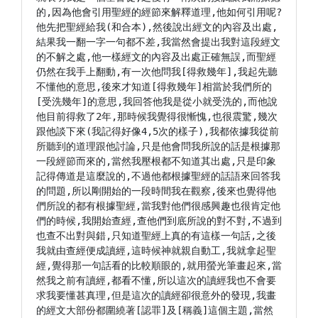
的,因為他會引用聖經的經節來解釋道理,他如何引用呢?
他先把聖經給我(和合本),然後說出經文的內容及出處,
結果我一翻一字一句都不差,我當然會提出我對這段經文
的不解之處,他一樣經文的內容及出處正確無誤,而聖經
仍然在我手上翻動,有一次他問我[得救幾年],我起先聽
不懂他的意思,後來才知道[得救幾年]相當於我們所的
[受洗幾年]的意思,我回答他我是從小就受洗的,而他說
他目前得救了2年,那時候我覺得很慚愧,也很震驚,幾次
跟他談下來(我記得好像4,5次的樣子),我都依據我從前
所聽到的道理跟他討論,只是他會問我所說的話是根據那
一段經節而來的,當然我壓根都不知道其出處,只是印象
記得傳道是這麼說的,不過他都根據聖經的話語來回答我
的問題,所以剛開始的一段時間我在觀察,後來也覺得他
們所說的都有根據聖經,當我對他們很感興趣也很肯定他
們的時候,我開始查經,查他們到底所說的對不對,不過到
也查不出對與錯,只知道聖經上真的有這樣一句話,之後
我就由查經便成讀經,這時候神就親自動工,我就拿起聖
經,覺得那一句話看的比較順眼的,就用螢光筆畫起來,當
然我之前有讀經,都看不懂,所以這次的讀經我也不會要
求我要懂甚真理,但是這次的讀經卻很意外的發現,我畫
的經文大部份都圍繞著[認罪]及[稱義]這個主題,當然