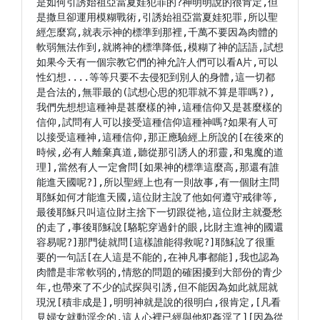
是如何引誘始祖亞當夏娃犯罪的?神明明說的很肯定,但
是撒旦卻運用模糊戰術,引誘始祖亞當夏娃犯罪,所以聖
經怎麼寫,就表示神的標準到那裡,千萬不要因為肉體的
軟弱無法作到,就將神的標準降低,模糊了神的話語,試想
如果今天有一個宗教它們的神允許人們可以看A片,可以
性幻想....等等只要不去侵犯到別人的身體,這一切都
是合法的,無罪最的(試想心思的犯罪就不算是罪嗎?),
我們先想想這種神是甚麼樣的神,這種信仰又是甚麼樣的
信仰,試問有人可以接受這種信仰這種神嗎?如果有人可
以接受這種神,這種信仰,那正應驗經上所說的[在後來的
時候,必有人離棄真道,聽從那引誘人的邪靈,和鬼魔的道
理],當然有人一定會問[如果神的標準這麼高,那還有誰
能進天國呢?],所以聖經上也有一則故事,有一個財主問
耶穌如何才能進天國,這位財主說了他如何遵守戒律等,
最後耶穌只叫這位財主捨下一切跟從祂,這位財主就憂愁
的走了,事後耶穌說[駱駝穿過針的眼,比財主進神的國還
容易呢?]那門徒就問[這樣誰能得救呢?]耶穌說了很重
要的一句話[在人這是不能的,在神凡事都能],我也認為
肉體是非常軟弱的,情慾的問題的確困擾到大部份的青少
年,也帶來了不少的試探與引誘,但不能因為如此就屈就
現況[積非成是],明明神就是說的很明白,很肯定,[凡看
見婦女就動淫念的,這人心裡已經與他犯姦淫了][因為從