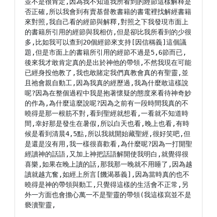
並不是很肯定,因為我不知道我所看到的經節這樣解釋是
否正確,所以我會到有賣基督教書籍的書電裡找解經書籍
來對照,我自己看的經節與解釋,對照之下我發現市面上
的書籍所引用的經節與我相仿,但是卻比我所看到的少很
多,比如我可以查到20個經節來支持[因信稱義]這個議
題,但是市面上的書籍所引用的經節不過是5,6節而已,
後來我才敢肯定真的是出於神他的帶領,不然我現在可能
已經身投他教了,我也敢賭定我們真教會真的有聖靈,並
且祂會親自動工,因為我真的經歷過,我為什麼敢這樣說
呢?因為在整個過程中我是抱著懷疑的態度來看待神奇妙
的作為,為什麼這麼說呢?因為之前有一段時間我真的不
曉得是那一根筋不對,看到聖經就想看,一看就不知道時
間,幸好那是發生在暑假,所以白天也看,晚上也看,有時
候是看到清晨4,5點,所以我就開始藏聖經,很好笑吧,但
是還是沒有用,我一樣很喜歡看,為什麼呢?因為一打開聖
經讀神的話語,又加上神把話語解開使我明白,就覺得很
喜樂,如果在晚上讀的話,那我那一晚就不用睡了,因為越
讀就越亢奮,如經上所言[饑渴慕義],因為當時真的也不
曉得是神的帶領與動工,只覺得這樣的生活會不正常,另
外一方面也會擔心萬一不是聖靈的帶領(我這樣寫並不是
褻瀆聖靈,