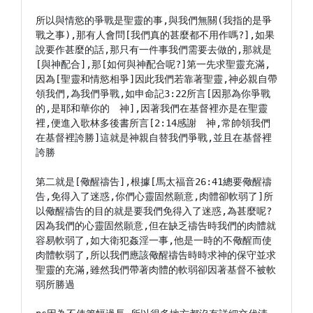
所以與情慾的爭戰是聖靈的事,與我們無關(我指的是爭
戰之事),那有人會問[我們真的甚麼都不用作嗎?],如果
說要作甚麼的話,那只有一件事我們需要去做的,那就是
[與神配合],那[如何與神配合呢?]第一先求聖靈充滿,
因為[聖靈和情慾相爭]因此我們若靠著聖靈,神必親自帶
領我們,為我們爭戰,如申命記3:22所言[因那為你爭戰
的,是耶和華你的　神],因著我們在基督裡亦是在聖靈
裡,便進入歌林多後書所言[2:14感謝　神,常帥領我們
在基督裡誇勝]這就是神親自替我們爭戰,並且在基督裡
誇勝

第二就是[儆醒禱告],根據[馬太福音26:41總要儆醒禱
告,免得入了迷惑,你們心靈固然願意,肉體卻軟弱了]所
以儆醒禱告的目的就是要我們免得入了迷惑,為甚麼呢?
因為我們的心靈固然願意,但在缺乏禱告時我們的肉體就
容易軟弱了,如大衛犯姦淫一事,他是一時的不儆醒而使
肉體軟弱了,所以我們應該儆醒禱告時時求神的保守並求
聖靈的充滿,雖然我們帶著肉體的軟弱卻因著基督不被軟
弱所勝過
