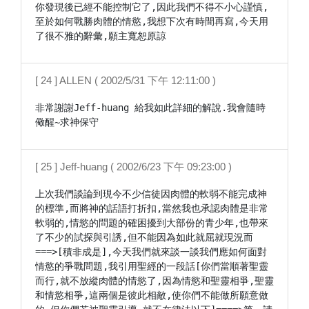
你發現後已經不能控制它了,因此我們不得不小心謹慎,
至於如何戰勝肉體的情慾,我想下次有時間再寫,今天用
了很不雅的辭彙,願主寬恕原諒
[ 24 ] ALLEN ( 2002/5/31 下午 12:11:00 )
非常謝謝Jeff-huang 給我如此詳細的解說.我會隨時
儆醒~求神保守
[ 25 ] Jeff-huang ( 2002/6/23 下午 09:23:00 )
上次我們談論到現今不少信徒因肉體的軟弱不能完成神
的標準,而將神的話語打折扣,當然我也承認肉體是非常
軟弱的,情慾的問題的確困擾到大部份的青少年,也帶來
了不少的試探與引誘,但不能因為如此就屈就現況而
===>[積非成是],今天我們就來談一談我們應如何面對
情慾的爭戰問題,我引用聖經的一段話[你們當順著聖靈
而行,就不放縱肉體的情慾了,因為情慾和聖靈相爭,聖靈
和情慾相爭,這兩個是彼此相敵,使你們不能做所願意做