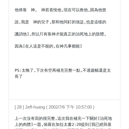
他倚靠　神,　神若喜悅他,現在可以救他,因為他曾

說,我是　神的兒子,那和他同釘的強盜,也是這樣的

譏誚他],所以只有靠神才能真正的治死地上的肢體,

因為[在人這是不能的,在神凡事都能]

PS:太晚了,下次有空再補充完整一點,不過篇幅還是太
長了

[ 28 ] Jeff-huang ( 2002/7/6 下午 10:57:00 )
上一次沒有寫的很完整,這次我在補充一下關於[治死地
上的肉體]一題,保羅在加拉太書2:20提到[我已經與基