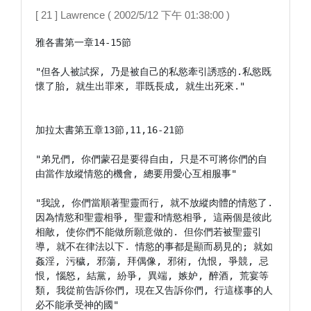
[ 21 ] Lawrence ( 2002/5/12 下午 01:38:00 )
雅各書第一章14-15節

"但各人被試探, 乃是被自己的私慾牽引誘惑的.私慾既
懷了胎, 就生出罪來, 罪既長成, 就生出死來."

加拉太書第五章13節,11,16-21節

"弟兄們, 你們蒙召是要得自由, 只是不可將你們的自
由當作放縱情慾的機會, 總要用愛心互相服事"

"我說, 你們當順著聖靈而行, 就不放縱肉體的情慾了. 
因為情慾和聖靈相爭, 聖靈和情慾相爭, 這兩個是彼此
相敵, 使你們不能做所願意做的. 但你們若被聖靈引
導, 就不在律法以下. 情慾的事都是顯而易見的; 就如
姦淫, 污穢, 邪蕩, 拜偶像, 邪術, 仇恨, 爭競, 忌
恨, 惱怒, 結黨, 紛爭, 異端, 嫉妒, 醉酒, 荒宴等
類, 我從前告訴你們, 現在又告訴你們, 行這樣事的人
必不能承受神的國"
