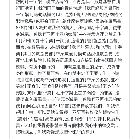
督同釘十字架．現在活著的、不再是我、乃是基督在我
裡面活著],我們再仔細的看這句話,[我已經與基督同釘
十字架],這句話裡的[我]是指[舊人/舊造/肉體/肉體的
邪情私慾/或罪身]而言,為什麼這麼說呢?因為在羅馬書
6:6提到[因為知道我們的舊人、和他同釘十字架、使罪
身滅絕、叫我們不再作罪的奴僕]==>注意這裡仍然是使
用[和他同釘十字架]一詞,而這理的[他]就是指[基督]
而言,在羅馬書6:6告訴我們[我們的舊人,和他同釘十字
架]其目的就是要使[罪身滅絕],換句話說也就是要[治
死地上的肢體],接著在羅馬書8:3亦提到[律法既因肉體
軟弱、有所不能行的、　神就差遣自己的兒子、成為罪
身的形狀、作了贖罪祭、在肉體中定了罪案．]===>請
特別注意[成為罪身的形狀],這裡的[罪身的形狀]並不
等於[罪身],[罪身]是指我們,只是基督成為[罪身][的
形狀]來作[贖罪祭],在十字架上定了肉體中的罪案,接
著便進入羅馬書6:6[使罪身滅絕、叫我們不再作罪的奴
僕]如同在加拉太書5:1所言[基督釋放了我們、叫我們
得以自由、所以要站立得穩、不要再被奴僕的軛挾制]
(說明:而這裡[奴僕的軛]是指肉體中[罪的律],既羅馬
書7:23[但我覺得肢體中另有個律和我心中的律交戰，
把我擄去，叫我附從那肢體中犯罪的律])
