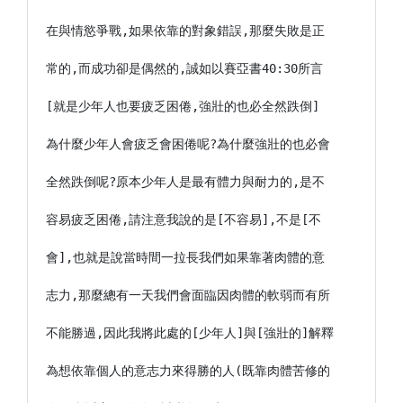
在與情慾爭戰,如果依靠的對象錯誤,那麼失敗是正

常的,而成功卻是偶然的,誠如以賽亞書40:30所言

[就是少年人也要疲乏困倦,強壯的也必全然跌倒]

為什麼少年人會疲乏會困倦呢?為什麼強壯的也必會

全然跌倒呢?原本少年人是最有體力與耐力的,是不

容易疲乏困倦,請注意我說的是[不容易],不是[不

會],也就是說當時間一拉長我們如果靠著肉體的意

志力,那麼總有一天我們會面臨因肉體的軟弱而有所

不能勝過,因此我將此處的[少年人]與[強壯的]解釋

為想依靠個人的意志力來得勝的人(既靠肉體苦修的
