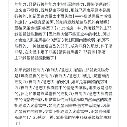
的能力,只是行善的能力小於行惡的能力,最後便導致行
出來由不得我,既然是由不得我,那就已經表示原本是想
行善的,但卻因這力量太小而失敗]===>所以保羅才感慨
的說[7:24我真是苦阿,誰能救我脫離這取死的身體呢]
最後保羅也找到答案了[7:25感謝　神,靠著我們的主耶
穌基督就能脫離了]因此靠肉體不能完全神的律法,所以
才會進入到羅馬書8:3所言[律法既因肉體軟弱,有所不
能行的,　神就差遣自己的兒子,成為罪身的形狀,作了贖
罪祭,在肉體中定了罪案]請與羅馬書7:25對照[靠著...
主耶穌基督就能脫離了]

如果要談[控制力/自制力/意志力]的話,那就要先區分
是[屬肉體裡的控制力/自制力/意志力]或是[屬靈裡的
控制力/自制力/意志力]的分別,如果是靠肉體的控制
力/自制力/意志力與肉體中的情慾去爭戰,那失敗是必然
的,反之如果是靠屬靈裡的控制力/自制力/意志力與肉體
中的情慾去爭戰,那麼當我們面對試探時自然而然的就會
拒絕進入迷惑當中,如同約瑟面臨被他的主母試探,因著
約瑟有神的同在,便當下拒絕進入迷惑當中,正如同保羅
所說的[7:25感謝　神,靠著我們的主耶穌基督就能脫離
了]
