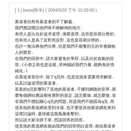
[ 1 ] beira(羚羊) ( 2004/5/20 下午 10:39:00 )
募道者自然有墓道者的不了解處.

我們應該體諒他們有不瞭解神的地方.

有些人是出自於追求道理.渴慕道理.這些是容易分辨的.

也有些人是為了反對而反對.這也是容易分辨的.

也許一無法將他們分辨.但是我們不都隻到主的羊會聽牧
人的聲音.

在我們的回答中.請大家避免於爭辯.以及出於血氣的回
答.(小弟之前也是這樣.求神賜給我們力量.能夠免於情
緒化.)

在慕道者茶坊中.除了q兄外.也是也很多需要尋求解答.
以及討論道理的幕道者.

若真的q兄影響到了其他的慕道者.干擾到網路的安寧.那
麼每個網站應該都有應對的規定.該怎麼做.就怎麼做.並
非我們不體貼關心q兄的問題.而是我們不能因為q兄.而
使其他的慕道網友受到冷落.也不要使其他慕道網友來到
這裡討論時.還得被這股風暴衝擊到.

所以請大家冷靜下來.照該回答的回答.

使其他的慕道網友能由我們的回答明白道理.相信慕道者