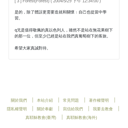
[ 3 ] Forest(Forest) ( 2004/5/29 下午 12:34:00 )
是的，除了體諒更需要造就和關懷﹔自己也從當中學
習。

q兄是值得敬佩的真以色列人，雖然不是站在無花果樹下
的那一位，但至少已經是站在我們真葡萄樹下的客旅。

希望大家真誠對待。
關於我們
本站介紹
常見問題
著作權聲明
隱私權聲明
關於奉獻
寫信給我們
我要去教會
真耶穌教會(臺灣)
真耶穌教會(海外)