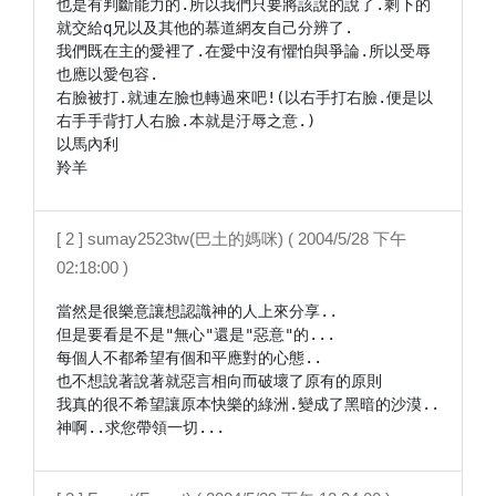
也是有判斷能力的.所以我們只要將該說的說了.剩下的
就交給q兄以及其他的慕道網友自己分辨了.

我們既在主的愛裡了.在愛中沒有懼怕與爭論.所以受辱
也應以愛包容.

右臉被打.就連左臉也轉過來吧!(以右手打右臉.便是以
右手手背打人右臉.本就是汙辱之意.)

以馬內利

羚羊
[ 2 ] sumay2523tw(巴土的媽咪) ( 2004/5/28 下午
02:18:00 )
當然是很樂意讓想認識神的人上來分享..

但是要看是不是"無心"還是"惡意"的...

每個人不都希望有個和平應對的心態..

也不想說著說著就惡言相向而破壞了原有的原則

我真的很不希望讓原本快樂的綠洲.變成了黑暗的沙漠..
神啊..求您帶領一切...