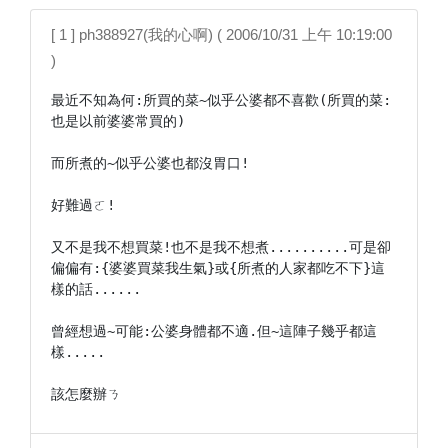
[ 1 ] ph388927(我的心啊) ( 2006/10/31 上午 10:19:00
)
最近不知為何:所買的菜~似乎公婆都不喜歡(所買的菜:
也是以前婆婆常買的)

而所煮的~似乎公婆也都沒胃口!

好難過ㄛ!

又不是我不想買菜!也不是我不想煮..........可是卻
偏偏有:{婆婆買菜我生氣}或{所煮的人家都吃不下}這
樣的話......

曾經想過~可能:公婆身體都不適.但~這陣子幾乎都這
樣.....

該怎麼辦ㄋ