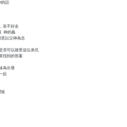
的話

，並不好走

 神的義

意以父神為念

是否可以接受這位弟兄

算找到的答案

為出發

起

徒
