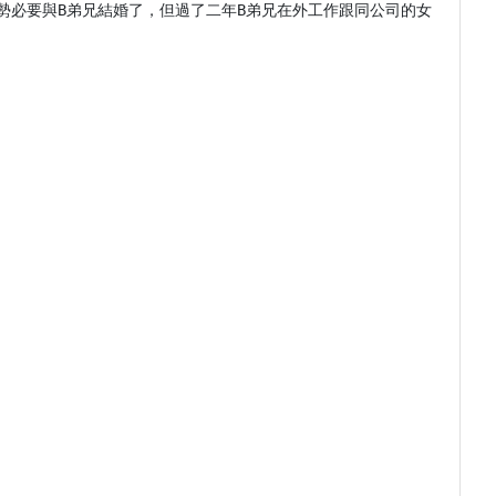
妹勢必要與B弟兄結婚了，但過了二年B弟兄在外工作跟同公司的女