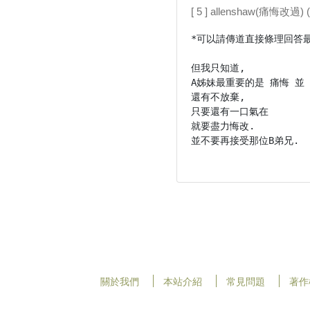
[ 5 ] allenshaw(痛悔改過) (
*可以請傳道直接條理回答最
但我只知道,

A姊妹最重要的是 痛悔 並 
還有不放棄,

只要還有一口氣在

就要盡力悔改.

並不要再接受那位B弟兄.

關於我們
本站介紹
常見問題
著作