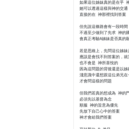
如果這位姊妹真的是在乎 神
她可以透過這樣與神的交通

直接的在 神那裡找到答案

但先說這條路會有一段時間
不過至少做到了先求 神的國
會真正考驗A姊妹是否真的願
若是思維上，先問這位姊妹
應該是會找不到答案的，就
也不會是 神所喜悅的

因為這問題的背後還是以姊妹
淺意識中還想跟這位弟兄在一
才會問這樣的問題

但我們若真的想成為 神的門
必須先以基督為念

順服 神的旨意為優先

先放下自己心中的答案

神才會給我們答案
