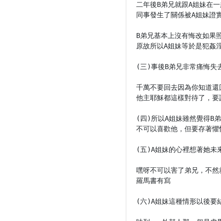
二年後B弟兄就跟A姐妹在
同事發生了關係被A姐妹證實
B弟兄基本上沒有悔改如果照
原故所以A姐妹等於是犯姦
(三)事後B弟兄非常痛悔失
千萬不要回去因為你知道還
他主耶穌都這樣對待了，要
(四)所以A姐妹雖然覺得B
不可以喜歡他，但要存著懼
(五)A姐妹的心裡想著她未
嘿呀不可以害了弟兄，不然
羅馬書有寫

(六)A姐妹這種情形以後要