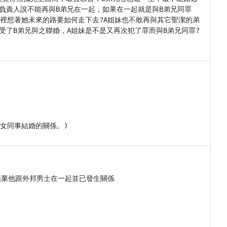
負責人說不能再與B弟兄在一起，如果在一起就是與B弟兄同罪
心裡想著她未來的路要如何走下去?A姐妹也不敢再與其它聖潔的弟
受了B弟兄與之聯婚，A姐妹是不是又再次犯了罪而與B弟兄同罪?
女同事結婚的關係。)
拋棄他跟外邦男士在一起並已發生關係
