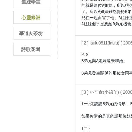
聖經學堂
的就是這位A姐妹，所以很
了。所以A姐妹雖然覺得B
心靈綠洲
兄在一起而害了他。A姐妹
A姐妹似乎是想給B弟兄機會
慕道友茶坊
[ 2 ] laulu0811(laulu) ( 2
詩歌花園
P.S

B弟兄與A姐妹還未聯婚。

B弟兄發生關係的那位女同
[ 3 ] 小辛食(小綿羊) ( 2006/
(一)先說說B弟兄的情形
如果你講的是真的話那位姐
(二)
