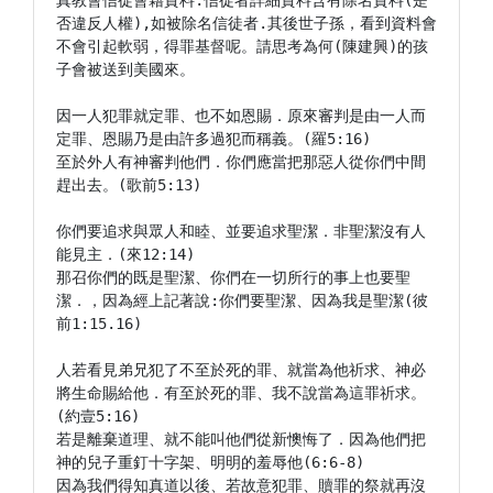
真教會信徒會籍資料.信徒者詳細資料含有除名資料(是
否違反人權),如被除名信徒者.其後世子孫，看到資料會
不會引起軟弱，得罪基督呢。請思考為何(陳建興)的孩
子會被送到美國來。

因一人犯罪就定罪、也不如恩賜．原來審判是由一人而
定罪、恩賜乃是由許多過犯而稱義。(羅5:16)

至於外人有神審判他們．你們應當把那惡人從你們中間
趕出去。(歌前5:13)

你們要追求與眾人和睦、並要追求聖潔．非聖潔沒有人
能見主．(來12:14)

那召你們的既是聖潔、你們在一切所行的事上也要聖
潔．，因為經上記著說:你們要聖潔、因為我是聖潔(彼
前1:15.16)

人若看見弟兄犯了不至於死的罪、就當為他祈求、神必
將生命賜給他．有至於死的罪、我不說當為這罪祈求。
(約壹5:16)

若是離棄道理、就不能叫他們從新懊悔了．因為他們把
神的兒子重釘十字架、明明的羞辱他(6:6-8)

因為我們得知真道以後、若故意犯罪、贖罪的祭就再沒