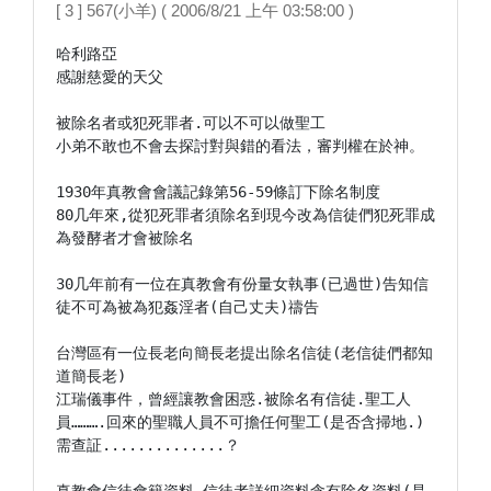
[ 3 ] 567(小羊) ( 2006/8/21 上午 03:58:00 )
哈利路亞

感謝慈愛的天父

被除名者或犯死罪者.可以不可以做聖工

小弟不敢也不會去探討對與錯的看法，審判權在於神。

1930年真教會會議記錄第56-59條訂下除名制度

80几年來,從犯死罪者須除名到現今改為信徒們犯死罪成
為發酵者才會被除名

30几年前有一位在真教會有份量女執事(已過世)告知信
徒不可為被為犯姦淫者(自己丈夫)禱告

台灣區有一位長老向簡長老提出除名信徒(老信徒們都知
道簡長老)

江瑞儀事件，曾經讓教會困惑.被除名有信徒.聖工人
員……….回來的聖職人員不可擔任何聖工(是否含掃地.)
需查証..............？
