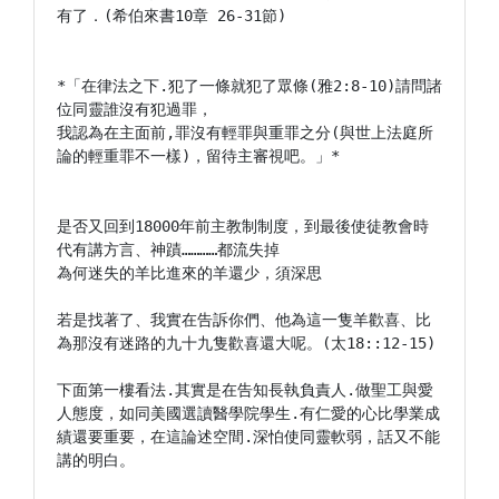
有了．(希伯來書10章 26-31節)

*「在律法之下.犯了一條就犯了眾條(雅2:8-10)請問諸
位同靈誰沒有犯過罪，

我認為在主面前,罪沒有輕罪與重罪之分(與世上法庭所
論的輕重罪不一樣)，留待主審視吧。」*

是否又回到18000年前主教制制度，到最後使徒教會時
代有講方言、神蹟…………都流失掉

為何迷失的羊比進來的羊還少，須深思

若是找著了、我實在告訴你們、他為這一隻羊歡喜、比
為那沒有迷路的九十九隻歡喜還大呢。(太18::12-15)

下面第一樓看法.其實是在告知長執負責人.做聖工與愛
人態度，如同美國選讀醫學院學生.有仁愛的心比學業成
績還要重要，在這論述空間.深怕使同靈軟弱，話又不能
講的明白。
