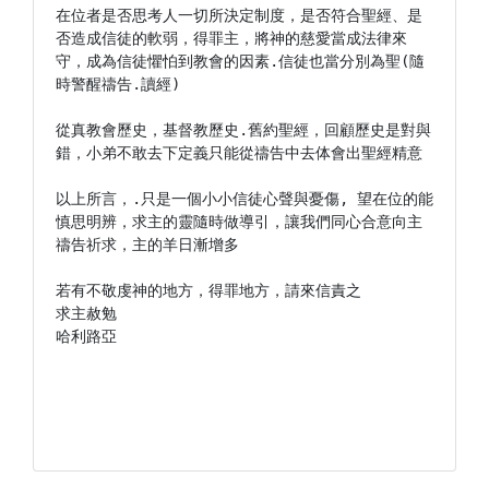
在位者是否思考人一切所決定制度，是否符合聖經、是
否造成信徒的軟弱，得罪主，將神的慈愛當成法律來
守，成為信徒懼怕到教會的因素.信徒也當分別為聖(隨
時警醒禱告.讀經)

從真教會歷史，基督教歷史.舊約聖經，回顧歷史是對與
錯，小弟不敢去下定義只能從禱告中去体會出聖經精意

以上所言，.只是一個小小信徒心聲與憂傷, 望在位的能
慎思明辨，求主的靈隨時做導引，讓我們同心合意向主
禱告祈求，主的羊日漸增多

若有不敬虔神的地方，得罪地方，請來信責之

求主赦勉

哈利路亞
