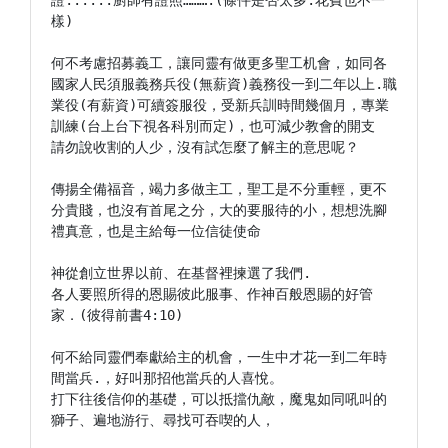
證......廚師有證照……….(條件是否太多.花費也不一
樣)

何不考慮招募義工，讓同靈有做更多聖工机會，如同各
國家人民須服義務兵役(無薪資)義務役一到二年以上.職
業役(有薪資)可續簽服役，受新兵訓時間幾個月，專業
訓練(台上台下視各科別而定)，也可減少教會的開支

請勿說收割的人少，沒有試怎麼了解主的意思呢？

傳揚全備福音，竭力多做主工，聖工是不分重輕，更不
分貴賤，也沒有首尾之分，大的要服待的小，想想洗腳
禮真意，也是主給每一位信徒使命

神從創立世界以前、在基督裡揀選了我們.

各人要照所得的恩賜彼此服事、作神百般恩賜的好管
家．(彼得前書4:10)

何不給同靈們奉獻給主的机會，一生中才花一到二年時
間當兵.，好叫那招他當兵的人喜悅。

打下往後信仰的基礎，可以抵擋仇敵，魔鬼如同吼叫的
獅子、遍地游行、尋找可吞喫的人，
