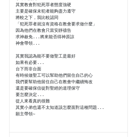
其實教會對犯死罪者態度強硬

主要是確保未犯者能夠盡力遵守

將較之下，我比較認同

「犯死罪者就沒有資格在教會要求做什麼」

因為他們在教會只當安靜禱告

求神赦免...將來能否得神原諒

神會帶領...

其實我認為能不要做聖工是最好

如果有必要...

台下而非台面

有時候做聖工可以幫助他們留住自己的心

我們要幫助他留住自己在教會中繼續悔改

還是要確保信徒對聖經的道理保守

要怎麼決定...

從人來看真的很難

其實小弟也還不太知道該怎麼面對這種問題...

願主帶領~
