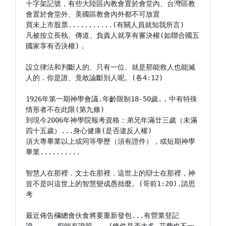
十字架記號，有些大陸區內教會置於會堂內、台灣區教
會置於會堂外、美國區教會內外都不可放置

買未上市股票...........(有關人員就知我所言)

凡被按立長執、傳道、負責人就享有審決權(如聯合國五
國家享有否決權)，

設立律法和判斷人的、只有一位、就是那能救人也能滅
人的．你是誰、竟敢論斷別人呢。(各4:12)

1926年第一期神學會議.年齡限制18-50歲.，中有特殊
情形者不在此限(第九條)

到現今2006年神學院報考資格：弟兄年滿廿三歲（未滿
四十五歲）...身心健康(是否違反人權)

須大專畢業以上或同等學歷（須有證件），或短期神學
畢業..........

智慧人在那裡．文士在那裡．這世上的辯士在那裡，神
豈不是叫這世上的智慧變成愚拙麼。(哥前1:20).請思
考

最近佈告欄總會伙食將要重新發包...有營業登記