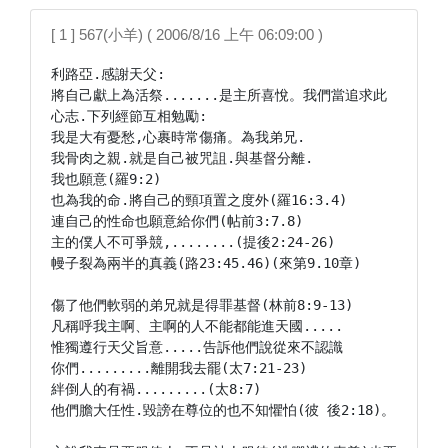
[ 1 ] 567(小羊) ( 2006/8/16 上午 06:09:00 )
利路亞.感謝天父:

將自己獻上為活祭.......是主所喜悅。我們當追求此
心志.下列經節互相勉勵:

我是大有憂愁,心裹時常傷痛。為我弟兄.

我骨肉之親.就是自己被咒詛.與基督分離.

我也願意(羅9:2)

也為我的命.將自己的頸項置之度外(羅16:3.4)

連自己的性命也願意給你們(帖前3:7.8)

主的僕人不可爭競,........(提後2:24-26)

幔子裂為兩半的真義(路23:45.46)(來第9.10章)

傷了他們軟弱的弟兄就是得罪基督(林前8:9-13)

凡稱呼我主啊、主啊的人不能都能進天國.....

惟獨遵行天父旨意.....告訴他們說從來不認識

你們.........離開我去罷(太7:21-23)

絆倒人的有禍.........(太8:7)

他們膽大任性.毀謗在尊位的也不知懼怕(彼 後2:18)。
