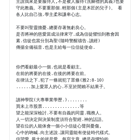
主說我來是要服侍人,不是被人服待(洗腳禮的真義)也要
守此教義。不要重那個.輕那個(主是木匠的兒子)。 看
各人比自己強.學主柔和謙卑心志。

不要叫聖靈擔憂.總要存著無虧良心。

是否將神的慈愛當成法律來守.成為信徒懼怕到教會因
素.信徒也當分別為聖(隨時警醒禱告.讀經)

傳揚全備福音.也是主給每一位信徒使命.

你們看顧最小一個.也就是看顧主。

在前的將要的在後.在後的將要在前。

在律法之下.犯了一條就犯了眾條(雅2:8-10)

......加上愛眾人的心.不至於閒賴不結果子。

讀神學院(大專畢業學歷.)........

買未上市股票...............等

望之能深深檢討.不要有自義的同靈.職務人。

人一切決定與決策制度須符合聖經.神的話語。

望在位的人能体會一個小小信徒心聲與憂傷,

心中的吶喊.向主述說.讓同靈能有使徒時代樣式。

信望愛.最大的就是愛。每寫文章.總是存懼怕的
