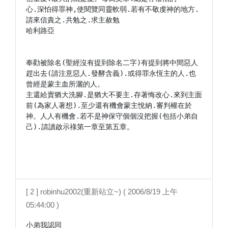
心.深怕得罪神,使閱覽同靈軟弱.若有不敬虔神的地方.
請來信責之.共勉之.求主赦勉

哈利路亞

奉勸被除名(聖經沒有提到除名二字)有提到將中間惡人
趕出去(請注意惡人.發酵含義).或得罪永恆主的人.也
曾經是蒙主血所灑的人。

主還給賣猶大洗腳.是猶大不要主.存著悔改心.來到主面
前(為家人著想).至少還有機會蒙主悅納.審判權在於
神。人人有機會.若不是神保守個個沒把握(包括小弟自
己).請讀啟示祿第一章至第五章。

[ 2 ] robinhu2002(重新站立~) ( 2006/8/19 上午
05:44:00 )
小弟我認同
