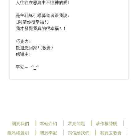
人往往在恩典中不懂神的愛!

是主耶穌引導募道者跟我說:

[阿清你很幸福!]

我才發覺我真的很幸福ㄟ!

巧克力!

歡迎您回家!(教會)

感謝主!

平安～ ^_^
關於我們
本站介紹
常見問題
著作權聲明
隱私權聲明
關於奉獻
寫信給我們
我要去教會