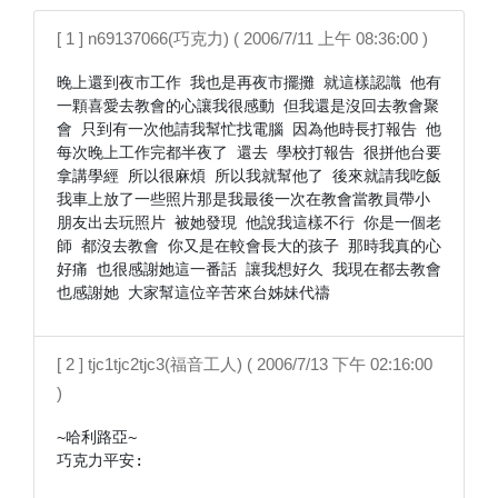
[ 1 ] n69137066(巧克力) ( 2006/7/11 上午 08:36:00 )
晚上還到夜市工作 我也是再夜市擺攤 就這樣認識 他有
一顆喜愛去教會的心讓我很感動 但我還是沒回去教會聚
會 只到有一次他請我幫忙找電腦 因為他時長打報告 他
每次晚上工作完都半夜了 還去 學校打報告 很拼他台要
拿講學經 所以很麻煩 所以我就幫他了 後來就請我吃飯 
我車上放了一些照片那是我最後一次在教會當教員帶小
朋友出去玩照片 被她發現 他說我這樣不行 你是一個老
師 都沒去教會 你又是在較會長大的孩子 那時我真的心
好痛 也很感謝她這一番話 讓我想好久 我現在都去教會 
也感謝她 大家幫這位辛苦來台姊妹代禱 
[ 2 ] tjc1tjc2tjc3(福音工人) ( 2006/7/13 下午 02:16:00
)
~哈利路亞~

巧克力平安:
