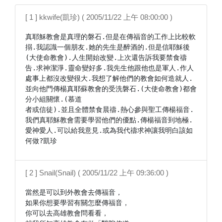
[ 1 ] kkwife(凱珍) ( 2005/11/22 上午 08:00:00 )
真耶穌教會是真理的磐石.但是在傳福音的工作上比較軟
搦.我認識一個朋友.她的先生是醉酒的.但是信耶穌後
(大使命教會).人生開始改變.上次還告訴我要禁食禱
告.求神潔淨.靈命變好多.我先生他跟他也是軍人.作人
處事上都沒改變很大.我想了解他們的教會如何造就人.
並向他門傳楊真耶蘇教會的受洗磐石.(大使命教會)都會
分小組關懷.(慕道

者或信徒).並且全體禁食晨禱.熱心參與聖工傳楊福音.
我們真耶穌教會需要學習他們的優點.傳楊福音到地極.
愛神愛人.可以給我意見.或為我代禱求神讓我明白該如
何做?凱珍
[ 2 ] Snail(Snail) ( 2005/11/22 上午 09:36:00 )
當然是可以到外教會去傳福音，

如果你想要學習有關怎麼傳福音，

你可以去高雄教會問看看，
