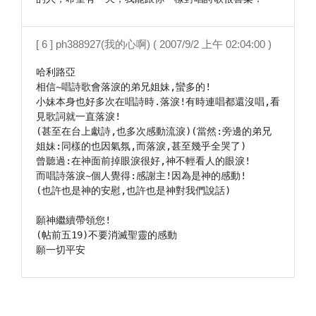
[ 6 ] ph388927(我的心啊) ( 2007/9/2 上午 02:04:00 )
哈利路亞

相信~唱詩歌會落淚的弟兄姐妹,蠻多的!

小妹本身也好多次在唱詩時.落淚!有時連唱都還沒唱,看
見歌詞就一直落淚!

(甚至在台上獻詩,也多次感動流淚)(當然:旁邊的弟兄
姐妹:同樣的也因氣氛,而落淚,甚至幾乎全哭了)

曾聽過:在神面前掉眼淚很好,神不輕看人的眼淚!

而唱詩落淚~個人覺得:感謝主!因為是神的感動!

(也許也是神的安慰,也許也是神對我們說話)

願神繼續帶領您!

(帖前五19)不要消滅聖靈的感動

願一切平安