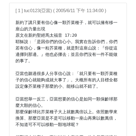
[ 1 ] tuc0123(亞當) ( 2005/6/11 下午 11:34:00 )
新約了講只要有信心像一顆芥菜種子，就可以擁有移一
座山的力量出現

原文在新約聖經馬太福音 17:20

耶穌說：「是因你們的信心小。我實在告訴你們，你們
若有信心，像一粒芥菜種，就是對這座山說：『你從這
邊挪到那邊。』他也必挪去；並且你們沒有一件不能做
的事了。

亞當也聽過很多人分享信心說：「就只要有一顆芥菜種
子的信心就能夠成就大事了」。大概所有的人目標全都
設定像芥菜種子那麼的小、能移山就不錯了。

亞當想舉一反三，亞當想要的信心是如同一顆保齡球那
麼大顆的信心。

那麼保齡球比芥菜種子大上就數萬倍以上。依照數學來
換算、那麼亞當是不是可以移動一座山再乘以數萬倍，
不知道可不可以移動一顆地球呢？
