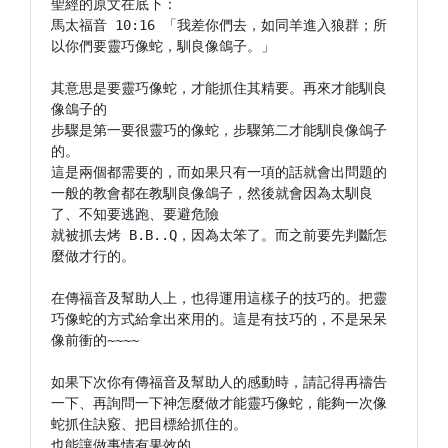
聖經的原文在底下：

馬太福音 10:16 「我差你們去，如同羊進入狼群；所
以你們要靈巧像蛇，馴良像鴿子。」

其意思是要靈巧像蛇，才能抓住其精要。再來才能馴良
像鴿子的

步驟是第一要很靈巧的像蛇，步驟第二才能馴良像鴿子
的。

這是兩個都需要的，而如果只有一項的話就會出問題的

一般的教會都在教馴良像鴿子，然後就會因為太馴良
了、不知要逃跑、要避危險

就被抓去烤 B.B..Q，因為太笨了。而之前要先判斷怎
麼做才行的。

在傳福音及幫助人上，也得運用這樣子的技巧的。把靈
巧像蛇的方式給拿出來用的。這是有技巧的，不是呆呆
像前衝的~~~~

如果下次你有傳福音及幫助人的感動時，請記得再禱告
一下、再詢問一下神怎麼做才能靈巧像蛇，能夠一次像
蛇抓住訣竅、把目標給抓住的。

也能讓做事情有果效的。
