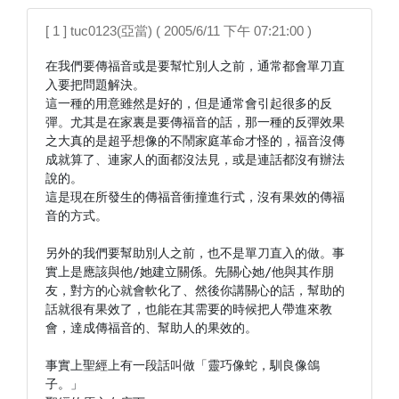
[ 1 ] tuc0123(亞當) ( 2005/6/11 下午 07:21:00 )
在我們要傳福音或是要幫忙別人之前，通常都會單刀直
入要把問題解決。

這一種的用意雖然是好的，但是通常會引起很多的反
彈。尤其是在家裏是要傳福音的話，那一種的反彈效果
之大真的是超乎想像的不鬧家庭革命才怪的，福音沒傳
成就算了、連家人的面都沒法見，或是連話都沒有辦法
說的。

這是現在所發生的傳福音衝撞進行式，沒有果效的傳福
音的方式。

另外的我們要幫助別人之前，也不是單刀直入的做。事
實上是應該與他/她建立關係。先關心她/他與其作朋
友，對方的心就會軟化了、然後你講關心的話，幫助的
話就很有果效了，也能在其需要的時候把人帶進來教
會，達成傳福音的、幫助人的果效的。

事實上聖經上有一段話叫做「靈巧像蛇，馴良像鴿
子。」
