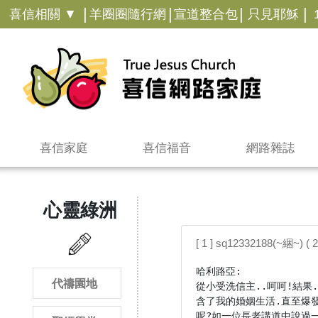
|
|
|
|
喜信相關 ▼
羊圈圈隨行網
宣道整合包
只見耶穌
喜信家庭
喜信福音
網路雜誌
心靈綠洲
[ 1 ] sq12332188(~綑~) ( 
哈利路亞:

代禱園地
從小受洗信主..呵呵!結
含了我的婚姻生活.直至爆
呢?如一位長老講道中說過一