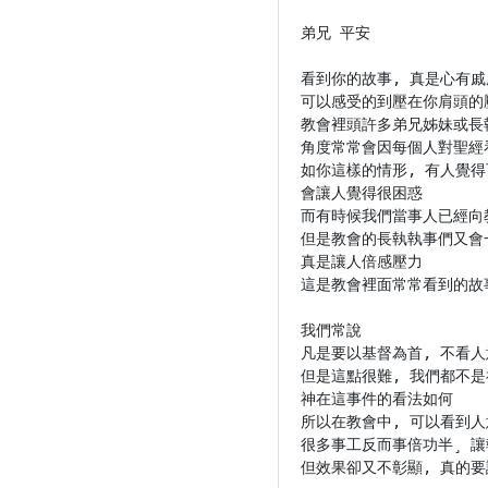
弟兄 平安

看到你的故事, 真是心有戚戚
可以感受的到壓在你肩頭的壓
教會裡頭許多弟兄姊妹或長
角度常常會因每個人對聖經看
如你這樣的情形, 有人覺得
會讓人覺得很困惑

而有時候我們當事人已經向
但是教會的長執執事們又會一
真是讓人倍感壓力

這是教會裡面常常看到的故事
我們常說

凡是要以基督為首, 不看人意
但是這點很難, 我們都不是
神在這事件的看法如何

所以在教會中, 可以看到人
很多事工反而事倍功半¸ 讓
但效果卻又不彰顯, 真的要