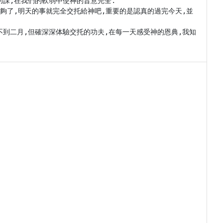
課,在我們的軟弱中使神的旨意完全.

夠了,明天的事就完全交托給神吧,重要的是認真的過完今天,並
不到二月,但確深深体驗交托的功夫,在每一天感受神的恩典,我知