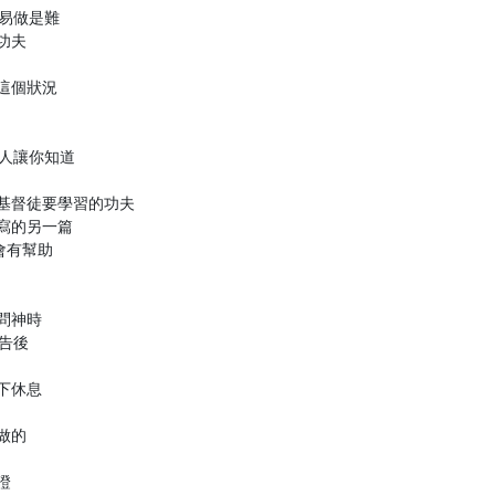
易做是難

夫

個狀況

人讓你知道

基督徒要學習的功夫

寫的另一篇

有幫助

神時

告後

休息

的


