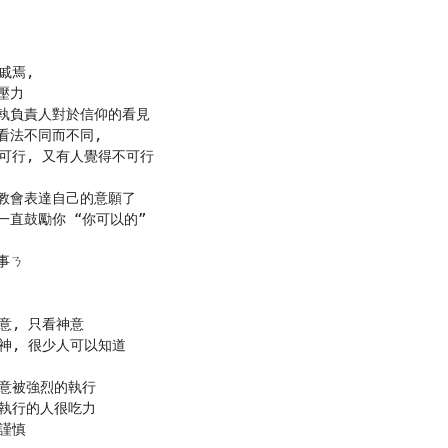
焉,

力

執負責人對於信仰的看見

法不同而不同,

可行, 又有人覺得不可行

教會表達自己的意願了

直鼓勵你 “你可以的”

ㄋ

, 只看神意

神, 很少人可以知道

意被強烈的執行

執行的人很吃力

謹慎
