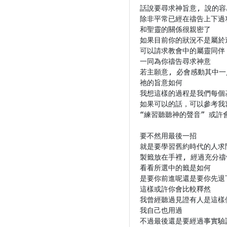
話說要尋求神旨意, 說的容
除非平常已經在禱告上下過功
和聖靈的關係很親密了

如果目前你的狀況不是屬於這
可以請求教會中的屬靈同伴

一同為你禱告尋求神意

若主願意, 必會感動其中一
祂的旨意如何

我想這樣的過程是我們每個
如果可以的話，可以參考我
“練習聽聽神的聲音” 或許會
要不然用最後一招

就是要學習舊約時代的人求問
製籤放在手裡, 經過充分禱
看看所選中的籤是如何

是要你前進呢還是要你先退下
這樣或許你會比較釋然

我曾經聽過見證有人是這樣做
我自己也用過

不過最後還是要經過事實驗證