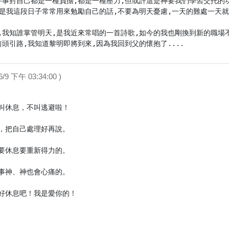
件事對自己都是一種負擔,都是一種壓力,但或許這是神要我們學習交托的功
這是我這段日子常常用來勉勵自己的話,不要為明天憂慮,一天的難處一天就
,我知誰掌管明天,是我近來常唱的一首詩歌,如今的我也剛換到新的職場
頭引路,我知道黎明即將到來,因為我回到父的懷抱了....
/6/9 下午 03:34:00 )
叫休息，不叫逃避啦！

，把自己處理好再說。

要休息要重新得力的。

事神、神也會心痛的。

好休息吧！我是愛你的！
