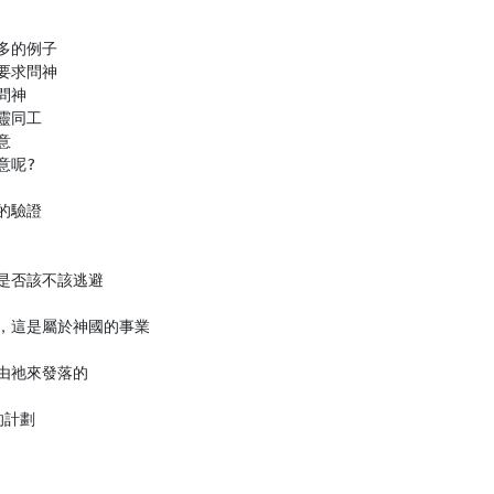
的例子

求問神

神

同工



呢?

驗證

是否該不該逃避

，這是屬於神國的事業

由祂來發落的

計劃
