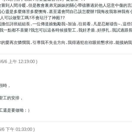
會嘗到人間冷暖.但是教會裏弟兄姊妹的關心帶禱勝過於他人惡意中傷的言
我心靈是多麼痛苦多麼懊悔.甚至還會問自己該怎麼辦?我悔改我靠神我有
人可以做聖工嗎?不會玷汙了神殿??

擔任詩班組組長.一位傳道娘勉勵我~加油.往前看.凡是忍耐禱告~.這些
麼我一點都不喜樂?我怎可以這各時候接聖工.我好矛盾.好掙扎.我試過跟
/6/6 上午 12:19:00 )
時，

聖工的安排，

工還是要做呦：）
/6/6 下午 01:33:00 )