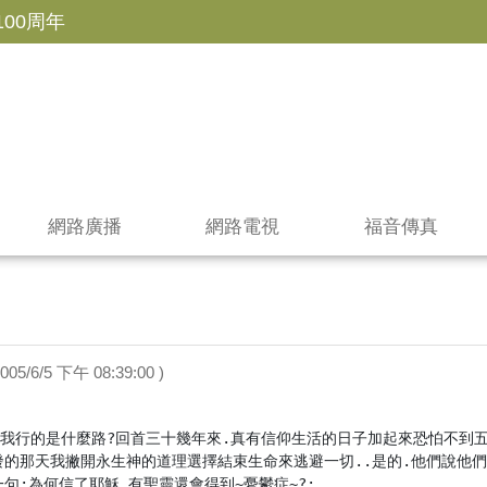
100周年
網路廣播
網路電視
福音傳真
2005/6/5 下午 08:39:00 )
果.我行的是什麼路?回首三十幾年來.真有信仰生活的日子加起來恐怕不到
發的那天我撇開永生神的道理選擇結束生命來逃避一切..是的.他們說他們
句:為何信了耶穌.有聖靈還會得到~憂鬱症~?:
