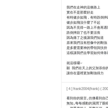
我們在走神的這條路上

實在不是那麼好走

有時健步如飛，有時跌倒摔跤
健步如飛沒什麼了不起

因為不見得一路上不會再遇到
跌倒摔跤了也不要沮喪

因為痛了之後讓我們知道

原來我們沒有想像中的剛強

是多麼需要神的帶領與扶持

這樣讓我們去學習如何倚靠祂
就這樣囉~

願 我們在天上的父加添你的
[ 4 ] frank2004(frank) ( 2
看到你的留言,仿佛看到自
無知,每每感動的濕潤了眼眶