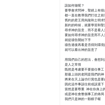
該如何做呢？

要學會求問神，聖經上有很多
都一直在教導我們打仗之前要
舊約的君王用烏陵和土明求問
新約的時候，就要學習和聖靈
尋求神的旨意，而不是看人意
要如何尋求神的旨意而不人意
就從禱告開始下手

禱告過後再看是否得到環境的
就可以看出神的旨意了

用我們自己的想法，會想到
是人之常情

既然是考慮要不要接任事工
那最上頭的老闆是我們的神

將來在天上論功行賞也是要
因此這件事該往前或該退下

當然是要尊重 神在你身上的
或是神在會整個事工的佈局

我們只是神的一顆棋子喔
