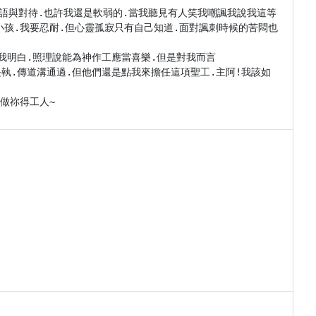
語與對待.也許我還是軟弱的.當我聽見有人笑我嘲諷我說我這等
小孩.我要忍耐.但心靈孤寂只有自己知道.面對諷刺時候的苦悶也
我明白.照理說能為神作工應當喜樂.但是對我而言

長執.傳道溝通過.但他們還是點我來擔任這項聖工.主阿!我該如