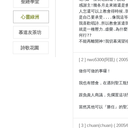
聖經學堂
感謝主!幾各月走來雖還是
人怎還可以上教會得時候.
心靈綠洲
是自己要承受....像我這等
我喜歡唱詩.所以教會派遣我
就是一種壓力.虛榮.為什
慕道友茶坊
何行??

詩歌花園
[ 2 ] nwo5300(阿凱) ( 2005
做你可做的事囉！

我也有體會，在遇到聖工瓶頸
跟負責人商議，先擱置這項
當然其他可以『勝任』的聖
[ 3 ] chuan(chuan) ( 2005