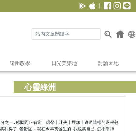
|
遠距教學
日光美樂地
討論園地
心靈綠洲
五分之一.感慨阿!~背逆十虛榮十迷失十埋怨十逃避這樣的過程包
笑我得了~憂鬱症~.就在今年初發生的.我也笑自己.怎不靠神