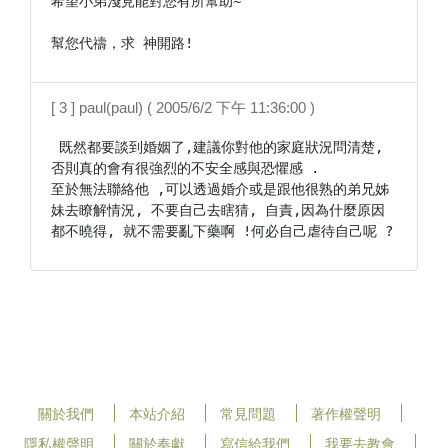
希望小弟淺見能對您有所幫助~

幫您代禱，求 神開路!
[ 3 ] paul(paul) ( 2005/6/2 下午 11:36:00 )
 既然都要談到婚姻了,建議你對他的家庭狀況問清楚, 
否則真的會有很強烈的不安全感與恐懼感 .

至於無法聯絡他 ,可以透過婚介或是跟他很熟的弟兄姊
妹去瞭解情況, 不要自己去瞎猜, 自責,因為什麼原因
都不曉得, 就不需要亂下藥啊 !何必自己虐待自己呢 ?
關於我們
本站介紹
常見問題
著作權聲明
隱私權聲明
關於奉獻
寫信給我們
我要去教會