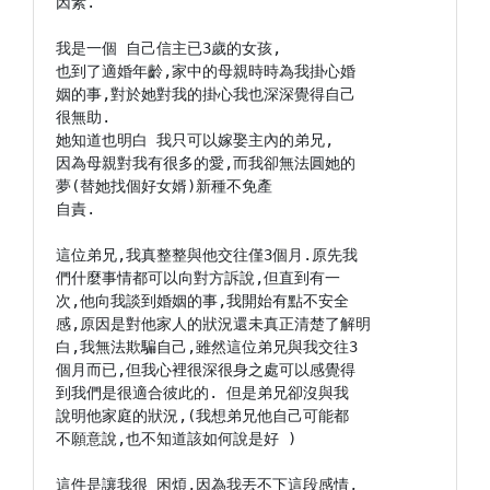
因素.

我是一個 自己信主已3歲的女孩,

也到了適婚年齡,家中的母親時時為我掛心婚

姻的事,對於她對我的掛心我也深深覺得自己

很無助.

她知道也明白 我只可以嫁娶主內的弟兄,

因為母親對我有很多的愛,而我卻無法圓她的

夢(替她找個好女婿)新種不免產

自責.

這位弟兄,我真整整與他交往僅3個月.原先我

們什麼事情都可以向對方訴說,但直到有一

次,他向我談到婚姻的事,我開始有點不安全

感,原因是對他家人的狀況還未真正清楚了解明

白,我無法欺騙自己,雖然這位弟兄與我交往3

個月而已,但我心裡很深很身之處可以感覺得

到我們是很適合彼此的. 但是弟兄卻沒與我

說明他家庭的狀況,(我想弟兄他自己可能都

不願意說,也不知道該如何說是好 )

這件是讓我很 困煩,因為我丟不下這段感情,
