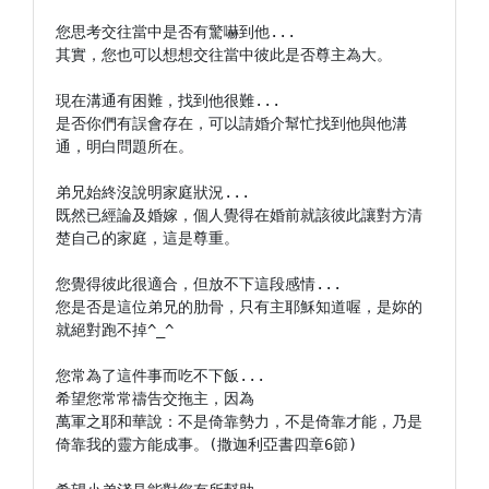
您思考交往當中是否有驚嚇到他...

其實，您也可以想想交往當中彼此是否尊主為大。

現在溝通有困難，找到他很難...

是否你們有誤會存在，可以請婚介幫忙找到他與他溝
通，明白問題所在。

弟兄始終沒說明家庭狀況...

既然已經論及婚嫁，個人覺得在婚前就該彼此讓對方清
楚自己的家庭，這是尊重。

您覺得彼此很適合，但放不下這段感情...

您是否是這位弟兄的肋骨，只有主耶穌知道喔，是妳的
就絕對跑不掉^_^

您常為了這件事而吃不下飯...

希望您常常禱告交拖主，因為

萬軍之耶和華說：不是倚靠勢力，不是倚靠才能，乃是
倚靠我的靈方能成事。(撒迦利亞書四章6節)
