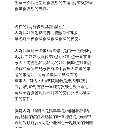
但這一次我感受到很強烈的失落感,並夾雜著

很重很強烈的自責.

現在的我,好像與基督隔絕了,

因為我好像怎麼禱告 都無法回到那

單純時與神很深很深很深很深的神交.

因為我聽到一些事(這些事,是由一位姊妹B,

她,口中常常說這位弟兄很不錯,也一直在我

家人面前說他如此如此的好),同時也對我說

些關於這位弟兄家裡有些不背外人知道的事

情的事情), 而這些事我又無法去向

當事人 問話,但這些問題若是無法知曉明

白,我對於對方會一直純有質疑心與不放心,

這樣子會影響到我與對方的交往及彼此最基

本的信任.

就是因為 婚姻不是指單單是兩個個體相結

合,感情的信任及感情的培養都會是 婚姻中

遇到瓶頸時,兩人是否能同心一起度過的關鍵
