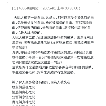
[ 1 ] 405648(約瑟) ( 2005/4/1 上午 09:38:00 )
 天賦人權第一是自由,凡是人,都可以享受免於飢餓的自
由,免於被奴役的自由,免於被威脅的自由。當然言論自
由,信仰宗教的自由,受教育的自由,選擇居住環境的自
由,也是天經地義的。

天賦人權第二條,我建議應該是犯錯的權利。因為沒有經
過磨練,哪有機會成熟老練?沒有犯過錯誤,哪能從失敗中
學習教訓?

真的,哪個英明的領袖從未作過錯誤的決定?哪個諾貝爾
獎得主從小考試一百分?哪個發明家總是第一次實驗就成
功?哪個雄辯家從沒說錯過一句話?

這就是為什麼灌製唱片的歌星需要錄音帶剪輯師的幫助,
學生總需要老師,鉛筆之外總得有塊橡皮擦。

神了解人類多麼容易犯錯,因為人被夾在

物質與靈魂之間

情慾與良心之間

短暫與永恆之間

魔鬼與真神之間
