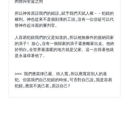
肉體與聖靈之間

所以神肯原諒我們的錯誤,賦予我們天賦人權－－犯錯的
權利。神也從來不是個刻薄的工頭,沒有一位信徒可以代
替神作起冷面的審判官。

人容易犯錯我們的父是知道的,所以祂無條件的接納回家
的浪子! 放心,沒有一個歸家的浪子還會離家出走。他終
於明白,全世界最溫暖的地方就是父家。這一次得著他就
是永遠得著他了。

>>> 我們應當律己嚴、待人寬,所以應寬容別人的過
犯。但當我們自己犯錯的時候,可否對自己說,我是容易
犯錯,應當不責己甚,原諒自己?