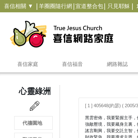
|
|
|
|
喜信相關 ▼
羊圈圈隨行網
宣道整合包
只見耶穌
喜信家庭
喜信福音
網路雜誌
心靈綠洲
[ 1 ] 405648(約瑟) ( 2005/
黑雲密佈，我要緊握主手，信
代禱園地
強敵壓境，我要藏身主裏，信
謠言剛興，我要交託主智，信
財政緊急，我要導求主恩，信