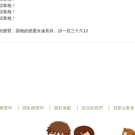
靠祂！

靠祂！

靠祂！

的膀臂，因祂的慈愛永遠長存。詩一百三十六12
權聲明
隱私權聲明
關於奉獻
寫信給我們
我要去教會