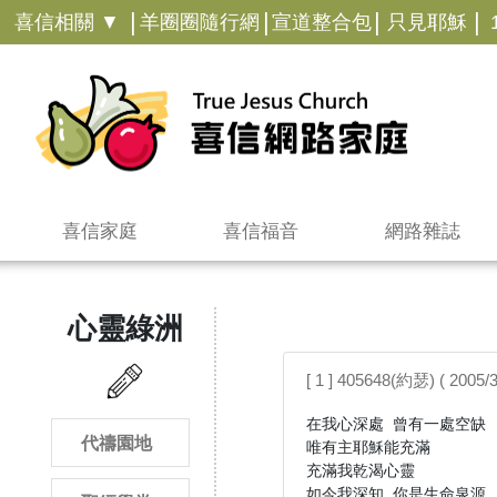
|
|
|
|
喜信相關 ▼
羊圈圈隨行網
宣道整合包
只見耶穌
喜信家庭
喜信福音
網路雜誌
心靈綠洲
[ 1 ] 405648(約瑟) ( 2005/
在我心深處 曾有一處空缺

代禱園地
唯有主耶穌能充滿

充滿我乾渴心靈

如今我深知 你是生命泉源
