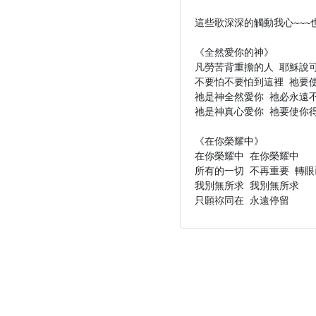
這些歌深深的觸動我心~~~也
《全然愛你的神》

凡勞苦背重擔的人 耶穌說可
不要怕不要怕到這裡 祂要使
祂是神全然愛你 祂必永遠不
祂是神真心愛你 祂要使你得
《在你榮耀中》

在你榮耀中 在你榮耀中

所有的一切 不再重要 轉眼
我別無所求 我別無所求
