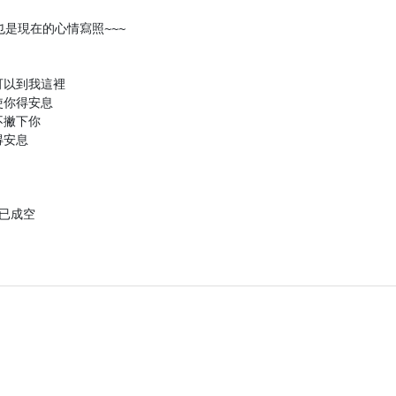
是現在的心情寫照~~~

以到我這裡

你得安息

撇下你

安息

已成空
