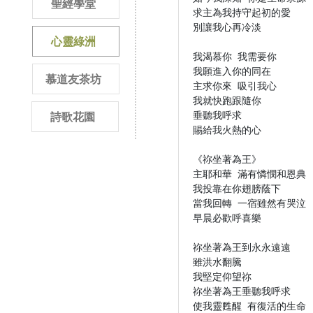
聖經學堂
求主為我持守起初的愛

別讓我心再冷淡

心靈綠洲
我渴慕你 我需要你

我願進入你的同在

慕道友茶坊
主求你來 吸引我心

我就快跑跟隨你

垂聽我呼求

詩歌花園
賜給我火熱的心

《祢坐著為王》

主耶和華 滿有憐憫和恩典

我投靠在你翅膀蔭下

當我回轉 一宿雖然有哭泣

早晨必歡呼喜樂

祢坐著為王到永永遠遠

雖洪水翻騰

我堅定仰望祢

祢坐著為王垂聽我呼求

使我靈甦醒 有復活的生命
