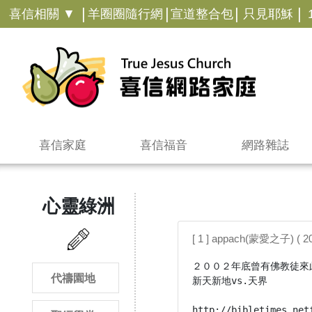
|
|
|
|
喜信相關 ▼
羊圈圈隨行網
宣道整合包
只見耶穌
喜信家庭
喜信福音
網路雜誌
心靈綠洲
[ 1 ] appach(蒙愛之子) ( 20
２００２年底曾有佛教徒來
代禱園地
新天新地vs.天界

http://bibletimes.net