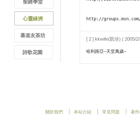
聖經學堂
心靈綠洲
慕道友茶坊
[ 2 ] kkwife(凱珍) ( 2005/
哈利路亞~天堂萬歲~
詩歌花園
關於我們
本站介紹
常見問題
著作