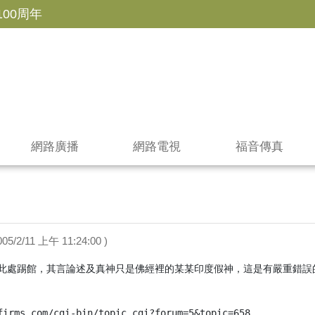
100周年
網路廣播
網路電視
福音傳真
05/2/11 上午 11:24:00 )
此處踢館，其言論述及真神只是佛經裡的某某印度假神，這是有嚴重錯誤的
firms.com/cgi-bin/topic.cgi?forum=5&topic=658
