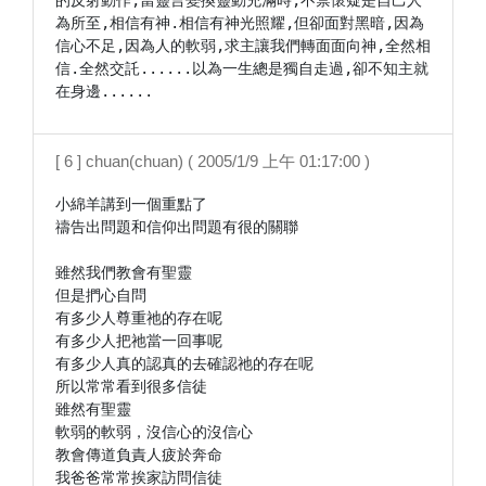
的反射動作,當靈言變換靈動充滿時,不禁懷疑是自己人
為所至,相信有神.相信有神光照耀,但卻面對黑暗,因為
信心不足,因為人的軟弱,求主讓我們轉面面向神,全然相
信.全然交託......以為一生總是獨自走過,卻不知主就
在身邊......
[ 6 ] chuan(chuan) ( 2005/1/9 上午 01:17:00 )
小綿羊講到一個重點了

禱告出問題和信仰出問題有很的關聯

雖然我們教會有聖靈

但是捫心自問

有多少人尊重祂的存在呢

有多少人把祂當一回事呢

有多少人真的認真的去確認祂的存在呢

所以常常看到很多信徒

雖然有聖靈

軟弱的軟弱，沒信心的沒信心

教會傳道負責人疲於奔命

我爸爸常常挨家訪問信徒
