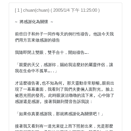
[ 1 ] chuan(chuan) ( 2005/1/4 下午 11:25:00 )
~ 將感謝化為關懷 ~

前些日子和外子一同作每天的例行性禱告, 他說今天我
們用方言來做感謝的禱告

我隨即閉上雙眼，雙手合十，開始禱告….

「親愛的天父，感謝祢，賜給我這麼好的屬靈伴侶，讓
我在生命中不孤單…..」

才這麼禱告著,也不知為何, 那天靈動非常順暢,眼前出
現了一幕幕畫面，我看到了我們夫妻倆人面對光, 臉上
被恩光照的發亮, 此時眼淚沽嚕嚕的流下來, 心中除了
感謝還是感謝, 接著我聽到聲音告訴我說：

「如果你真要感謝我，那就將感謝化為關懷吧！」

接著我又看到有一道光束從上而下照射出來，光是那麼