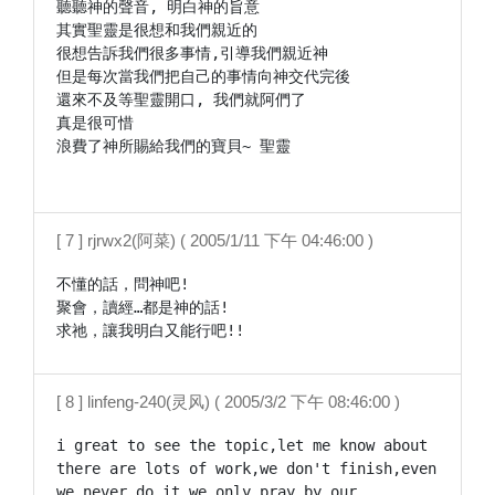
聽聽神的聲音, 明白神的旨意

其實聖靈是很想和我們親近的

很想告訴我們很多事情,引導我們親近神

但是每次當我們把自己的事情向神交代完後

還來不及等聖靈開口, 我們就阿們了

真是很可惜

浪費了神所賜給我們的寶貝~ 聖靈

[ 7 ] rjrwx2(阿菜) ( 2005/1/11 下午 04:46:00 )
不懂的話，問神吧!

聚會，讀經…都是神的話!

求祂，讓我明白又能行吧!!
[ 8 ] linfeng-240(灵风) ( 2005/3/2 下午 08:46:00 )
i great to see the topic,let me know about 
there are lots of work,we don't finish,even 
we never do it,we only pray by our 