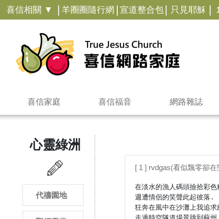
|
|
|
|
喜信相關 ▼
羊圈圈隨行網
宣道整合包
只見耶穌
喜信家庭
喜信福音
網路雜誌
心靈綠洲
[ 1 ] rvdgas(看似飄零卻在墮落
在淡水的漁人碼頭撿拾彩色糖
代禱園地
週遭情侶的笑聲此起彼落.

狂奔在風中在沙灘上我追求結
走過時空隧道場景跳到蘇州.