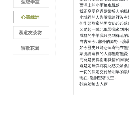
聖經學堂
西湖上的小雨搖曳飄落.

我正享受穿過髮髻醉人的楊柳
心靈綠洲
小城裡的人告訴我這裡沒有愛
但街頭甜蜜的男女仍起起落落
又颳起一陣北風帶我來到外蒙
慕道友茶坊
成群的牛羊我只見到稀疏的灌
自古亙今.塞外的原野上演著
如今歷史只能悲涼寄託在無聲
詩歌花園
蒙胞說這裡的人都無慮無憂.
究竟是要捍衛那愛情如同陽光
還是定居異鄉從此感受滄桑的
一切的決定交付給明早的晨曦
現在.迷惘望著長空.

我開始睡去入夢. 