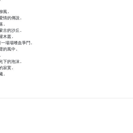
風.

情的傳說.

.

古的沙丘.

木叢.

一場場嗜血爭鬥.

的風中.



下的泡沫.

寂寞.

.
