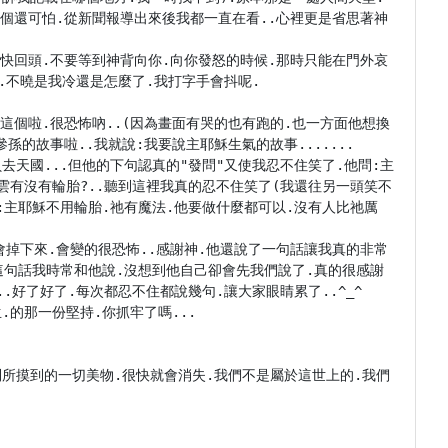
個還可怕.從新聞報導出來後我都一直在看..心裡更是省思著神
快回頭.不要等到神背向你.向你發怒的時候.那時只能在門外哀
.不曉是我冷還是怎麼了.我打字手會抖呢.

這個啦.很恐怖吶..(因為畫面有哭的也有跑的.也一方面他想換
的故事啦..我就說:我要說主耶穌生氣的故事.......

去天國...但他的下句認真的"發問"又使我忍不住笑了.他問:主
雲有沒有輪胎?..聽到這裡我真的忍不住笑了(我還往另一頭笑不
:主耶穌不用輪胎.祂有魔法.他要做什麼都可以.沒有人比祂厲
掉下來.會變的很恐怖..感謝神.他還說了一句話讓我真的非常
"這句話我時常和他說.沒想到他自己卻會先我們說了.真的很感謝
好了好了.每次都忍不住都說幾句.讓大家眼睛累了..^_^

的那一份堅持.你抓牢了嗎...

到所摸到的一切美物.很快就會消失.我們不是屬於這世上的.我們