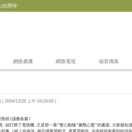
100周年
網路廣播
網路電視
福音傳真
( 2004/12/28 上午 04:20:00 )
聖經(讀雅各書)

意.就打開了電視機.又是那一幕"驚心動魄"膽戰心驚"的畫面.大家都知
這些事.(經上也有說.祂不僅要震動天.還要震動也.這張經節有看到的請