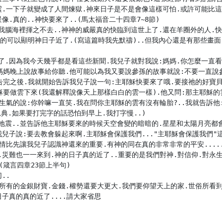
震.一下子就變成了人間煉獄.神來日子是不是會像這樣可怕.或許可能比這
.真的..神快要來了..(馬太福音二十四章7~8節)

我腦海裡揮之不去..神神的威嚴真的快臨到這世上了.還在羊圈外的人.快
真的可以顯明神日子近了.(寫這篇時我先默禱)..但我內心還是有那些畫面
了.因為我今天幾乎都是看這些新聞.我兒子就對我說:媽媽.你怎麼一直看
媽媽晚上說故事給你聽.他可能以為我又要說參孫的故事就說:不要一直說參孫
告完之後.我就開始告訴我兒子說一句:主耶穌快要來了哦.要接祂的好寶貝
穌要做雲下來(我還解釋說像天上那樣白白的雲一樣).他又問:那主耶穌的
生氣的說:你幹嘛一直笑.我在問你主耶穌的雲有沒有輪胎?..我就告訴他
恩典.如果要打完字的話恐怕到早上.我打字慢..)

地震..並告訴他主耶穌要來的時候天空會變的暗暗的.星星和太陽月亮都會
我兒子說:要去教會躲起來啊.主耶穌會保護我們..."主耶穌會保護我們
情比先讓我兒子認識神還來的重要.有神的同在真的非常非常的平安......
災難也一一來到.神的日子真的近了..重要的是我們對神.對信仰.對永生.
箴言四章23節上半句)

.

上所有的金銀財寶.金錢.權勢還要大更大.我們要仰望天上的家.世俗所看
子真的真的近了....請大家省思
