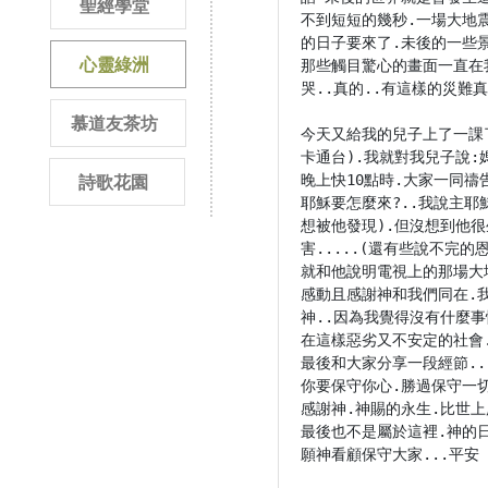
聖經學堂
不到短短的幾秒.一場大地
的日子要來了.未後的一些景像
心靈綠洲
那些觸目驚心的畫面一直在
哭..真的..有這樣的災難
慕道友茶坊
今天又給我的兒子上了一課
卡通台).我就對我兒子說:
晚上快10點時.大家一同禱
詩歌花園
耶穌要怎麼來?..我說主耶
想被他發現).但沒想到他很
害.....(還有些說不完的
就和他說明電視上的那場大
感動且感謝神和我們同在.
神..因為我覺得沒有什麼事
在這樣惡劣又不安定的社會.
最後和大家分享一段經節..(
你要保守你心.勝過保守一切.
感謝神.神賜的永生.比世
最後也不是屬於這裡.神的日
願神看顧保守大家...平安