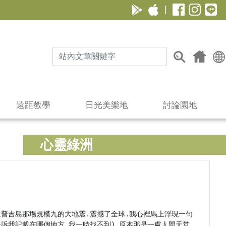
|
遠距教學
日光美樂地
討論園地
心靈綠洲
道普吉島那場規模九的大地震.震撼了全球.我心裡馬上浮現一句
告訴我記載在哪個地方.我一時找不到).原本那是一處人間天堂.