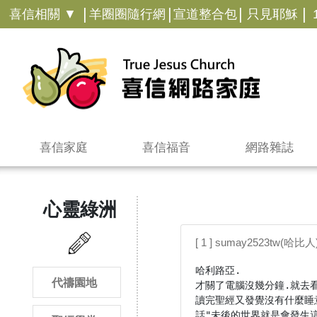
|
|
|
|
喜信相關 ▼
羊圈圈隨行網
宣道整合包
只見耶穌
喜信家庭
喜信福音
網路雜誌
心靈綠洲
[ 1 ] sumay2523tw(哈比人) 
哈利路亞.

代禱園地
才關了電腦沒幾分鐘.就去看
讀完聖經又發覺沒有什麼睡
話"未後的世界就是會發生