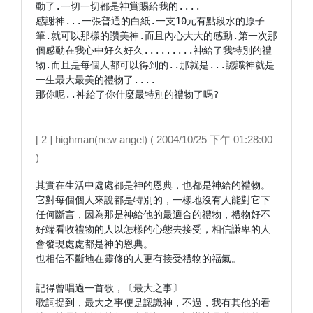
動了.一切一切都是神賞賜給我的....

感謝神...一張普通的白紙.一支10元有點段水的原子
筆.就可以那樣的讚美神.而且內心大大的感動.第一次那
個感動在我心中好久好久.........神給了我特別的禮
物.而且是每個人都可以得到的..那就是...認識神就是
一生最大最美的禮物了....

那你呢..神給了你什麼最特別的禮物了嗎?
[ 2 ] highman(new angel) ( 2004/10/25 下午 01:28:00
)
其實在生活中處處都是神的恩典，也都是神給的禮物。
它對每個個人來說都是特別的，一樣地沒有人能對它下
任何斷言，因為那是神給他的最適合的禮物，禮物好不
好端看收禮物的人以怎樣的心態去接受，相信謙卑的人
會發現處處都是神的恩典。

也相信不斷地在靈修的人更有接受禮物的福氣。

記得曾唱過一首歌，〔最大之事〕

歌詞提到，最大之事便是認識神，不過，我有其他的看