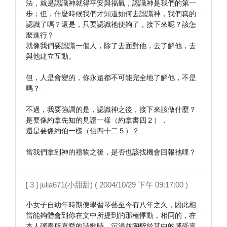
法，就是認識神就得平安與福氣，認識神是我們的第一
步；但，什麼時候我們才知道如何去認識神，我們真的
認識了嗎？還是，只要認識祂便夠了，接下來呢？該怎
麼進行？

就像我們要認識一個人，除了去面對他，去了解他，去
與他建立互動。

但，人是會變的，你永遠都不可能完全地了解他，不是
嗎？

不過，我要強調的是，認識神之後，接下來該做什麼？
是要像約拿先知的見證一樣（約拿書四２），

還是要像約伯一樣（伯四十二５）？

當我們拿到神的禮物之後，是否也該找機會回報祂哩？
[ 3 ] julia671(小甜甜) ( 2004/10/29 下午 09:17:00 )
小女子自幼年時期便學習琴藝至今有八年之久，因此相
當能夠體會到你在文中所提到的那種悸動，相同的，在
本人彈奏所喜愛的詩歌時，沉浸並陶醉於其中的感受真