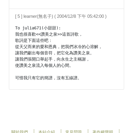
[ 5 ] learner(無名子) ( 2004/12/8 下午 05:42:00 )
To julia671(小甜甜):

我也很喜歡<<讚美之泉>>這首詩歌，

歌詞是下面這些吧：

從天父而來的愛和恩典，把我們冰冷的心溶解，

讓我們獻出每個音符，把它化為讚美之泉。

讓我們張開口舉起手，向永生之主稱謝，

使讚美之泉流入每個人的心間。

可惜我只有它的簡譜，沒有五線譜。
關於我們
本站介紹
常見問題
著作權聲明