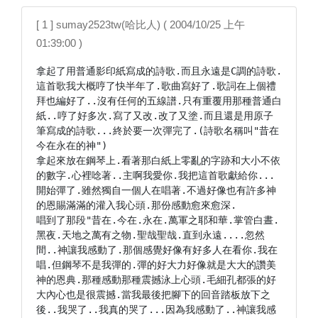
[ 1 ] sumay2523tw(哈比人) ( 2004/10/25 上午
01:39:00 )
拿起了用普通影印紙寫成的詩歌.而且永遠是C調的詩歌.
這首歌我大概哼了快半年了.歌曲寫好了.歌詞在上個禮
拜也編好了..沒有任何的五線譜.只有重覆用那種普通白
紙..哼了好多次.寫了又改.改了又塗.而且還是用原子
筆寫成的詩歌...終於要一次彈完了.(詩歌名稱叫"昔在
今在永在的神")

拿起來放在鋼琴上.看著那白紙上零亂的字跡和大小不依
的數字.心裡唸著..主啊我愛你.我把這首歌獻給你...

開始彈了.雖然獨自一個人在唱著.不過好像也有許多神
的恩賜滿滿的灌入我心頭.那份感動愈來愈深.

唱到了那段"昔在.今在.永在.萬軍之耶和華.掌管白晝.
黑夜.天地之萬有之物.聖哉聖哉.直到永遠....忽然
間..神讓我感動了.那個感覺好像有好多人在看你.我在
唱.但鋼琴不是我彈的.彈的好大力好像就是大大的讚美
神的恩典.那種感動那種震撼泳上心頭.毛細孔都張的好
大內心也是很震撼.當我最後把腳下的回音踏板放下之
後..我哭了..我真的哭了...因為我感動了..神讓我感