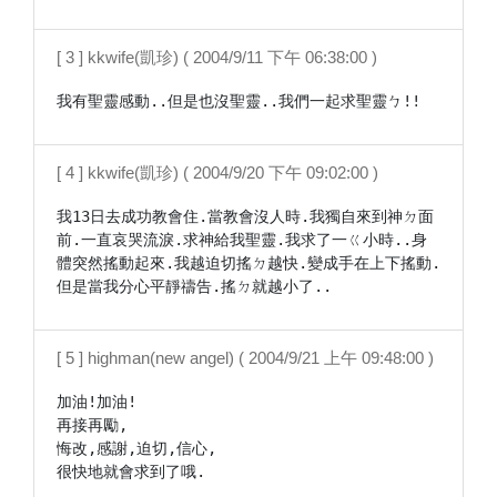
[ 3 ] kkwife(凱珍) ( 2004/9/11 下午 06:38:00 )
我有聖靈感動..但是也沒聖靈..我們一起求聖靈ㄅ!!
[ 4 ] kkwife(凱珍) ( 2004/9/20 下午 09:02:00 )
我13日去成功教會住.當教會沒人時.我獨自來到神ㄉ面
前.一直哀哭流淚.求神給我聖靈.我求了一ㄍ小時..身
體突然搖動起來.我越迫切搖ㄉ越快.變成手在上下搖動.
但是當我分心平靜禱告.搖ㄉ就越小了..
[ 5 ] highman(new angel) ( 2004/9/21 上午 09:48:00 )
加油!加油!

再接再勵,

悔改,感謝,迫切,信心,

很快地就會求到了哦.