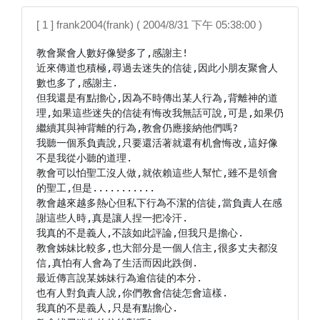
[ 1 ] frank2004(frank) ( 2004/8/31 下午 05:38:00 )
教會聚會人數好像變多了,感謝主!

近來傳道也積極,尋過去迷失的信徒,因此小朋友聚會人
數也多了,感謝主.

但我還是有點擔心,因為不時傳出某人行為,背離神的道
理,如果這些迷失的信徒有悔改我無話可說,可是,如果仍
繼續其與神背離的行為,教會仍應接納他們嗎?

我聽一個系負責說,只要還活著就還有机會悔改,這好像
不是我從小聽的道理.

教會可以怕聖工沒人做,就依賴這些人幫忙,雖不是領會
的聖工,但是...........

教會越來越多熱心但私下行為不潔的信徒,當負責人在感
謝這些人時,真是讓人捏一把冷汗.

我真的不是義人,不該如此評論,但我只是擔心.

教會姊妹比較多,也大部分是一個人信主,很多丈夫都沒
信,真怕有人會為了生活而因此跌倒.

最近傳言說某姊妹行為逾信徒的本分.

也有人對負責人說,你們教會信徒怎會這樣.

我真的不是義人,只是有點擔心.
