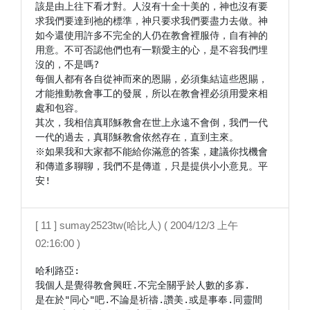
該是由上往下看才對。人沒有十全十美的，神也沒有要
求我們要達到祂的標準，神只要求我們要盡力去做。神
如今還使用許多不完全的人仍在教會裡服侍，自有神的
用意。不可否認他們也有一顆愛主的心，是不容我們埋
沒的，不是嗎?

每個人都有各自從神而來的恩賜，必須集結這些恩賜，
才能推動教會事工的發展，所以在教會裡必須用愛來相
處和包容。

其次，我相信真耶穌教會在世上永遠不會倒，我們一代
一代的過去，真耶穌教會依然存在，直到主來。

※如果我和大家都不能給你滿意的答案，建議你找機會
和傳道多聊聊，我們不是傳道，只是提供小小意見。平
安!
[ 11 ] sumay2523tw(哈比人) ( 2004/12/3 上午
02:16:00 )
哈利路亞:

我個人是覺得教會興旺.不完全關乎於人數的多寡.

是在於"同心"吧.不論是祈禱.讚美.或是事奉.同靈間