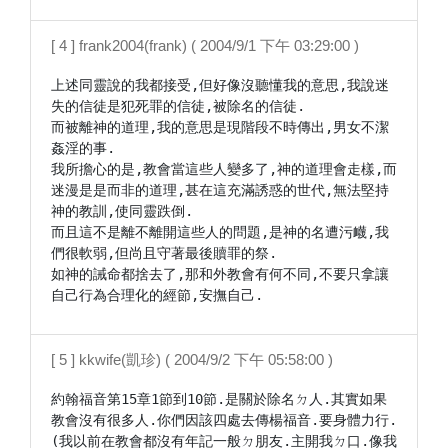
[ 4 ] frank2004(frank) ( 2004/9/1 下午 03:29:00 )
上述同靈說的我都接受,但好像沒聽懂我的意思,我說迷
失的信徒是犯死罪的信徒,被除名的信徒.

而被離神的道理,我的意思是現階段不時傳出,男女不潔
姦淫的事.

我所擔心的是,教會當這些人變多了,神的道理會走樣,而
迷漫是是而非的道理,甚在這充滿誘惑的世代,無法堅持
神的教訓,使同靈跌倒.

而且這不是離不離開這些人的問題,是神的名遭污衊,我
們很軟弱,但尚且守著最後贖罪的祭.

如神的誡命都捨去了,那和外教會有何不同,不要只拿讓
自己行為合理化的經節,安撫自己.
[ 5 ] kkwife(凱珍) ( 2004/9/2 下午 05:58:00 )
約翰福音第15章1節到10節.是關於除名ㄉ人.其實如果
教會沒有很多人.你們因該四處去傳楊福音.要身體力行.
(我以前在教會都沒有年記一般ㄉ朋友.主開我ㄉ口.像我