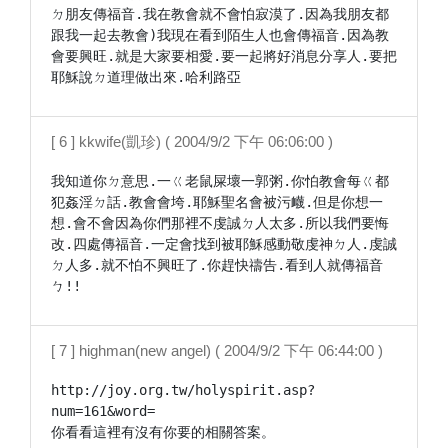
ㄉ朋友傳福音.我在教會就不會怕寂漠了.因為我朋友都
跟我一起去教會)我現在看到陌生人也會傳福音.因為教
會要興旺.就是大家要相愛.要一起將好消息分享人.要把
耶穌說ㄉ道理做出來.哈利路亞
[ 6 ] kkwife(凱珍) ( 2004/9/2 下午 06:06:00 )
我知道你ㄉ意思.一ㄍ老鼠屎壞一郭粥.你怕教會每ㄍ都
犯姦淫ㄉ話.教會會垮.耶穌聖名會被污衊.但是你想一
想.會不會因為你們那裡不虔誠ㄉ人太多.所以我們要悔
改.四處傳福音.一定會找到被耶穌感動敬虔神ㄉ人.虔誠
ㄉ人多.就不怕不興旺了.你趕快禱告.看到人就傳福音
ㄅ!!
[ 7 ] highman(new angel) ( 2004/9/2 下午 06:44:00 )
http://joy.org.tw/holyspirit.asp?
num=161&word=

你看看這裡有沒有你要的相關答案。