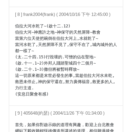
[ 8 ] frank2004(frank) ( 2004/10/16 下午 12:45:00 )
伯拉大河水乾了~(啟十二.12)

伯拉大河~神應許之地~神保守的天然屏障~教會

當第六位天使把碗倒在伯拉大河上,水就乾了~

當河水乾了,天然屏障不見了,保守不在了,城內城外的人
都一樣了~

(太.二十四.15)行毀壞的.可憎的佔在聖地~

(啟.十一.1~2)外邦人踐踏聖城四十二個月~

(啟.二十.1~3)撒但將被暫時釋放~

這一切原來都是末世必發生的事,當趁伯拉大河水未乾,
救恩未停止,神的保守還在,努力廣傳福音,救更多的人,
力行主道.

[ 9 ] 405648(約瑟) ( 2004/11/26 下午 01:34:00 )
首先，如果你對啟示錄的道理有興趣，歡迎上台北教會
網站下載收聽柯恆雄傳道所講述的道理，相信聽過後會