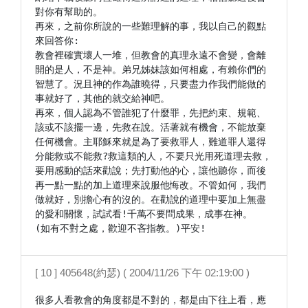
對你有幫助的。

再來，之前你所說的一些難理解的事，我以自己的觀點
來回答你:

教會裡確實壞人一堆，但教會的真理永遠不會變，會離
開的是人，不是神。弟兄姊妹該如何相處，有賴你們的
智慧了。況且神的作為誰曉得，只要盡力作我們能做的
事就好了，其他的就交給神吧。

再來，個人認為不管誰犯了什麼罪，先把約束、規範、
該或不該擺一邊，先救在說。活著就有機會，不能放棄
任何機會。主耶穌來就是為了要救罪人，難道罪人還得
分能救或不能救?救這類的人，不要只光用死道理去救，
要用感動的話來勸說；先打動他的心，讓他聽你，而後
再一點一點的加上道理來說服他悔改。不管如何，我們
做就好，別擔心有的沒的。在勸說的道理中要加上無盡
的愛和關懷，試試看!千萬不要問成果，成事在神。

(如有不對之處，歡迎不吝指教。)平安!
[ 10 ] 405648(約瑟) ( 2004/11/26 下午 02:19:00 )
很多人看教會的角度都是不對的，都是由下往上看，應