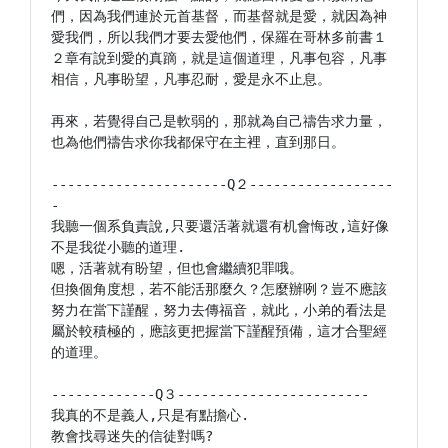
們，因為我們連於元首基督，而基督就是愛，就因為神
愛我們，所以我們才要去愛他們，保羅在哥林多前書１
２章有說到愛的真蹢，就是這個道理，凡事包容，凡事
相信，凡事盼望，凡事忍耐，愛是永不止息。

再來，若覺得自己是軟弱的，那就為自己禱告求力量，
也為他們禱告求你我都保守在主裡，直到那日。

----------------------Q２------------------
-

我聽一個系負責說,只要還活著就還有机會悔改,這好像
不是我從小聽的道理.

嗯，活著就有盼望，但也會繼續犯罪哦。

但換個角度想，若不能活那麼久？怎麼辦咧？豈不應該
努力在當下謹醒，努力去傳福音，就此，小弟的看法是
屬於較積極的，應該更把握當下謹醒預備，這才合聖經
的道理。

-------------Q３------------------------

我真的不是義人,只是有點擔心.

教會找尋迷失的信徒對嗎?
