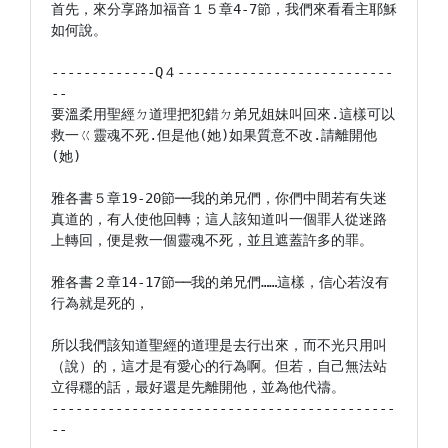
首先，來分享路加福音１５章4-7節，我們來看看主耶穌
如何說。

-------------Q４---------------------------
--

要溫柔用聖經ㄉ道理把犯錯ㄉ弟兄姐妹叫回來.這樣可以
救一ㄍ靈魂不死.但是他(她)如果質意不改.請離開他
(她)

雅各書５章19-20節──我的弟兄們，你們中間若有失迷
真道的，有人使他回轉；這人該知道叫一個罪人從迷路
上轉回，便是救一個靈魂不死，並且遮蓋許多的罪。

雅各書２章14-17節──我的弟兄們……這樣，信心若沒有
行為就是死的，

所以我們該知道聖經的道理是去行出來，而不光只用叫
（說）的，這才是有愛心的行為啊。但若，自己無法站
立得穩的話，最好還是先離開他，並為他代禱。

-------------------------------------------
--