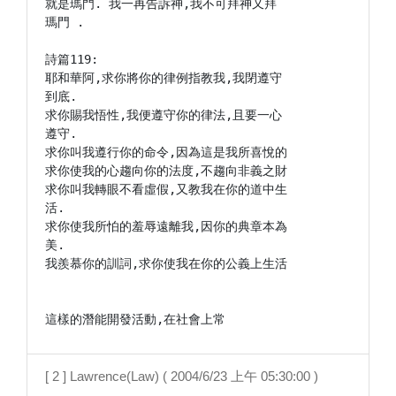
就是瑪門. 我一再告訴神,我不可拜神又拜

瑪門 .

詩篇119:

耶和華阿,求你將你的律例指教我,我閉遵守

到底.

求你賜我悟性,我便遵守你的律法,且要一心

遵守.

求你叫我遵行你的命令,因為這是我所喜悅的

求你使我的心趨向你的法度,不趨向非義之財

求你叫我轉眼不看虛假,又教我在你的道中生

活.

求你使我所怕的羞辱遠離我,因你的典章本為

美.

我羨慕你的訓詞,求你使我在你的公義上生活

這樣的潛能開發活動,在社會上常
[ 2 ] Lawrence(Law) ( 2004/6/23 上午 05:30:00 )