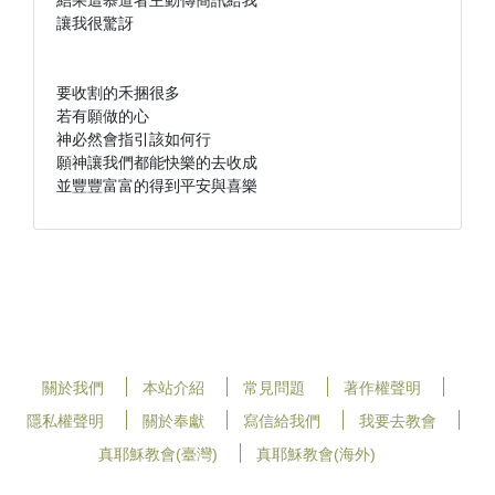
結果這慕道者主動傳簡訊給我

讓我很驚訝

要收割的禾捆很多

若有願做的心

神必然會指引該如何行

願神讓我們都能快樂的去收成

並豐豐富富的得到平安與喜樂
關於我們
本站介紹
常見問題
著作權聲明
隱私權聲明
關於奉獻
寫信給我們
我要去教會
真耶穌教會(臺灣)
真耶穌教會(海外)