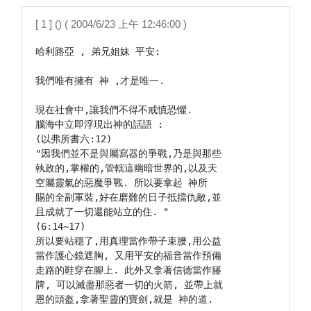
[ 1 ] () ( 2004/6/23 上午 12:46:00 )
哈利路亞 , 弟兄姐妹 平安:

我們唯有擁有 神 ,才是唯一.

現在社會中,讓我們不得不戒慎恐懼.

腦海中立即浮現出神的話語 :

(以弗所書六:12)

"因我們並不是與屬寫器的爭戰,乃是與那些

執政的,掌權的,管轄這幽暗世界的,以及天

空屬靈氣的惡魔爭戰. 所以要拿起 神所

賜的全副軍裝,好在磨難的日子抵擋仇敵,並

且成就了一切還能站立的住. "

(6:14~17)

所以要站穩了,用真理當作帶子束腰,用公益

當作護心鏡遮胸, 又用平安的福音當作預備

走路的鞋穿在腳上. 此外又拿著信德當作籐

牌, 可以滅盡那惡者一切的火箭, 並帶上就

恩的頭盔,拿著聖靈的寶劍,就是 神的道.
