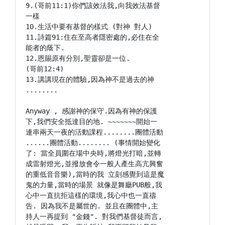
9.(哥前11:1)你們該效法我,向我效法基督

一樣

10.生活中要有基督的樣式 (對神 對人)

11.詩篇91:住在至高者隱密處的,必住在全

能者的蔭下.

12.恩賜原有分別,聖靈卻是一位.

(哥前12:4)

13.講講現在的體驗,因為神不是過去的神

........

Anyway , 感謝神的保守.因為有神的保護

下,我們安全抵達目的地. ~~~~~~~開始一

連串兩天一夜的活動課程........團體活動

......團體活動........ (事情開始變化

了: 當全員圍在場中央時,將燈光打暗,並轉

成雷射燈光,並撥放會令一般人產生高亢興奮

的重低音音樂),當時的我 立刻感覺到這是魔

鬼的力量,當時的場景 就像是舞廳PUB般,我

心中一直抗拒這樣的環境,我心中也一直禱

告. 因為我不是屬世的. 並且在團體中,主

持人一再提到 "金錢". 對我們基督徒而言,
