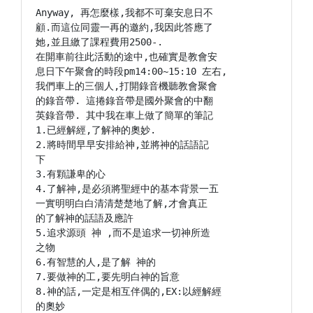
Anyway, 再怎麼樣,我都不可棄安息日不

顧.而這位同靈一再的邀約,我因此答應了

她,並且繳了課程費用2500-.

在開車前往此活動的途中,也確實是教會安

息日下午聚會的時段pm14:00~15:10 左右,

我們車上的三個人,打開錄音機聽教會聚會

的錄音帶. 這捲錄音帶是國外聚會的中翻

英錄音帶. 其中我在車上做了簡單的筆記

1.已經解經,了解神的奧妙.

2.將時間早早安排給神,並將神的話語記

下

3.有顆謙卑的心

4.了解神,是必須將聖經中的基本背景一五

一實明明白白清清楚楚地了解,才會真正

的了解神的話語及應許

5.追求源頭 神 ,而不是追求一切神所造

之物

6.有智慧的人,是了解 神的

7.要做神的工,要先明白神的旨意

8.神的話,一定是相互伴偶的,EX:以經解經

的奧妙
