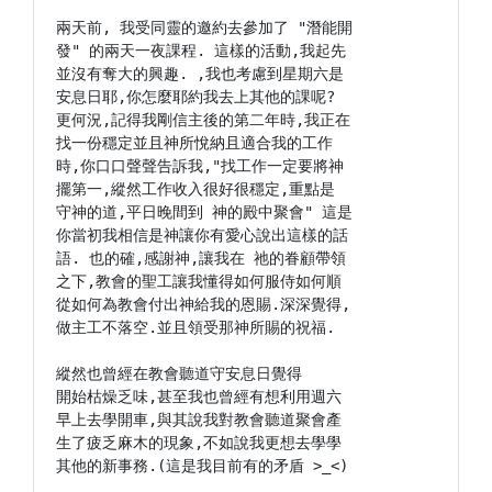
兩天前, 我受同靈的邀約去參加了 "潛能開

發" 的兩天一夜課程. 這樣的活動,我起先

並沒有奪大的興趣. ,我也考慮到星期六是

安息日耶,你怎麼耶約我去上其他的課呢?

更何況,記得我剛信主後的第二年時,我正在

找一份穩定並且神所悅納且適合我的工作

時,你口口聲聲告訴我,"找工作一定要將神

擺第一,縱然工作收入很好很穩定,重點是

守神的道,平日晚間到 神的殿中聚會" 這是

你當初我相信是神讓你有愛心說出這樣的話

語. 也的確,感謝神,讓我在 祂的眷顧帶領

之下,教會的聖工讓我懂得如何服侍如何順

從如何為教會付出神給我的恩賜.深深覺得,

做主工不落空.並且領受那神所賜的祝福.

縱然也曾經在教會聽道守安息日覺得

開始枯燥乏味,甚至我也曾經有想利用週六

早上去學開車,與其說我對教會聽道聚會產

生了疲乏麻木的現象,不如說我更想去學學

其他的新事務.(這是我目前有的矛盾 >_<)
