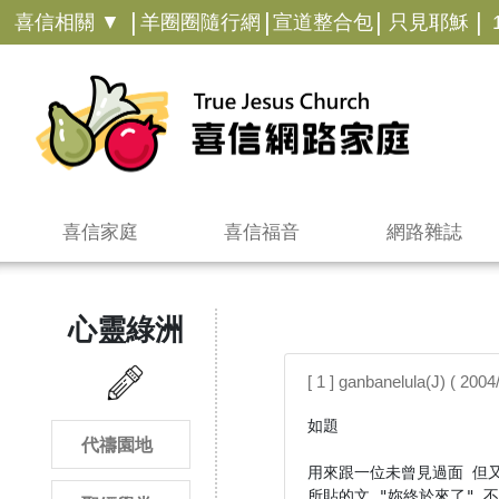
|
|
|
|
喜信相關 ▼
羊圈圈隨行網
宣道整合包
只見耶穌
喜信家庭
喜信福音
網路雜誌
心靈綠洲
[ 1 ] ganbanelula(J) ( 20
如題

代禱園地
用來跟一位未曾見過面 但又
所貼的文 "妳終於來了" 不