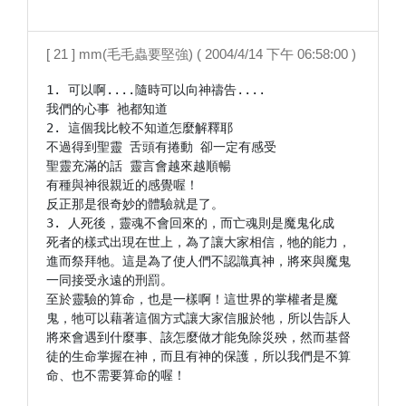
[ 21 ] mm(毛毛蟲要堅強) ( 2004/4/14 下午 06:58:00 )
1. 可以啊....隨時可以向神禱告....

我們的心事 祂都知道

2. 這個我比較不知道怎麼解釋耶

不過得到聖靈 舌頭有捲動 卻一定有感受

聖靈充滿的話 靈言會越來越順暢

有種與神很親近的感覺喔！

反正那是很奇妙的體驗就是了。

3. 人死後，靈魂不會回來的，而亡魂則是魔鬼化成

死者的樣式出現在世上，為了讓大家相信，牠的能力，
進而祭拜牠。這是為了使人們不認識真神，將來與魔鬼
一同接受永遠的刑罰。

至於靈驗的算命，也是一樣啊！這世界的掌權者是魔
鬼，牠可以藉著這個方式讓大家信服於牠，所以告訴人
將來會遇到什麼事、該怎麼做才能免除災殃，然而基督
徒的生命掌握在神，而且有神的保護，所以我們是不算
命、也不需要算命的喔！
