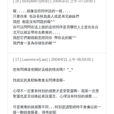
[ 16 ] luckyben7(阿珍) ( 2004/3/31 上午 07:18:00 )
喔.....就像這些同伴說的一樣....

只要你來 告訴長執負責人或是弟兄姊妹們

我想 都是沒有問題的喔^^

你可以問問在這上面的這些同伴是否哪些人士是住在台
北可以就近帶你去教會的....

我想它們都很願意陪同你 帶你去的喔^^

我們會一直為你禱告的喔^^
[ 17 ] Lawrence(Law) ( 2004/4/11 上午 06:04:00 )
您有問傳道有關於這樣的情況嗎? ^_*

找就近的真耶穌教會去問傳道喔~

心理不一定要有特別的感覺才是受聖靈啊~ 我第一次受
聖靈也是舌頭捲起來說靈言. 心理沒有特別的感覺...

可是漸漸的就感覺不同...特別是讀聖經時不會像以前一
樣一翻就會睡著. 很奇妙呢
