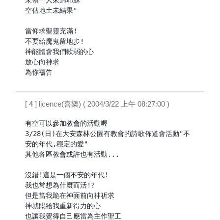
未領一人來歸耶穌

空佔地土未結果"

當仰求聖靈充滿!

不要給魔鬼留地步!

神能體會我們軟弱的心

放心向神求

[ 4 ] licence(喜樂) ( 2004/3/22 上午 08:27:00 )
有空可以參加教會的活動喔

3/28(日)在大安森林公園有教會的詩歌佈道會活動"不
安的年代,穩定的愛"

其他各區教會或許也有活動...

沒錯!這是一個不安的年代!

我也常想為什麼而活!?

但是當我跪在神面前向神祈求

神就賜給我重新得力的心

也讓我覺得自己應當為主作聖工
