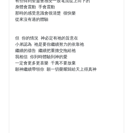
有些得到聖靈會感受一股電流從上而下的

身體會震動 手會震動

那時的感受意識會很清楚 很快樂

從來沒有過的體驗

但 你的情況 神必定有祂的旨意在

小弟認為 祂是要你繼續努力的依靠祂

繼續的禱告 繼續把重擔交拖給祂

我相信 你到時體驗到神的愛

一定會更多更喜樂 千萬不要放棄

願神繼續帶領你 願一切榮耀歸給天上得真神
