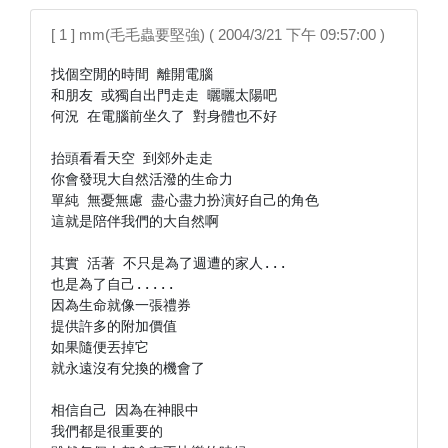
[ 1 ] mm(毛毛蟲要堅強) ( 2004/3/21 下午 09:57:00 )
找個空閒的時間 離開電腦

和朋友 或獨自出門走走 曬曬太陽吧

何況 在電腦前坐久了 對身體也不好

抬頭看看天空 到郊外走走

你會發現大自然活潑的生命力

單純 無憂無慮 盡心盡力扮演好自己的角色

這就是陪伴我們的大自然啊

其實 活著 不只是為了週遭的家人...

也是為了自己.....

因為生命就像一張禮券

提供許多的附加價值

如果隨便丟掉它

就永遠沒有兌換的機會了

相信自己 因為在神眼中

我們都是很重要的
