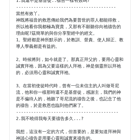
1.我還不是基督徒..禱告一樣有效嗎?

----------------------------------------

當然有效丫。

神既將福音的救恩傳給我們為要普世的罪人都能得救，
所以祂看你我都極為寶貴，又那有不願聽你向祂禱告的
理由呢?茲簡單的與你分享聖經中的經文。

1。聖經都是神所默示的，於教訓、督責、使人歸正、教
導人學義都是有益的。

2。時候將到，如今就是了。那真正拜父的，要用心靈和
誠實拜祂，因為父要這樣的人拜祂，神是個靈所以拜祂
的，必須用心靈和誠實拜祂。

3。在當初使徒時代時，曾有一位未信主的人叫做哥尼
流，他和你一樣那時還不是基督徒，感謝主，我們的神
是不偏待人的，祂聽了哥尼流的禱告之後，也記念了他
的禱告，於是救恩也臨到他們家了。

-----------------------------------------

2.我不曉得我每天要禱告多久...?

我想，這沒有一定的方式，但首要的，是要知道拜神與
神談心禱告是用要心靈和誠實來禱告的。
