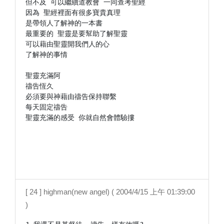
但不及 可以繼續道教會 一同查考聖經

因為 聖經裡面有很多寶貴真理

是帶領人了解神的一本書

最重要的 聖靈是要幫助了解聖靈

可以藉由聖靈開我們人的心

了解神的事情

聖靈充滿阿

禱告恆久

必須要與神藉由禱告保持聯繫

每天固定禱告

聖靈充滿的感受 你就自然會體驗摟

[ 24 ] highman(new angel) ( 2004/4/15 上午 01:39:00
)