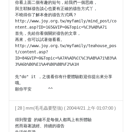
你看上面二個有趣的短句，給我們一個思維，

與主耶穌禱告談心也要有正確的禱告方式丫，

不曉得你了解本會的禱告方式嗎？

http://www.joy.org.tw/myfamily/mind_post/co
ntent.asp?ID=165&VIP=0&Topic=%C3%AB%A7i

首先，先給你看個關於禱告的文章，

再來，你可以試著做看看。

http://www.joy.org.tw/myfamily/teahouse_pos
t/content.asp?
ID=84&VIP=0&Topic=%A7A%AD%CC%C3%AB%A7i%B3%A
3%A6b%B0%E1%A4%B0%BB%F2%A1H

先"do" it ，之後看你有什麼體驗歡迎你提出來分享
哦。

願你平安　　　　^^
[ 28 ] mm(毛毛蟲要堅強) ( 2004/4/21 上午 01:07:00 )
得到聖靈 的確不是每個人都馬上有所體驗

然而藉著讀經、持續的禱告
