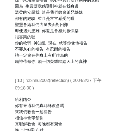
跪下來用聖靈禱告 我心中真的變的到神的安慰

因為 生靈讓我感受到神就在我身邊

溫柔的安慰我 這是我們教會弟兄姊妹

都有的經驗 並且是常常感受的喔

聖靈會給我們力量去面對困難

即使遇到患難 你還是會感到很快樂

很喜樂的喔

你的軟弱 神知道 現在 就等你像他禱告

不要灰心的禱告 有忍耐的禱告

祂一定會在你身上有所作為的

[ 10 ] robinhu2002(reflection) ( 2004/3/27 下午
09:18:00 )
哈利路亞

你有來過我們真耶穌教會嗎

來我們教會一起禱告

相信神會帶領你

真耶穌教會 每晚都有聚會

晚上七點到八點
