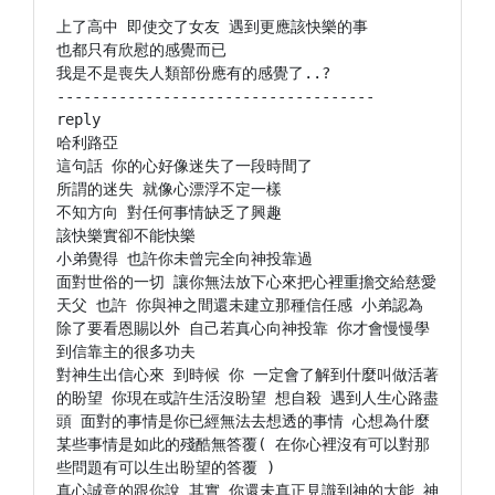
上了高中 即使交了女友 遇到更應該快樂的事

也都只有欣慰的感覺而已

我是不是喪失人類部份應有的感覺了..?

------------------------------------

reply

哈利路亞

這句話 你的心好像迷失了一段時間了

所謂的迷失 就像心漂浮不定一樣

不知方向 對任何事情缺乏了興趣

該快樂實卻不能快樂

小弟覺得 也許你未曾完全向神投靠過

面對世俗的一切 讓你無法放下心來把心裡重擔交給慈愛
天父 也許 你與神之間還未建立那種信任感 小弟認為 
除了要看恩賜以外 自己若真心向神投靠 你才會慢慢學
到信靠主的很多功夫

對神生出信心來 到時候 你 一定會了解到什麼叫做活著
的盼望 你現在或許生活沒盼望 想自殺 遇到人生心路盡
頭 面對的事情是你已經無法去想透的事情 心想為什麼
某些事情是如此的殘酷無答覆( 在你心裡沒有可以對那
些問題有可以生出盼望的答覆 )

真心誠意的跟你說 其實 你還未真正見識到神的大能 神