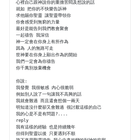
心裡自己跟神說你的重擔苦悶及想說的話

就如 把你的不快樂告訴神

求他賜你聖靈 讓聖靈帶領你

你會感受到無窮的力量

最好是能告到我們教會聚會

一起禱告 我深信

神一定會在你身上有所作為

因為 人的無路可走

世神要在你身上顯出作為的開始

我們一定會為你禱告

你千萬別放棄機會

你說:

我發覺 我很敏感 內心很脆弱

例如別人說了一句讓我不高興的話

我就會難過 而且還會想個一兩天

明知道沒什麼卻又會難過 很討厭這樣的自己

我的心是不是有問題?....

reply

我有這樣的經驗 也是持續幾年

但得到聖靈以後 只要遇到不順
