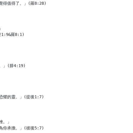
值得了。」(羅8:28)



9&羅8:1)

(腓4:19)

懼的靈。」(提後1:7)

。」

你承擔。」(彼後5:7)
