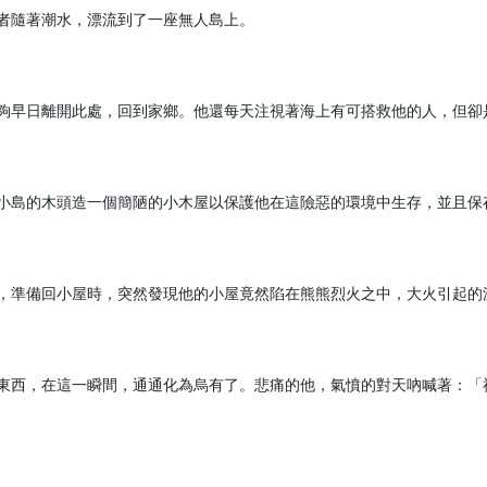
者隨著潮水，漂流到了一座無人島上。

夠早日離開此處，回到家鄉。他還每天注視著海上有可搭救他的人，但卻是
小島的木頭造一個簡陋的小木屋以保護他在這險惡的環境中生存，並且保存
，準備回小屋時，突然發現他的小屋竟然陷在熊熊烈火之中，大火引起的濃
東西，在這一瞬間，通通化為烏有了。悲痛的他，氣憤的對天吶喊著：「