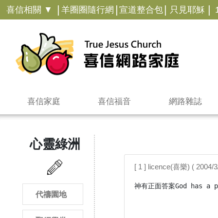
|
|
|
|
喜信相關 ▼
羊圈圈隨行網
宣道整合包
只見耶穌
喜信家庭
喜信福音
網路雜誌
心靈綠洲
[ 1 ] licence(喜樂) ( 2004/
神有正面答案God has a pos
代禱園地