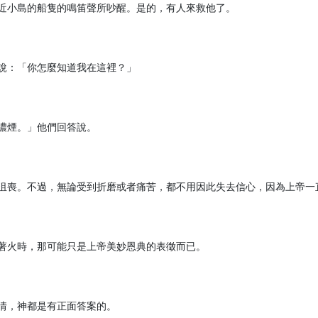
近小島的船隻的鳴笛聲所吵醒。是的，有人來救他了。

說：「你怎麼知道我在這裡？」

濃煙。」他們回答說。

沮喪。不過，無論受到折磨或者痛苦，都不用因此失去信心，因為上帝一直
著火時，那可能只是上帝美妙恩典的表徵而已。

情，神都是有正面答案的。
