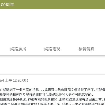
100周年
網路廣播
網路電視
福音傳真
/3/4 上午 12:20:00 )
山)就聽到了一個不幸的消息...原來茶山教會莊茂文傳道得了癌症.可能
那種愛神的精神以及堅持的態度可以說是記得的人是不可能忘記的.

我相信無論是好是壞.神都有祂的美意在的.那時莊傳道還沒有送回來之前.
口都有二個長角的穿黑衣的人等著人要出來.只要人一出來就會被那門外的