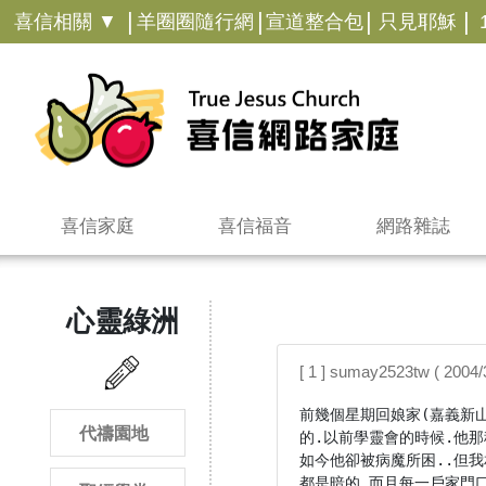
|
|
|
|
喜信相關 ▼
羊圈圈隨行網
宣道整合包
只見耶穌
喜信家庭
喜信福音
網路雜誌
心靈綠洲
[ 1 ] sumay2523tw ( 2004
前幾個星期回娘家(嘉義新
代禱園地
的.以前學靈會的時候.他
如今他卻被病魔所困..但
都是暗的.而且每一戶家門