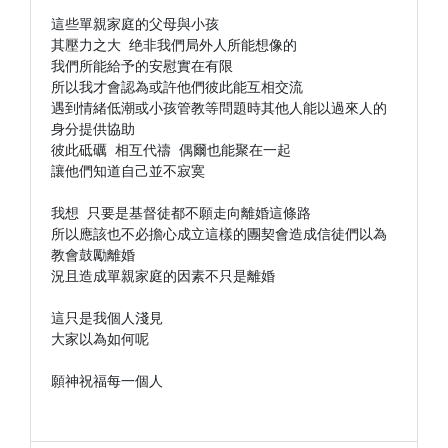
這些單親家庭的父母與小孩

其壓力之大 绝非我們局外人所能想像的

我們所能給予的安慰實在有限

所以我才會認為或許他們彼此能互相交流

遇到情緒低潮或小孩管教等問題時其他人能以過來人的
身分提供協助

彼此砥礪 相互代禱 偶爾也能聚在一起

讓他們知道自己並不寂寞

我想 只要是基督徒都不願走向離婚這條路

所以應該也不必擔心成立這樣的團契會造成信徒們以為
教會鼓勵離婚

況且造成單親家庭的因素不只是離婚

這只是我個人淺見

大家以為如何呢

願神祝福每一個人
