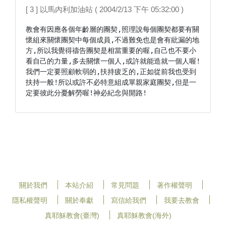
[ 3 ] 以馬內利加油站 ( 2004/2/13 下午 05:32:00 )
教會有因應各個年齡層的團契,照理說每個團契都要有關
懷組來關懷團契中每個成員,不過難免也是會有紕漏的地
方,所以我覺得禱告團契是相當重要的喔,自己也不要小
看自己的力量,多去關懷一個人,或許就能造就一個人喔!

我們一定要照顧軟弱的,扶持疲乏的,正如從前我也受到
扶持一般!所以或許不必特意組成單親家庭團契,但是一
定要彼此分憂解勞喔!神必紀念與開路!
關於我們
本站介紹
常見問題
著作權聲明
隱私權聲明
關於奉獻
寫信給我們
我要去教會
真耶穌教會(臺灣)
真耶穌教會(海外)