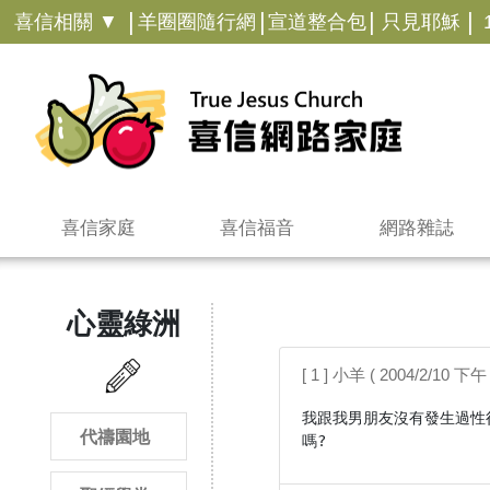
|
|
|
|
喜信相關 ▼
羊圈圈隨行網
宣道整合包
只見耶穌
喜信家庭
喜信福音
網路雜誌
心靈綠洲
[ 1 ] 小羊 ( 2004/2/10 下午 
我跟我男朋友沒有發生過性
代禱園地
嗎?