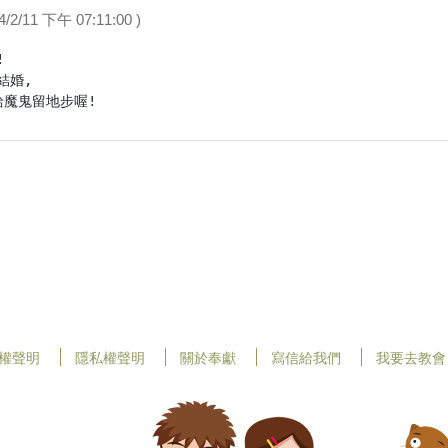
2/11 下午 07:11:00 )


婚,

給魔鬼留地步喔!
權聲明
隱私權聲明
關於奉獻
寫信給我們
我要去教會