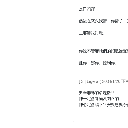
是口頭禪

然後在來跟我講，你醬子一
主耶穌很討厭。

你說不管麻牠們的招數從聲
亂你，綁你、控制你。
[ 3 ] bigera ( 2004/1/26 下
要奉耶穌的名趕撒旦

神一定會眷顧及開路的

神必定會賜下平安與恩典予你