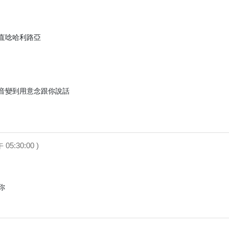
直唸哈利路亞

音變到用意念跟你說話

午 05:30:00 )

