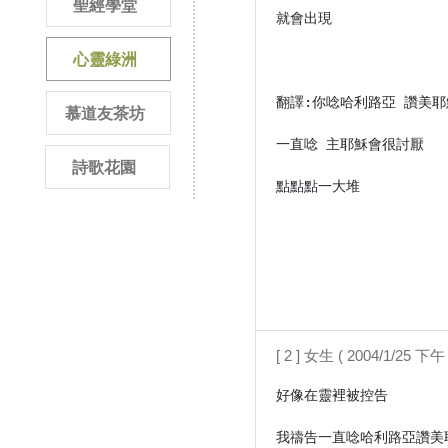
聖經學堂
就會出現

心靈綠洲
翻譯:你唸哈利路亞 讚美耶
慕道友茶坊
一直唸 主耶穌會很討厭

詩歌花園
點點點一大堆

[ 2 ] 女生 ( 2004/1/25 下午 
好像在靈裡被控告

我禱告一直唸哈利路亞讚美耶