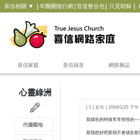
|
|
|
|
喜信相關 ▼
羊圈圈隨行網
宣道整合包
只見耶穌
喜信家庭
喜信福音
網路雜誌
心靈綠洲
[ 1 ] 女生 ( 2004/1/25 下午 
我禱告的時後常常怪怪的~~

代禱園地
那我想好吧那我不會禱告那