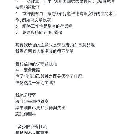
3. 一起計畫一件事,例如出國玩或是買房子,這樣就有
積極的衝勁了

4. 或許他有自己最想做的,也許他喜歡安靜的空間來工
作,例如寫文章投稿

5. 網路工作也是當今的行業喔!

6. 趁這段時間進修.靈修

其實我所提的主意只是旁觀者的白目意見啦

我覺得兩個人相處真的很不簡單

若相信神的保守及祝福

神一定會開路

也要想想自己與神之間是否少了什麼

神仍然是一家之主嗎?

我總是堧弱

獨自想去尋找答案

結果讓自己更加疲倦與失望

忘記仰望神

"多少眼淚冤枉流

都是因為未將萬事
