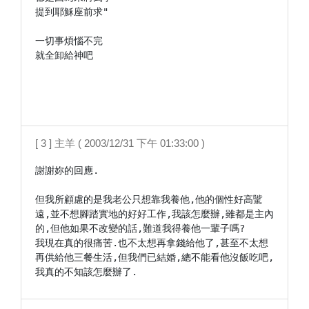
提到耶穌座前求"

一切事煩惱不完

就全卸給神吧

[ 3 ] 主羊 ( 2003/12/31 下午 01:33:00 )
謝謝妳的回應.

但我所顧慮的是我老公只想靠我養他,他的個性好高騭
遠,並不想腳踏實地的好好工作,我該怎麼辦,雖都是主內
的,但他如果不改變的話,難道我得養他一輩子嗎?

我現在真的很痛苦.也不太想再拿錢給他了,甚至不太想
再供給他三餐生活,但我們已結婚,總不能看他沒飯吃吧,
我真的不知該怎麼辦了.