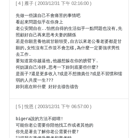
[ 4 ] 雁子 ( 2003/12/31 下午 02:16:00 )
先做一些讓自己不會痛苦的事情吧

看起來問題似乎在你身上

老公安閒自在..怡然自得的生活似乎一點問題也沒有,先
照顧好自己再來思考夫妻的關係

若是你願意養他就甘願領受,自古以來老公養老婆都是甘
願的,女性沒有工作並不會怎樣,為什麼一定要強求男性
去工作.

要知道當你越逼他,他越想躲在你的膀臂下.

何妨讓自己冷靜,思考一下妳到底要些什麼?

是面子?還是更多收入?或是不想擔責任?或是不習慣和懦
弱的人共度一生???

妳到底在幹什麼 好好去禱告禱告
[ 5 ] 悅恩 ( 2003/12/31 下午 06:57:00 )
bigera說的方法不錯唷!

可能你老公需要你陪他找工作或者其他的

你先是著去了解你老公需要什麼?
