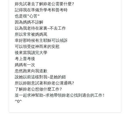
妳先試著去了解妳老公需要什麼?

記得我在準備升學考和普考時

也是很"心苦"

因為媽媽不諒解

以為我老待在家裏~不去工作

所以常常被媽媽罵

幸好那時候有主耶穌可以傾訴

可以領受從神而來的安慰

後來當我讀完大學

考上普考後

媽媽有一次

忽然跑來向我道歉

說她以前這樣對我~是她的錯

所以妳願意試著和妳老公溝通嗎?

了解妳老公想做什麼工作?

並一起求神幫助~求祂帶領妳老公找到適合的工作!

^O^ 