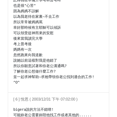
記得我在準備升學考和普考時

也是很"心苦"

因為媽媽不諒解

以為我老待在家裏~不去工作

所以常常被媽媽罵

幸好那時候有主耶穌可以傾訴

可以領受從神而來的安慰

後來當我讀完大學

考上普考後

媽媽有一次

忽然跑來向我道歉

說她以前這樣對我是他錯了

所以你願意試著和你老公溝通嗎?

了解你老公想做什麼工作?

並一起求神幫助~求祂帶領你老公找到適合的工作!

^O^
[ 6 ] 悅恩 ( 2003/12/31 下午 07:02:00 )
bigera說的方法不錯唷!

可能妳老公需要妳陪他找工作或者其他的......
