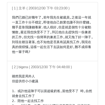
[ 1 ] 主羊 ( 2003/12/30 下午 03:23:00 )
我們已婚已好幾年了,前年我先生被裁員,之後這一年就
一直工作十分不穩定,即使他自己創業也賺不到什麼錢,
幾乎是靠我賺錢養家.他人很好,但是就是個性十分被動
懶散,最近我也快受不了了,拜託他出去趕快找一份兼差
的工作,但光找一份簡單的兼差工作,就又拖了好一陣子,
到現在都沒著落,也不知他是否真有認真找工作,我現在
真的很煩惱,這樣一起生活下去該如何是好,難不成得養
他一輩子嗎?
[ 2 ] bigera ( 2003/12/30 下午 04:48:00 )
雖然我是局外人

但提供些小小建議

1. 或許他這陣子可以當超級奶爸,當他受不了 時,自然
就會去找工作了

2. 陪他一起去找工作
