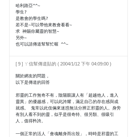
哈利路亞^^~

學生?

是教會的學生嗎?

若不是~可以帶他來教會看看~

求 神賜你屬靈的智慧~

另外~

也可以請傳道幫幫忙喔 ^^~
[ 9 ] ㄚ信幫傳道貼的 ( 2004/1/12 下午 04:09:00 )
關於網友的問題，

以下是傳道的回答

邪靈的工作無奇不有，陰陽眼讓人有「超越他人，進入
靈異」的優越感，可以此誇耀，滿足自己的存在感與成
就感。 鬼常以此伎倆來迷惑無法分辨正邪靈的人。身旁
有別人看不到的靈，似乎是很奇特、很另類、很吸引
人，值得矜誇。

一個正常的活人「會魂離身而出殼」，時時是邪靈的工