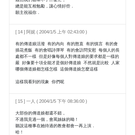
總是能互相勉勵，讓心情好些．

願主祝福你．
[ 14 ] 阿妮 ( 2004/1/5 上午 02:43:00 )
有的傳道娘活潑 有的內向 有的憨直 有的慎言 有的會
插花煮飯 有的會唱詩彈琴 有的會訪問安慰 每個人的長
處都不一樣 但是好像每個人對傳道娘的要求都是一樣的
嚴 好像要十項全能才是個好傳道娘 不然就是比較 人家
哪個傳道娘都怎樣怎樣 這個傳道娘怎麼這樣

這樣我看到的現象 你們呢
[ 15 ] 一人 ( 2004/1/5 下午 08:36:00 )
大部份的傳道娘都還不錯，

不過我見過一個，會罵姊妹的呦！

聽說這種事在她待過的教會都會一再上演．

哈！
