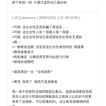
靜下來想一想 什麼才是對自己最好的 
[ 10 ] Lawrence ( 2003/12/31 上午 09:10:00 )
>可能 這位女性惡意欺騙了慕道友...

>可能 這位女性人前一張臉人後一張臉...

>可能 這位女性與這位慕道朋友的女朋友互通款

>曲..

>一般教友也罷 但是若這位女性身份特別 那後果

>難免會被放大

>有點像是 法務部長官商勾結貪污行賄

>那樣的感覺吧

>還是再說一次 "沒有絕對"

>畢竟 我來了 雖然不是真教會

我一直不想再對這個問題提出看法, 是因為我覺得若因
某些人的言行而讓你把脾氣發在父親身上以至於不想要
再來了這個家, 可以想像的到, 這父親老淚縱橫的情