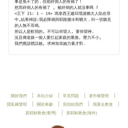
事是免不了的，但那絆倒人的有禍了！

然而絆倒人的有禍了 , 被絆倒的人就沒事嗎 ?

<王下 21: 1 ~ 14> 瑪拿西王建邱壇讓猶大人陷在罪
中,結果神說:我必降禍與耶路撒冷和猶大，叫一切聽見
的人無不耳鳴。

所以人是軟弱的, 不可以仰望人, 要仰望神.

況且傳道娘一個人要扛起家庭的重擔, 壓力不小,

關於我們
本站介紹
常見問題
著作權聲明
隱私權聲明
關於奉獻
寫信給我們
我要去教會
真耶穌教會(臺灣)
真耶穌教會(海外)