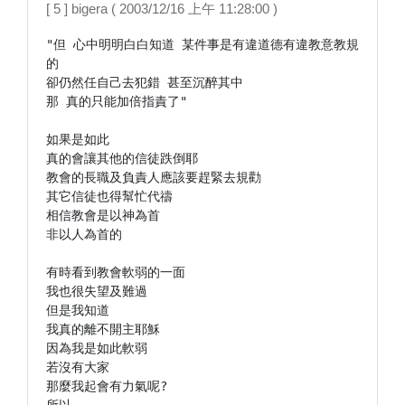
[ 5 ] bigera ( 2003/12/16 上午 11:28:00 )
"但 心中明明白白知道 某件事是有違道德有違教意教規
的

卻仍然任自己去犯錯 甚至沉醉其中

那 真的只能加倍指責了"

如果是如此

真的會讓其他的信徒跌倒耶

教會的長職及負責人應該要趕緊去規勸

其它信徒也得幫忙代禱

相信教會是以神為首

非以人為首的

有時看到教會軟弱的一面

我也很失望及難過

但是我知道

我真的離不開主耶穌

因為我是如此軟弱

若沒有大家

那麼我起會有力氣呢?
