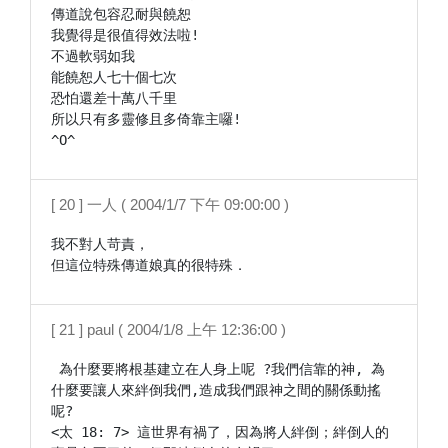
傳道說包容忍耐與饒恕

我覺得是很值得效法啦!

不過軟弱如我

能饒恕人七十個七次

恐怕還差十萬八千里

所以只有多靈修且多倚靠主囉!

^O^
[ 20 ] 一人 ( 2004/1/7 下午 09:00:00 )
我不對人苛責，

但這位特殊傳道娘真的很特殊．
[ 21 ] paul ( 2004/1/8 上午 12:36:00 )
 為什麼要將根基建立在人身上呢 ?我們信靠的神, 為
什麼要讓人來絆倒我們,造成我們跟神之間的關係動搖
呢?

<太 18: 7> 這世界有禍了，因為將人絆倒；絆倒人的