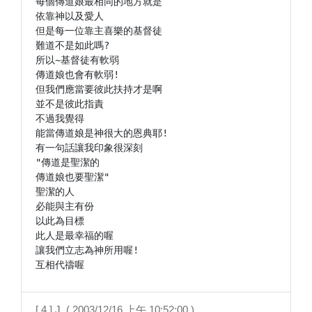
每個傳道娘最相同的地方就是

依靠神以及愛人

但是每一位靠主喜樂的基督徒

難道不是如此嗎?

所以~基督徒有軟弱

傳道娘也會有軟弱!

但我們應當要彼此扶持才是啊

並不是彼此指責

不過我覺得

能當傳道娘是神很大的恩典耶!

有一句話讓我印象很深刻

"傳道是聖潔的

傳道娘也要聖潔"

聖潔的人

必能與主有份

以此為目標

此人是最幸福的喔

讓我們立志為神所用喔!

互相代禱喔
[ 4 ] J. ( 2003/12/16 上午 10:52:00 )