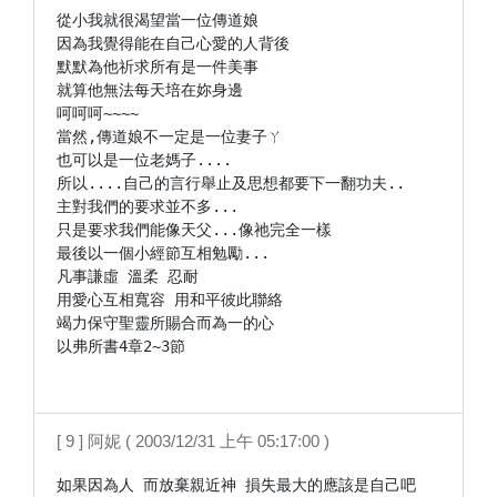
從小我就很渴望當一位傳道娘

因為我覺得能在自己心愛的人背後

默默為他祈求所有是一件美事

就算他無法每天培在妳身邊

呵呵呵~~~~

當然,傳道娘不一定是一位妻子ㄚ

也可以是一位老媽子....

所以....自己的言行舉止及思想都要下一翻功夫..

主對我們的要求並不多...

只是要求我們能像天父...像祂完全一樣

最後以一個小經節互相勉勵...

凡事謙虛 溫柔 忍耐

用愛心互相寬容 用和平彼此聯絡

竭力保守聖靈所賜合而為一的心

以弗所書4章2~3節

[ 9 ] 阿妮 ( 2003/12/31 上午 05:17:00 )
如果因為人 而放棄親近神 損失最大的應該是自己吧
