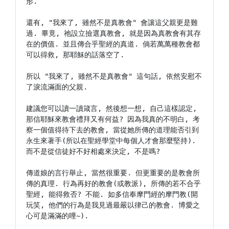
形.

還有, "我來了, 雖然不是真教會" 會讓這父親更是難
過. 畢竟, 祂設立撿選真教會, 就是因為真教會有其存
在的價值. 並且傳合乎聖經的真道. 倘若萬萬種教會都
可以得救, 那耶穌的話落空了.

所以 "我來了, 雖然不是真教會" 這句話, 依然安慰不
了淚流滿面的父親.

建議您可以讀一讀箴言, 然後想一想, 自己這樣認定, 
那信耶穌來教會禮拜又有何益? 因為我真的不明白, 考
察一個值得待下去的教會, 當從她所傳的道理能否引到
永生來著手(所以在聖經學堂中每個人才會那麼堅持). 
而不是從信徒好不好相處來決定, 不是嗎?

傳道娘的言行舉止, 當然很重要. 但更重要的是教會所
傳的真理. 行為再好的教會(或教派), 所傳的若不合乎
聖經, 能得救否? 不能. 如多信奉摩門經的摩門教(開
玩笑, 他們的行為是我見過最嚴以律己的教會. 博愛之
心可是滿滿的哩~).
