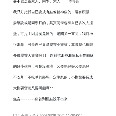
要不就是被家人、同學、大人....等等的

我只好把我自已說成有點像精神病的、還有頭腦

委縮說成是同學打的，其實同學也有自已多次去撞

壁，可是主因是魔鬼幹的，老闆又一直問，我對神

很渴慕，可是自已又是屬靈小寶寶，其實我也很想

長成屬靈大寶寶啊!!可以對抗那些邪情私玉作耶穌

的好小孩啊，可是沒澆灌，又要馬兒好又要馬兒

不吃草，不吃草的那馬一定準趴的，小樹兒要長成

大樹要營養又要照顧啊!!

無言~~~~~~~痛苦到極點說不出來
[ 2 ] 小美人魚 ( 2003/8/28 下午 11:30:00 )