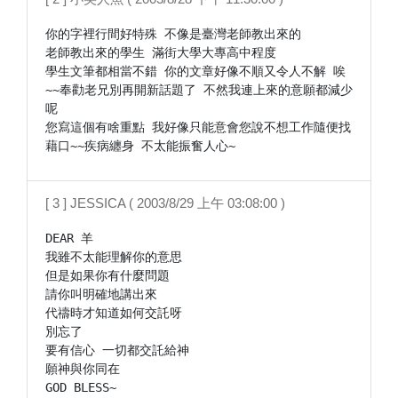
你的字裡行間好特殊 不像是臺灣老師教出來的

老師教出來的學生 滿街大學大專高中程度

學生文筆都相當不錯 你的文章好像不順又令人不解 唉
~~奉勸老兄別再開新話題了 不然我連上來的意願都減少
呢

您寫這個有啥重點 我好像只能意會您說不想工作隨便找
藉口~~疾病纏身 不太能振奮人心~ 
[ 3 ] JESSICA ( 2003/8/29 上午 03:08:00 )
DEAR 羊

我雖不太能理解你的意思

但是如果你有什麼問題

請你叫明確地講出來

代禱時才知道如何交託呀

別忘了

要有信心 一切都交託給神

願神與你同在

GOD BLESS~